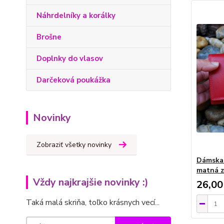
Náhrdelníky a korálky
Brošne
Doplnky do vlasov
Darčeková poukážka
Novinky
Zobraziť všetky novinky
Dámska 
matná z
Vždy najkrajšie novinky :)
26,00
Taká malá skriňa, toľko krásnych vecí...