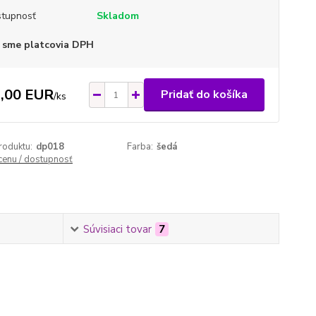
tupnosť
Skladom
 sme platcovia DPH
,00 EUR
Pridať do košíka
/
ks
roduktu:
dp018
Farba:
šedá
 cenu / dostupnosť
Súvisiaci tovar
7