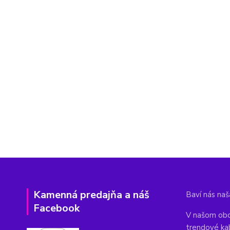
Kamenná predajňa a náš
Baví nás naša
Facebook
V našom obc
trendové ka