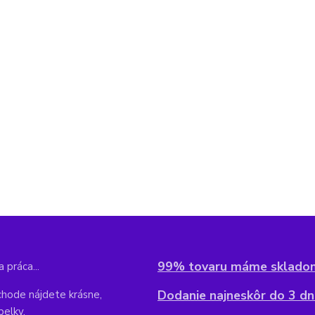
99% tovaru máme sklado
 práca...
Dodanie najneskôr do 3 dní
hode nájdete krásne,
belky,