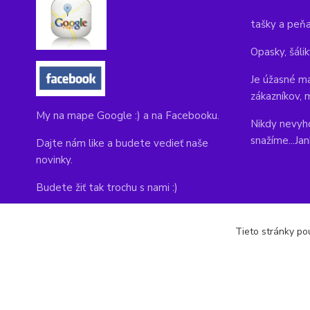
tašky a peň
Opasky, šálik
Je úžasné ma
zákazníkov, 
My na mape Google :) a na Facebooku.
Nikdy nevyho
snažíme...Ja
Dajte nám like a budete vedieť naše
novinky.
Budete žiť tak trochu s nami :)
Adresa obchodu, tu nás môžete navštíviť:
Tieto stránky pou
Kláštorná 1, Prievidza 971 01