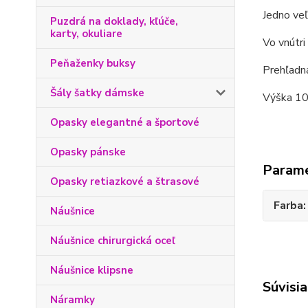
Jedno veľ
Puzdrá na doklady, kľúče,
karty, okuliare
Vo vnútri
Peňaženky buksy
Prehľadná
Šály šatky dámske
Výška 10
Opasky elegantné a športové
Opasky pánske
Param
Opasky retiazkové a štrasové
Farba
Náušnice
Náušnice chirurgická oceľ
Náušnice klipsne
Súvisia
Náramky