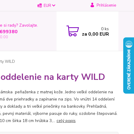
Prihlásenie
EUR
e si rady? Zavolajte.
0
ks
699380
za
0,00 EUR
0.00
rty WILD
oddelenie na karty WILD
ámska peňaženka z matnej kože. Jedno veľké oddelenie na
má dve priehradky a zapínanie na zips. Vo vnútri 14 oddelení
y a doklady a tri veľké priečinky na bankovky. Prehľadná,
á, pevný materiál, výborne pasuje do ruky, ozdobne štepovaná.
10 cm šírka 18 cm hrúbka 3,...
celý popis