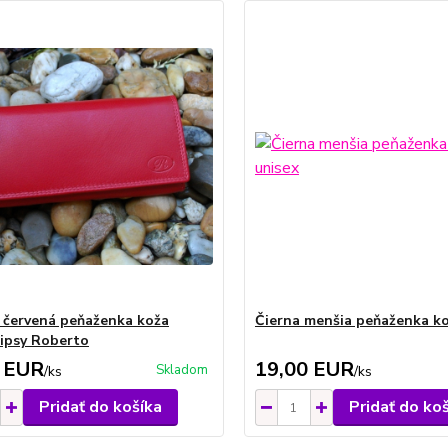
červená peňaženka koža
Čierna menšia peňaženka ko
ipsy Roberto
 EUR
19,00 EUR
Skladom
/
ks
/
ks
Pridať do košíka
Pridať do ko