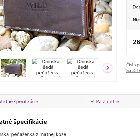
Dos
Nie
26
Číslo p
Strážiť
etné špecifikácie
Parametre
tné špecifikácie
ska peňaženka z matnej kože.