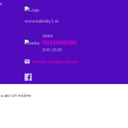
r,
www.kabelky1.sk
Janka
0915699380
8.00-20.00
kabelky1.sk@gmail.com
s a ako ich môžete