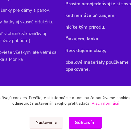
Pr
osím neobjednávajte si tova
aženky pre dámy a pánov.
keď nemáte oň záujem,
y, šatky aj vkusnú bižutériu.
ničíte tým prírodu.
ť stabilné zákazníčky aj
Ďakujem, Janka.
mužov pribúda :)
Recyklujeme obaly,
viete všetkým, ale veľmi sa
nka a Monika
obalové materiály používame
opakovane.
žívajú cookies. Prečítajte si informácie o tom, na čo používame cookie
odmietnuť nastavením svojho prehliadača.
Viac informácií
Súhlasím
Nastavenia