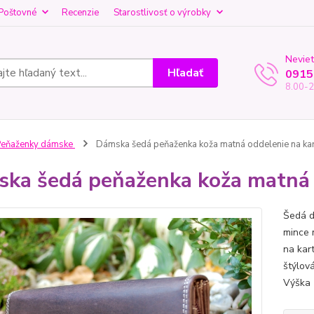
Poštovné
Recenzie
Starostlivosť o výrobky
Neviet
Hľadať
0915
8.00-2
Peňaženky dámske
Dámska šedá peňaženka koža matná oddelenie na ka
ka šedá peňaženka koža matná 
Šedá d
mince 
na kart
štýlov
Výška 