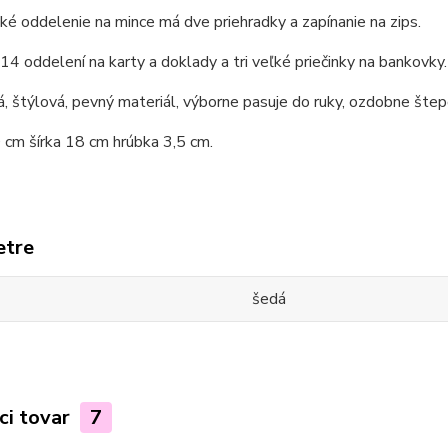
ké oddelenie na mince má dve priehradky a zapínanie na zips.
 14 oddelení na karty a doklady a tri veľké priečinky na bankovky.
, štýlová, pevný materiál, výborne pasuje do ruky, ozdobne šte
 cm šírka 18 cm hrúbka 3,5 cm.
etre
šedá
ci tovar
7