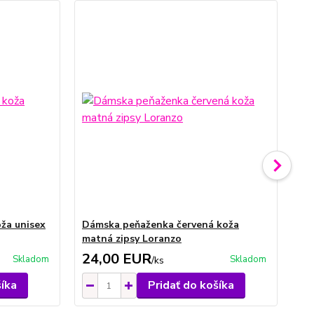
ža unisex
Dámska peňaženka červená koža
Či
matná zipsy Loranzo
ko
24,00 EUR
2
Skladom
Skladom
/
ks
šíka
Pridať do košíka