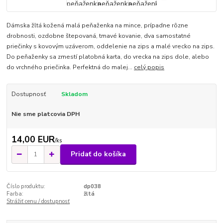
Dámska žltá kožená malá peňaženka na mince, prípadne rôzne
drobnosti, ozdobne štepovaná, tmavé kovanie, dva samostatné
priečinky s kovovým uzáverom, oddelenie na zips a malé vrecko na zips.
Do peňaženky sa zmestí platobná karta, do vrecka na zips dole, alebo
do vrchného priečinka. Perfektná do malej...
celý popis
Dostupnosť
Skladom
Nie sme platcovia DPH
14,00 EUR
/
ks
Pridať do košíka
Číslo produktu:
dp038
Farba:
žltá
Strážiť cenu / dostupnosť