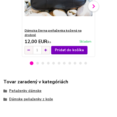
Dámska čierna peňaženka kožená na
Dámska žltá
drobné
12,00 EUR
14,00 E
Skladom
/
ks
Pridať do košíka
Tovar zaradený v kategóriách
Peňaženky dámske
Dámske peňaženky z kože