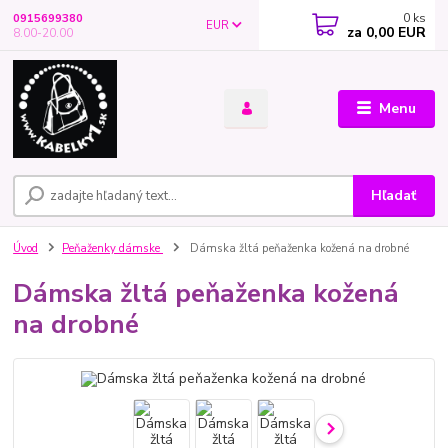
0
ks
0915699380
EUR
za
0,00 EUR
8.00-20.00
Menu
Hľadať
Úvod
Peňaženky dámske
Dámska žltá peňaženka kožená na drobné
Dámska žltá peňaženka kožená
na drobné