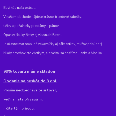
Baví nás naša práca...
V našom obchode nájdete krásne, trendové kabelky,
tašky a peňaženky pre dámy a pánov.
Opasky, šáliky, šatky aj vkusnú bižutériu.
Je úžasné mať stabilné zákazníčky aj zákazníkov, mužov pribúda :)
Nikdy nevyhoviete všetkým, ale veľmi sa snažíme...Janka a Monika
99% tovaru máme skladom.
Dodanie najneskôr do 3 dní.
Pr
osím neobjednávajte si tovar,
keď nemáte oň záujem,
ničíte tým prírodu.