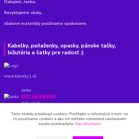
Ďakujem, Janka.
Recyklujeme obaly,
obalové materiály používame opakovane.
Kabelky, peňaženky, opasky, pánske tašky,
bižutéria a šatky pre radosť :)
www.kabelky1.sk
Janka
0915699380
8.00-20.00
Tieto stránky používajú cookies. Prečítajte si informácie o tom, na
kabelky1.sk@gmail.com
čo používame cookies a ako ich môžete odmietnuť nastavením
svojho prehliadača.
Viac informácií