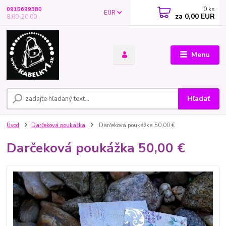
0
ks
0915699380
EUR
za
0,00 EUR
8.00-20.00
Menu
Hľadať
Úvod
Darčeková poukážka
Darčeková poukážka 50,00 €
Darčeková poukážka 50,00 €