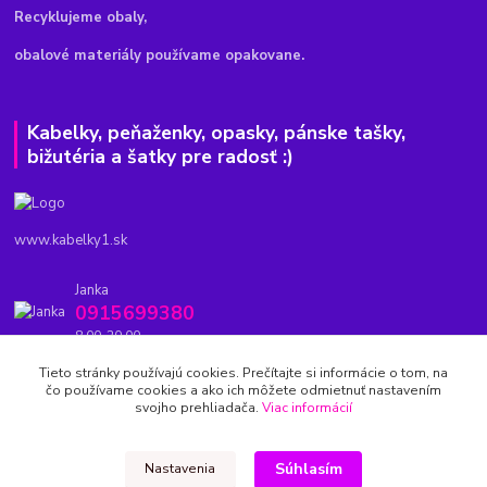
Recyklujeme obaly,
obalové materiály používame opakovane.
Kabelky, peňaženky, opasky, pánske tašky,
bižutéria a šatky pre radosť :)
www.kabelky1.sk
Janka
0915699380
8.00-20.00
Tieto stránky používajú cookies. Prečítajte si informácie o tom, na
kabelky1.sk@gmail.com
čo používame cookies a ako ich môžete odmietnuť nastavením
svojho prehliadača.
Viac informácií
Súhlasím
Nastavenia