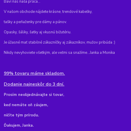
Baví nás naša práca...
V našom obchode nájdete krásne, trendové kabelky,
tašky a peňaženky pre dámy a pánov.
Opasky, šáliky, šatky aj vkusnú bižutériu.
Je úžasné mať stabilné zákazníčky aj zákazníkov, mužov pribúda :)
Nikdy nevyhoviete všetkým, ale veľmi sa snažíme...Janka a Monika
99% tovaru máme skladom.
Dodanie najneskôr do 3 dní.
Pr
osím neobjednávajte si tovar,
keď nemáte oň záujem,
ničíte tým prírodu.
Ďakujem, Janka.