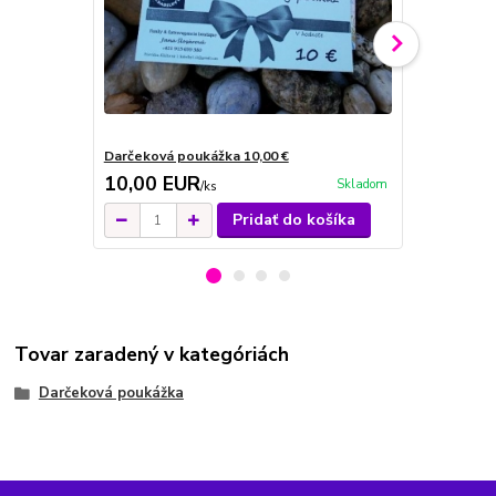
Darčeková poukážka 10,00 €
Darčeková p
10,00 EUR
20,00 E
Skladom
/
ks
Pridať do košíka
Tovar zaradený v kategóriách
Darčeková poukážka