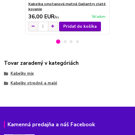
Kabelka smotanová matná Gallantry zlaté
Kabelka kr
kovanie
36,00 EUR
29,00 E
Skladom
/
ks
Pridať do košíka
Tovar zaradený v kategóriách
Kabelky mix
Kabelky stredné a malé
Kamenná predajňa a náš Facebook