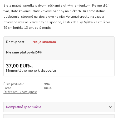
Biela matná kabelka s dvomi rúčkami a dlhým ramienkom. Pekne drží
tvar, zlaté kovanie, zlaté kovové ozdoby na rúčkach. Tri samostatné
oddelenia, stredné na zips a dve na nity. Vo vnútri vrecko na zips a
otvorené vrecko. Zlaté nity na spodnej časti kabelky. Výška 21 cm šírka
29 cm hrúbka 13 cm.
celý popis
Dostupnosť
Nie je skladom
Nie sme platcovia DPH
37,00 EUR
/
ks
Momentálne nie je k dispozícii
Číslo produktu:
994
Farba:
biela
Strážiť cenu / dostupnosť
Kompletné špecifikácie