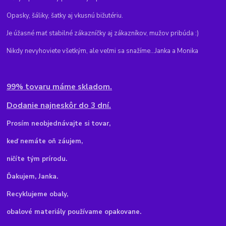
Opasky, šáliky, šatky aj vkusnú bižutériu.
Je úžasné mať stabilné zákazníčky aj zákazníkov, mužov pribúda :)
Nikdy nevyhoviete všetkým, ale veľmi sa snažíme...Janka a Monika
99% tovaru máme skladom.
Dodanie najneskôr do 3 dní.
Pr
osím neobjednávajte si tovar,
keď nemáte oň záujem,
ničíte tým prírodu.
Ďakujem, Janka.
Recyklujeme obaly,
obalové materiály používame opakovane.