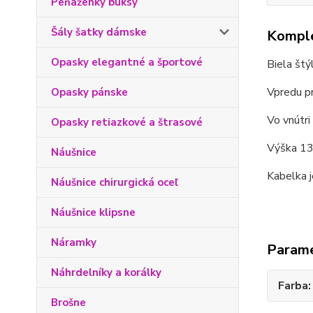
Peňaženky buksy
Šály šatky dámske
Komple
Opasky elegantné a športové
Biela štý
Vpredu p
Opasky pánske
Vo vnútri
Opasky retiazkové a štrasové
Výška 13 
Náušnice
Kabelka j
Náušnice chirurgická oceľ
Náušnice klipsne
Náramky
Param
Náhrdelníky a korálky
Farba
Brošne