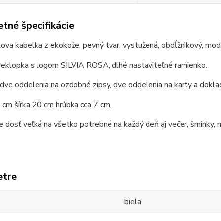
tné špecifikácie
lova kabelka z ekokože, pevný tvar, vystužená, obdĺžnikový, mod
reklopka s logom SILVIA ROSA, dlhé nastaviteľné ramienko.
 dve oddelenia na ozdobné zipsy, dve oddelenia na karty a dokla
cm šírka 20 cm hrúbka cca 7 cm.
e dosť veľká na všetko potrebné na každý deň aj večer, šminky, 
etre
biela