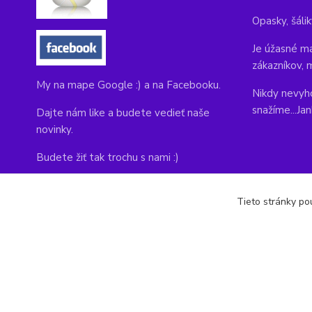
Opasky, šálik
Je úžasné ma
zákazníkov, 
My na mape Google :) a na Facebooku.
Nikdy nevyho
snažíme...Ja
Dajte nám like a budete vedieť naše
novinky.
Budete žiť tak trochu s nami :)
Adresa obchodu, tu nás môžete navštíviť:
Tieto stránky pou
Kláštorná 1, Prievidza 971 01
copyright © 2014-2022 kabelky1.sk