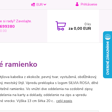
Prihlásenie
EUR
e si rady? Zavolajte.
0
ks
699380
za
0,00 EUR
0.00
hé ramienko
štýlova kabelka z ekokože, pevný tvar, vystužená, obdĺžnikový,
ý, mestský štýl. Vpredu preklopka s logom SILVIA ROSA, dlhé
iteľné ramienko. Vo vnútri dve oddelenia na ozdobné zipsy,
delenia na karty a doklady, oddelenie na zips a vpredu
né vrecko. Výška 13 cm šírka 20 c...
celý popis