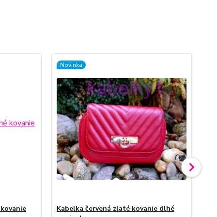
Novinka
No
 kovanie
Kabelka červená zlaté kovanie dlhé
Ka