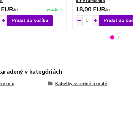
ko
dlhé ramienko
 EUR
18,00 EUR
Skladom
/
ks
/
ks
Pridať do košíka
Pridať do ko
zaradený v kategóriách
ky mix
Kabelky stredné a malé