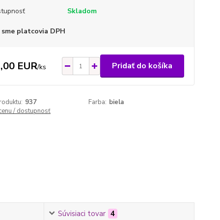
tupnosť
Skladom
 sme platcovia DPH
,00 EUR
Pridať do košíka
/
ks
roduktu:
937
Farba:
biela
 cenu / dostupnosť
Súvisiaci tovar
4