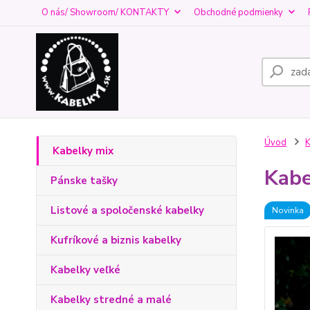
O nás/ Showroom/ KONTAKTY
Obchodné podmienky
Úvod
K
Kabelky mix
Kabe
Pánske tašky
Listové a spoločenské kabelky
Novinka
Kufríkové a biznis kabelky
Kabelky veľké
Kabelky stredné a malé