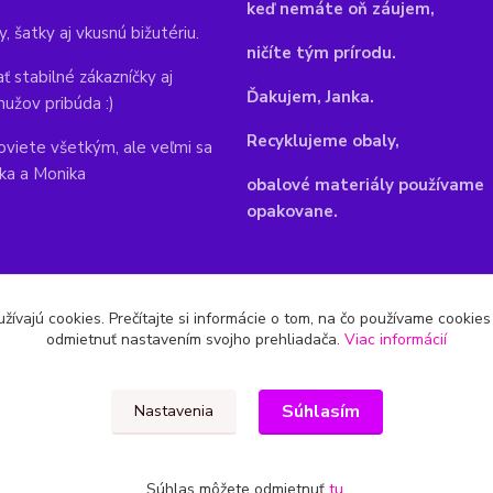
keď nemáte oň záujem,
y, šatky aj vkusnú bižutériu.
ničíte tým prírodu.
ť stabilné zákazníčky aj
Ďakujem, Janka.
mužov pribúda :)
Recyklujeme obaly,
viete všetkým, ale veľmi sa
nka a Monika
obalové materiály používame
opakovane.
žívajú cookies. Prečítajte si informácie o tom, na čo používame cookie
odmietnuť nastavením svojho prehliadača.
Viac informácií
Súhlasím
Nastavenia
Súhlas môžete odmietnuť
tu
.