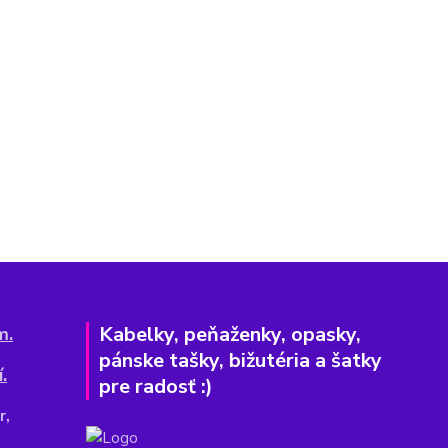
Kabelky, peňaženky, opasky,
m.
pánske tašky, bižutéria a šatky
.
pre radosť :)
r,