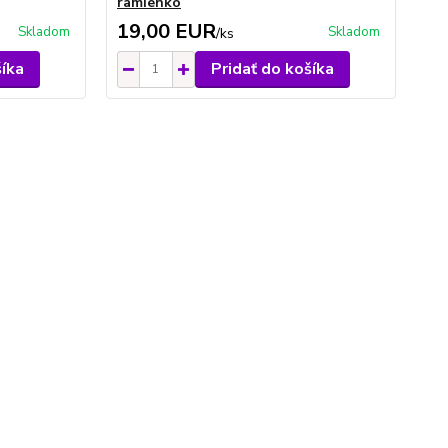
ramienko
ra
19,00 EUR
1
Skladom
Skladom
/
ks
šíka
Pridať do košíka