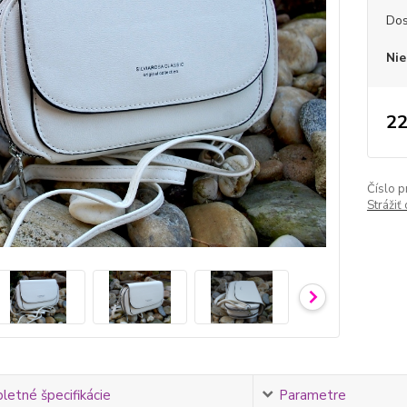
Dos
Nie
22
Číslo p
Strážiť
etné špecifikácie
Parametre