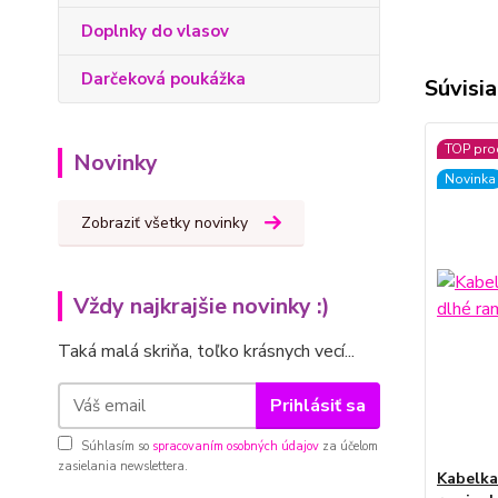
Doplnky do vlasov
Darčeková poukážka
Súvisia
TOP pro
Novinky
Novinka
Zobraziť všetky novinky
Vždy najkrajšie novinky :)
Taká malá skriňa, toľko krásnych vecí...
Prihlásiť sa
Súhlasím so
spracovaním osobných údajov
za účelom
zasielania newslettera.
Kabelka