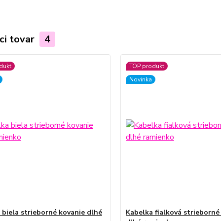
ci tovar
4
dukt
TOP produkt
Novinka
 biela strieborné kovanie dlhé
Kabelka fialková strieborné