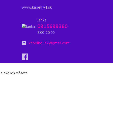
www.kabelky1.sk
Janka
0915699380
8.00-20.00
kabelky1.sk@gmail.com
s a ako ich môžete
Vytvorené na
Eshop-rychlo.sk