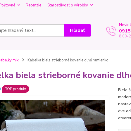
Poštovné
Recenzie
Starostlivosť o výrobky
Neviet
Hľadať
0915
8.00-2
abelky mix
Kabelka biela strieborné kovanie dlhé ramienko
lka biela strieborné kovanie dl
TOP produkt
Biela 
modern
nastav
dve od
otvore