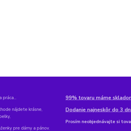
99% tovaru máme sklado
 práca...
Dodanie najneskôr do 3 dní
hode nájdete krásne,
belky,
Pr
osím neobjednávajte si tova
aženky pre dámy a pánov.