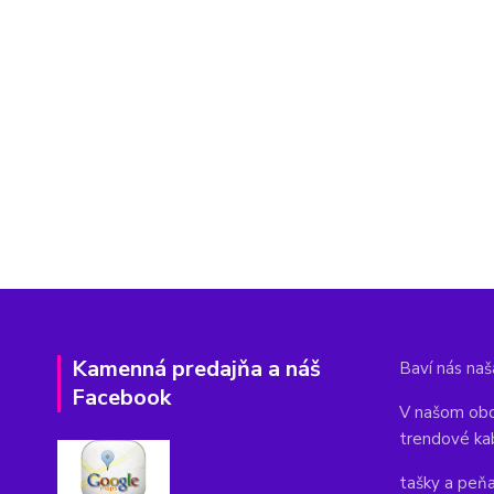
Kamenná predajňa a náš
Baví nás naša
Facebook
V našom obc
trendové ka
tašky a peň