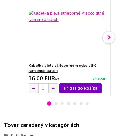
Kabelka biela strieborné vrecko dlhé
Kabelka bat
ramienko batoh
retiazka
36,00 EUR
32,00 E
Skladom
/
ks
Pridať do košíka
Tovar zaradený v kategóriách
Kabelky mix