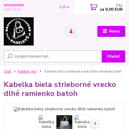
0
ks
0915699380
EUR
za
0,00 EUR
8.00-20.00
Menu
Hľadať
Úvod
Kabelky mix
Kabelka biela strieborné vrecko dlhé ramienko batoh
Kabelka biela strieborné vrecko
dlhé ramienko batoh