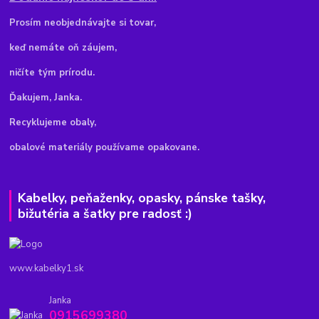
Pr
osím neobjednávajte si tovar,
keď nemáte oň záujem,
ničíte tým prírodu.
Ďakujem, Janka.
Recyklujeme obaly,
obalové materiály používame opakovane.
Kabelky, peňaženky, opasky, pánske tašky,
bižutéria a šatky pre radosť :)
www.kabelky1.sk
Janka
0915699380