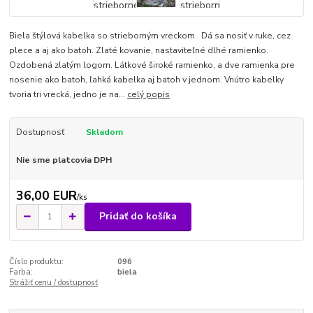
Biela štýlová kabelka so strieborným vreckom. Dá sa nosiť v ruke, cez
plece a aj ako batoh. Zlaté kovanie, nastaviteľné dlhé ramienko.
Ozdobená zlatým logom. Látkové široké ramienko, a dve ramienka pre
nosenie ako batoh, ľahká kabelka aj batoh v jednom. Vnútro kabelky
tvoria tri vrecká, jedno je na...
celý popis
Dostupnosť
Skladom
Nie sme platcovia DPH
36,00 EUR
/
ks
Pridať do košíka
Číslo produktu:
096
Farba:
biela
Strážiť cenu / dostupnosť