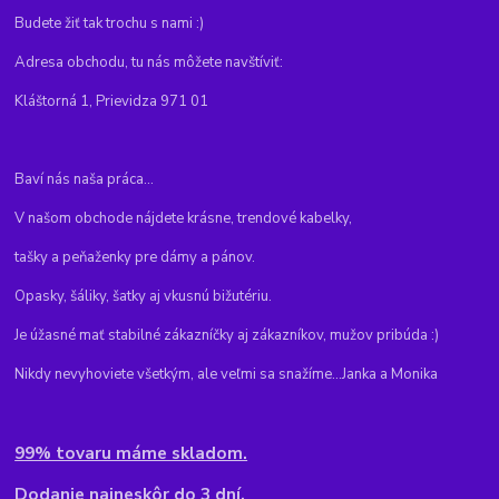
Budete žiť tak trochu s nami :)
Adresa obchodu, tu nás môžete navštíviť:
Kláštorná 1, Prievidza 971 01
Baví nás naša práca...
V našom obchode nájdete krásne, trendové kabelky,
tašky a peňaženky pre dámy a pánov.
Opasky, šáliky, šatky aj vkusnú bižutériu.
Je úžasné mať stabilné zákazníčky aj zákazníkov, mužov pribúda :)
Nikdy nevyhoviete všetkým, ale veľmi sa snažíme...Janka a Monika
99% tovaru máme skladom.
Dodanie najneskôr do 3 dní.