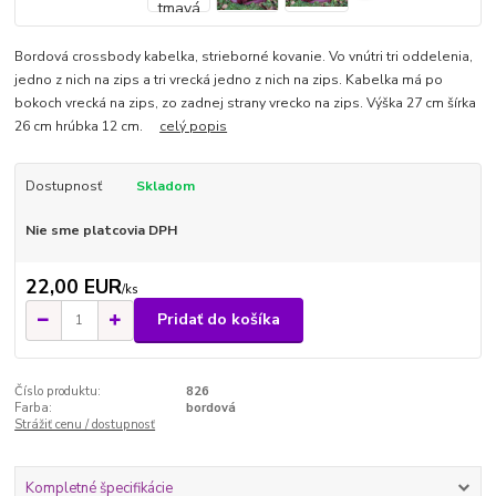
Bordová crossbody kabelka, strieborné kovanie. Vo vnútri tri oddelenia,
jedno z nich na zips a tri vrecká jedno z nich na zips. Kabelka má po
bokoch vrecká na zips, zo zadnej strany vrecko na zips. Výška 27 cm šírka
26 cm hrúbka 12 cm.
celý popis
Dostupnosť
Skladom
Nie sme platcovia DPH
22,00 EUR
/
ks
Pridať do košíka
Číslo produktu:
826
Farba:
bordová
Strážiť cenu / dostupnosť
Kompletné špecifikácie