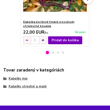
Kabelka bordová tmavá crossbody
Kabelka čie
strieborné kovanie
kovanie
22,00 EUR
22,00 E
Skladom
/
ks
Pridať do košíka
Tovar zaradený v kategóriách
Kabelky mix
Kabelky stredné a malé