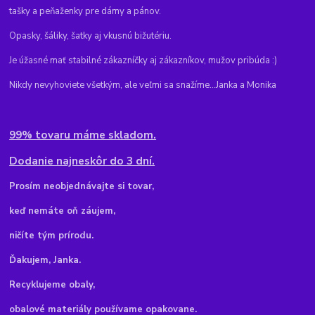
tašky a peňaženky pre dámy a pánov.
Opasky, šáliky, šatky aj vkusnú bižutériu.
Je úžasné mať stabilné zákazníčky aj zákazníkov, mužov pribúda :)
Nikdy nevyhoviete všetkým, ale veľmi sa snažíme...Janka a Monika
99% tovaru máme skladom.
Dodanie najneskôr do 3 dní.
Pr
osím neobjednávajte si tovar,
keď nemáte oň záujem,
ničíte tým prírodu.
Ďakujem, Janka.
Recyklujeme obaly,
obalové materiály používame opakovane.