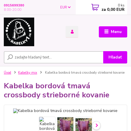
0
ks
0915699380
EUR
za
0,00 EUR
8.00-20.00
Menu
Hľadať
Úvod
Kabelky mix
Kabelka bordová tmavá crossbody strieborné kovanie
Kabelka bordová tmavá
crossbody strieborné kovanie