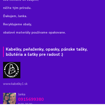
ničíte tým prírodu.
Ďakujem, Janka.
Recyklujeme obaly,
obalové materiály používame opakovane.
Kabelky, peňaženky, opasky, pánske tašky,
bižutéria a šatky pre radosť :)
www.kabelky1.sk
Janka
0915699380
8.00-20.00