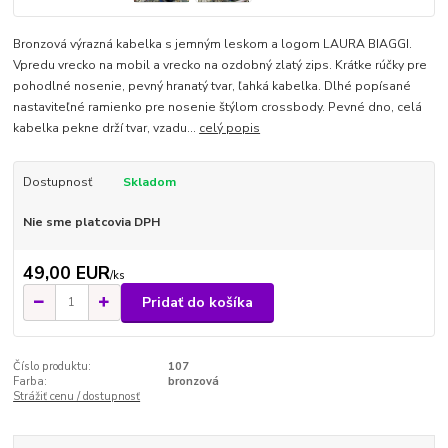
Bronzová výrazná kabelka s jemným leskom a logom LAURA BIAGGI.
Vpredu vrecko na mobil a vrecko na ozdobný zlatý zips. Krátke rúčky pre
pohodlné nosenie, pevný hranatý tvar, ľahká kabelka. Dlhé popísané
nastaviteľné ramienko pre nosenie štýlom crossbody. Pevné dno, celá
kabelka pekne drží tvar, vzadu...
celý popis
Dostupnosť
Skladom
Nie sme platcovia DPH
49,00 EUR
/
ks
Pridať do košíka
Číslo produktu:
107
Farba:
bronzová
Strážiť cenu / dostupnosť