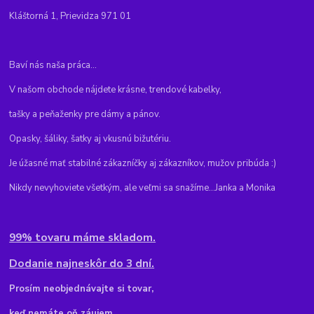
Kláštorná 1, Prievidza 971 01
Baví nás naša práca...
V našom obchode nájdete krásne, trendové kabelky,
tašky a peňaženky pre dámy a pánov.
Opasky, šáliky, šatky aj vkusnú bižutériu.
Je úžasné mať stabilné zákazníčky aj zákazníkov, mužov pribúda :)
Nikdy nevyhoviete všetkým, ale veľmi sa snažíme...Janka a Monika
99% tovaru máme skladom.
Dodanie najneskôr do 3 dní.
Pr
osím neobjednávajte si tovar,
keď nemáte oň záujem,