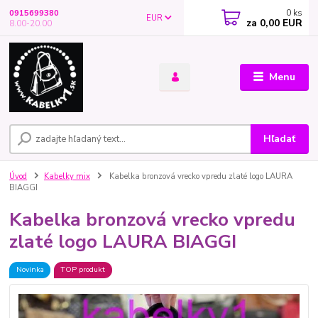
0
ks
0915699380
EUR
za
0,00 EUR
8.00-20.00
Menu
Hľadať
Úvod
Kabelky mix
Kabelka bronzová vrecko vpredu zlaté logo LAURA
BIAGGI
Kabelka bronzová vrecko vpredu
zlaté logo LAURA BIAGGI
Novinka
TOP produkt