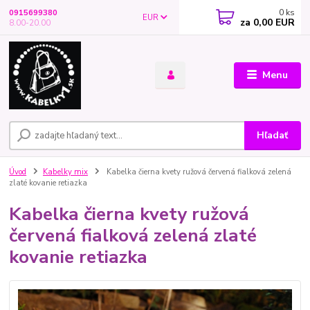
0
ks
0915699380
EUR
za
0,00 EUR
8.00-20.00
Menu
Hľadať
Úvod
Kabelky mix
Kabelka čierna kvety ružová červená fialková zelená
zlaté kovanie retiazka
Kabelka čierna kvety ružová
červená fialková zelená zlaté
kovanie retiazka