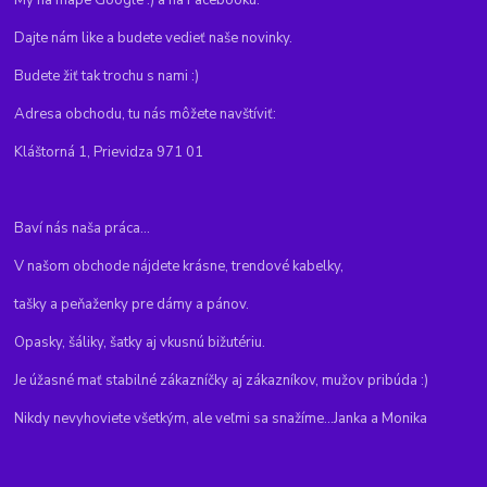
Dajte nám like a budete vedieť naše novinky.
Budete žiť tak trochu s nami :)
Adresa obchodu, tu nás môžete navštíviť:
Kláštorná 1, Prievidza 971 01
Baví nás naša práca...
V našom obchode nájdete krásne, trendové kabelky,
tašky a peňaženky pre dámy a pánov.
Opasky, šáliky, šatky aj vkusnú bižutériu.
Je úžasné mať stabilné zákazníčky aj zákazníkov, mužov pribúda :)
Nikdy nevyhoviete všetkým, ale veľmi sa snažíme...Janka a Monika