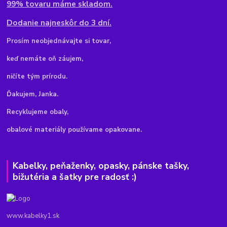
99% tovaru máme skladom.
Dodanie najneskôr do 3 dní.
Pr
osím neobjednávajte si tovar,
keď nemáte oň záujem,
ničíte tým prírodu.
Ďakujem, Janka.
Recyklujeme obaly,
obalové materiály používame opakovane.
Kabelky, peňaženky, opasky, pánske tašky,
bižutéria a šatky pre radosť :)
www.kabelky1.sk