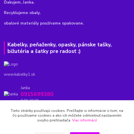
Ďakujem, Janka.
Recyklujeme obaly,
obalové materiály používame opakovane.
Kabelky, peňaženky, opasky, pánske tašky,
bižutéria a šatky pre radosť :)
www.kabelky1.sk
Janka
0915699380
8.00-20.00
Tieto stránky používajú cookies. Prečítajte si informácie o tom, na
kabelky1.sk@gmail.com
čo používame cookies a ako ich môžete odmietnuť nastavením
svojho prehliadača.
Viac informácií