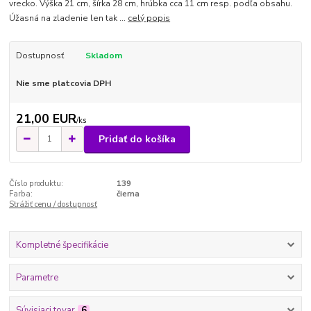
vrecko. Výška 21 cm, šírka 28 cm, hrúbka cca 11 cm resp. podľa obsahu.
Úžasná na zladenie len tak ...
celý popis
Dostupnosť
Skladom
Nie sme platcovia DPH
21,00 EUR
/
ks
Pridať do košíka
Číslo produktu:
139
Farba:
čierna
Strážiť cenu / dostupnosť
Kompletné špecifikácie
Parametre
Súvisiaci tovar
6