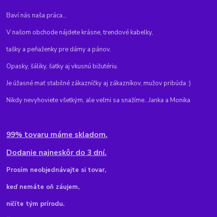
Baví nás naša práca...
V našom obchode nájdete krásne, trendové kabelky,
tašky a peňaženky pre dámy a pánov.
Opasky, šáliky, šatky aj vkusnú bižutériu.
Je úžasné mať stabilné zákazníčky aj zákazníkov, mužov pribúda :)
Nikdy nevyhoviete všetkým, ale veľmi sa snažíme...Janka a Monika
99% tovaru máme skladom.
Dodanie najneskôr do 3 dní.
Pr
osím neobjednávajte si tovar,
keď nemáte oň záujem,
ničíte tým prírodu.