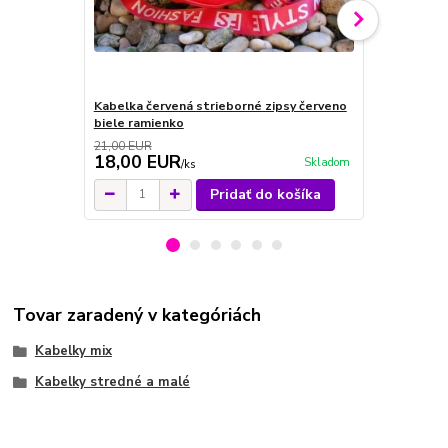
Kabelka červená strieborné zipsy červeno
Kabelka čier
biele ramienko
21,00 EUR
18,00 EUR
21,00 E
Skladom
/
ks
Pridať do košíka
Tovar zaradený v kategóriách
Kabelky mix
Kabelky stredné a malé