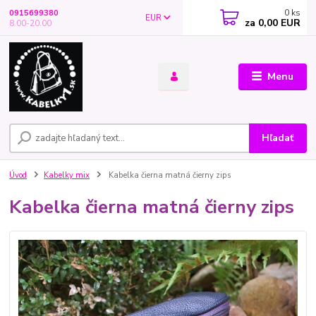
0
ks
0915699380
EUR
za
0,00 EUR
8.00-20.00
Menu
Hľadať
Úvod
Kabelky mix
Kabelka čierna matná čierny zips
Kabelka čierna matná čierny zips