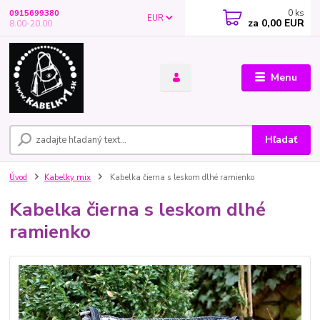
0
ks
0915699380
EUR
za
0,00 EUR
8.00-20.00
Menu
Hľadať
Úvod
Kabelky mix
Kabelka čierna s leskom dlhé ramienko
Kabelka čierna s leskom dlhé
ramienko