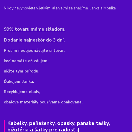
Nikdy nevyhoviete všetkým, ale veľmi sa snažíme...Janka a Monika
99% tovaru máme skladom.
Dodanie najneskôr do 3 dní.
Pr
osím neobjednávajte si tovar,
keď nemáte oň záujem,
ničíte tým prírodu.
Ďakujem, Janka.
Recyklujeme obaly,
obalové materiály používame opakovane.
Kabelky, peňaženky, opasky, pánske tašky,
bižutéria a šatky pre radosť :)