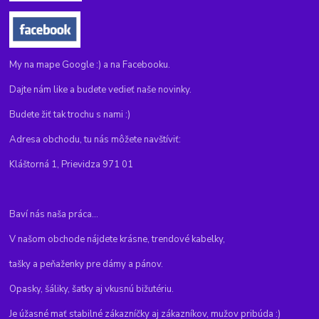
My na mape Google :) a na Facebooku.
Dajte nám like a budete vedieť naše novinky.
Budete žiť tak trochu s nami :)
Adresa obchodu, tu nás môžete navštíviť:
Kláštorná 1, Prievidza 971 01
Baví nás naša práca...
V našom obchode nájdete krásne, trendové kabelky,
tašky a peňaženky pre dámy a pánov.
Opasky, šáliky, šatky aj vkusnú bižutériu.
Je úžasné mať stabilné zákazníčky aj zákazníkov, mužov pribúda :)