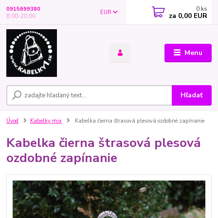
0
ks
0915699380
EUR
za
0,00 EUR
8.00-20.00
Menu
Hľadať
Úvod
Kabelky mix
Kabelka čierna štrasová plesová ozdobné zapínanie
Kabelka čierna štrasová plesová
ozdobné zapínanie