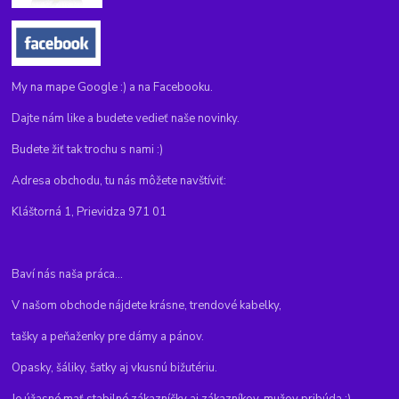
My na mape Google :) a na Facebooku.
Dajte nám like a budete vedieť naše novinky.
Budete žiť tak trochu s nami :)
Adresa obchodu, tu nás môžete navštíviť:
Kláštorná 1, Prievidza 971 01
Baví nás naša práca...
V našom obchode nájdete krásne, trendové kabelky,
tašky a peňaženky pre dámy a pánov.
Opasky, šáliky, šatky aj vkusnú bižutériu.