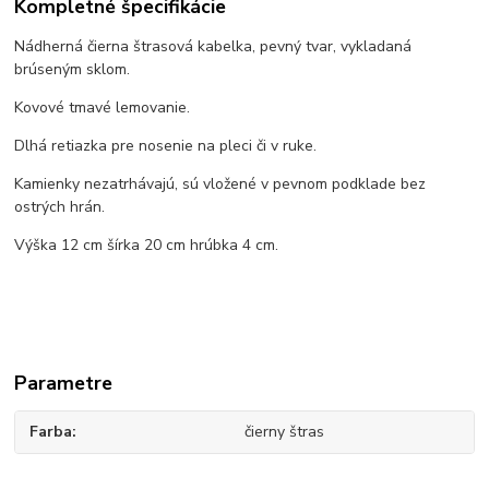
Kompletné špecifikácie
Nádherná čierna štrasová kabelka, pevný tvar, vykladaná
brúseným sklom.
Kovové tmavé lemovanie.
Dlhá retiazka pre nosenie na pleci či v ruke.
Kamienky nezatrhávajú, sú vložené v pevnom podklade bez
ostrých hrán.
Výška 12 cm šírka 20 cm hrúbka 4 cm.
Parametre
Farba
čierny štras