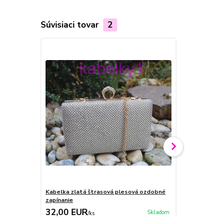
Súvisiaci tovar
2
Kabelka zlatá štrasová plesová ozdobné
Kabelka čie
zapínanie
zapínanie
32,00 EUR
32,00 E
Skladom
/
ks