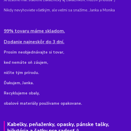
Je úžasné mať stabilné zákazníčky aj zákazníkov, mužov pribúda :)
Nikdy nevyhoviete všetkým, ale veľmi sa snažíme...Janka a Monika
99% tovaru máme skladom.
Dodanie najneskôr do 3 dní.
Pr
osím neobjednávajte si tovar,
keď nemáte oň záujem,
ničíte tým prírodu.
Ďakujem, Janka.
Recyklujeme obaly,
obalové materiály používame opakovane.
Kabelky, peňaženky, opasky, pánske tašky,
bižutéria a šatky pre radosť :)