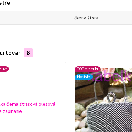
etre
čierny štras
ci tovar
6
dukt
TOP produkt
Novinka