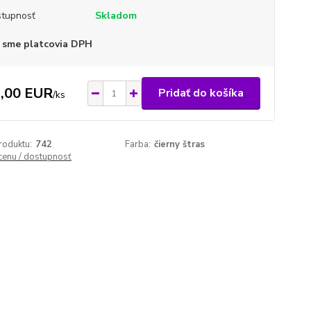
tupnosť
Skladom
 sme platcovia DPH
,00 EUR
Pridať do košíka
/
ks
roduktu:
742
Farba:
čierny štras
 cenu / dostupnosť