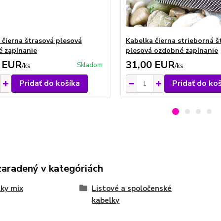
 čierna štrasová plesová
Kabelka čierna strieborná š
 zapínanie
plesová ozdobné zapínanie
 EUR
31,00 EUR
Skladom
/
ks
/
ks
Pridať do košíka
Pridať do ko
zaradený v kategóriách
ky mix
Listové a spoločenské
kabelky