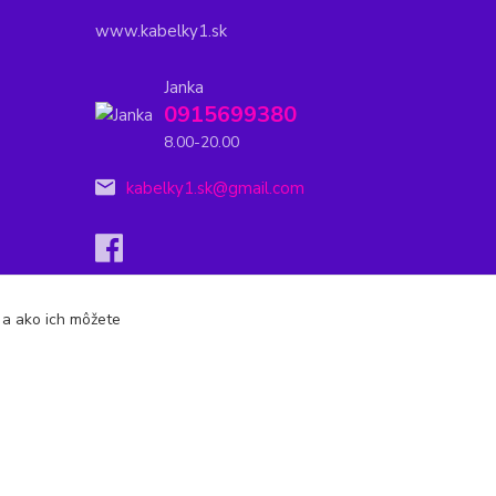
www.kabelky1.sk
Janka
0915699380
8.00-20.00
kabelky1.sk@gmail.com
s a ako ich môžete
Vytvorené na
Eshop-rychlo.sk