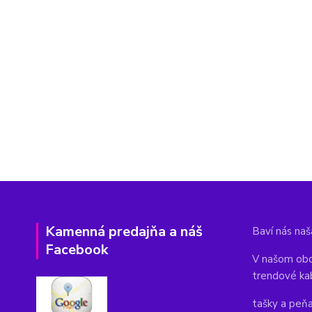
Kamenná predajňa a náš
Baví nás naša
Facebook
V našom obc
trendové ka
tašky a peň