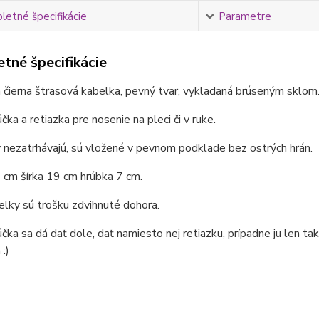
etné špecifikácie
Parametre
tné špecifikácie
čierna štrasová kabelka, pevný tvar, vykladaná brúseným sklom
čka a retiazka pre nosenie na pleci či v ruke.
nezatrhávajú, sú vložené v pevnom podklade bez ostrých hrán.
 cm šírka 19 cm hrúbka 7 cm.
elky sú trošku zdvihnuté dohora.
čka sa dá dať dole, dať namiesto nej retiazku, prípadne ju len tak 
:)