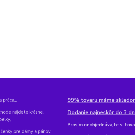
99% tovaru máme sklado
 práca...
Dodanie najneskôr do 3 dní
hode nájdete krásne,
belky,
Pr
osím neobjednávajte si tova
aženky pre dámy a pánov.