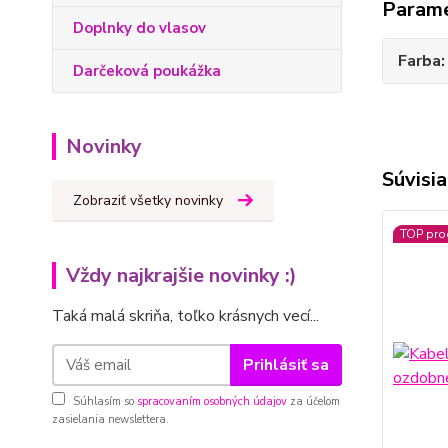
Param
Doplnky do vlasov
Farba
Darčeková poukážka
Novinky
Súvisia
Zobraziť všetky novinky
TOP pro
Vždy najkrajšie novinky :)
Taká malá skriňa, toľko krásnych vecí...
Prihlásiť sa
Súhlasím so
spracovaním osobných údajov
za účelom
zasielania newslettera.