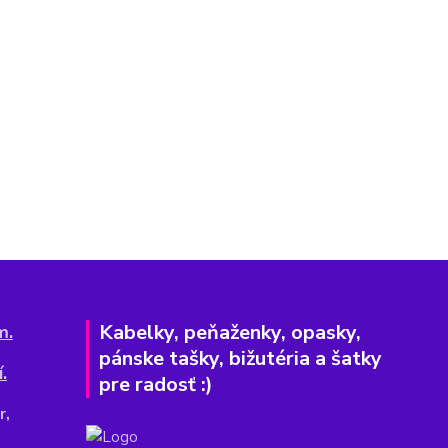
Kabelky, peňaženky, opasky,
m.
pánske tašky, bižutéria a šatky
.
pre radosť :)
r,