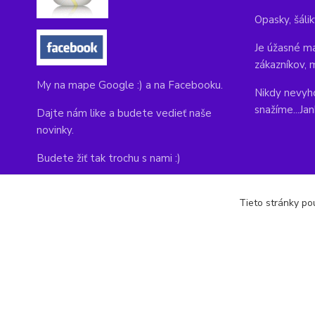
Opasky, šálik
Je úžasné ma
zákazníkov, 
My na mape Google :) a na Facebooku.
Nikdy nevyho
snažíme...Ja
Dajte nám like a budete vedieť naše
novinky.
Budete žiť tak trochu s nami :)
Adresa obchodu, tu nás môžete navštíviť:
Tieto stránky pou
Kláštorná 1, Prievidza 971 01
copyright © 2014-2022 kabelky1.sk