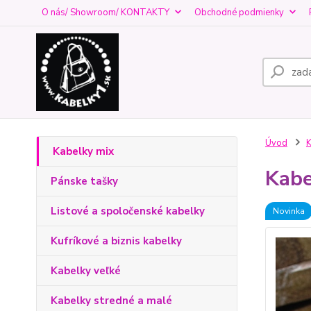
O nás/ Showroom/ KONTAKTY
Obchodné podmienky
Úvod
K
Kabelky mix
Kabe
Pánske tašky
Listové a spoločenské kabelky
Novinka
Kufríkové a biznis kabelky
Kabelky veľké
Kabelky stredné a malé