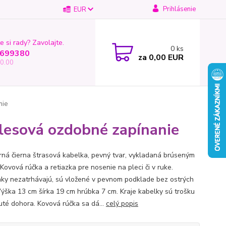
Prihlásenie
EUR
e si rady? Zavolajte.
0
ks
699380
za
0,00 EUR
0.00
nie
plesová ozdobné zapínanie
ná čierna štrasová kabelka, pevný tvar, vykladaná brúseným
Kovová rúčka a retiazka pre nosenie na pleci či v ruke.
ky nezatrhávajú, sú vložené v pevnom podklade bez ostrých
Výška 13 cm šírka 19 cm hrúbka 7 cm. Kraje kabelky sú trošku
uté dohora. Kovová rúčka sa dá...
celý popis