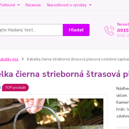
Poštovné
Recenzie
Starostlivosť o výrobky
Neviet
Hľadať
0915
8.00-2
abelky mix
Kabelka čierna strieborná štrasová plesová ozdobné zapína
lka čierna strieborná štrasová 
TOP produkt
Nádher
sklom. 
Kamien
hrán. 
zdvihn