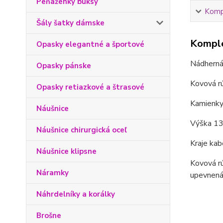
Peňaženky buksy
Kompl
Šály šatky dámske
Komple
Opasky elegantné a športové
Nádherná 
Opasky pánske
Kovová rú
Opasky retiazkové a štrasové
Kamienky 
Náušnice
Výška 13
Náušnice chirurgická oceľ
Kraje kab
Náušnice klipsne
Kovová rú
Náramky
upevnená 
Náhrdelníky a korálky
Brošne