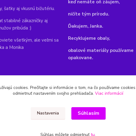
keď nemáte oň záujem,
y, šatky aj vkusnú bižutériu.
ničíte tým prírodu.
ť stabilné zákazníčky aj
Ďakujem, Janka.
mužov pribúda :)
Recyklujeme obaly,
viete všetkým, ale veľmi sa
nka a Monika
obalové materiály používame
opakovane.
žívajú cookies. Prečítajte si informácie o tom, na čo používame cookie
odmietnuť nastavením svojho prehliadača.
Viac informácií
Súhlasím
Nastavenia
Súhlas môžete odmietnuť
tu
.