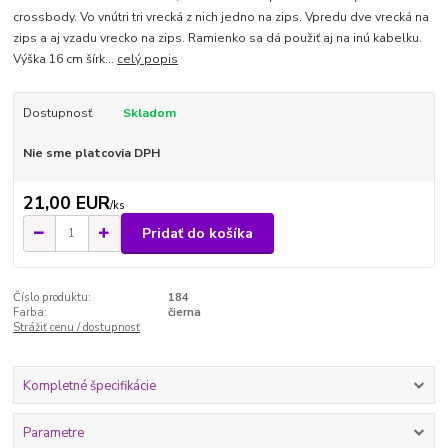
crossbody. Vo vnútri tri vrecká z nich jedno na zips. Vpredu dve vrecká na
zips a aj vzadu vrecko na zips. Ramienko sa dá použiť aj na inú kabelku.
Výška 16 cm šírk...
celý popis
Dostupnosť
Skladom
Nie sme platcovia DPH
21,00 EUR
/
ks
Pridať do košíka
Číslo produktu:
184
Farba:
čierna
Strážiť cenu / dostupnosť
Kompletné špecifikácie
Parametre