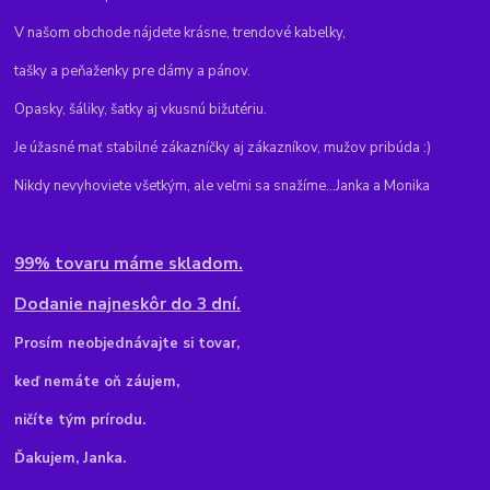
V našom obchode nájdete krásne, trendové kabelky,
tašky a peňaženky pre dámy a pánov.
Opasky, šáliky, šatky aj vkusnú bižutériu.
Je úžasné mať stabilné zákazníčky aj zákazníkov, mužov pribúda :)
Nikdy nevyhoviete všetkým, ale veľmi sa snažíme...Janka a Monika
99% tovaru máme skladom.
Dodanie najneskôr do 3 dní.
Pr
osím neobjednávajte si tovar,
keď nemáte oň záujem,
ničíte tým prírodu.
Ďakujem, Janka.