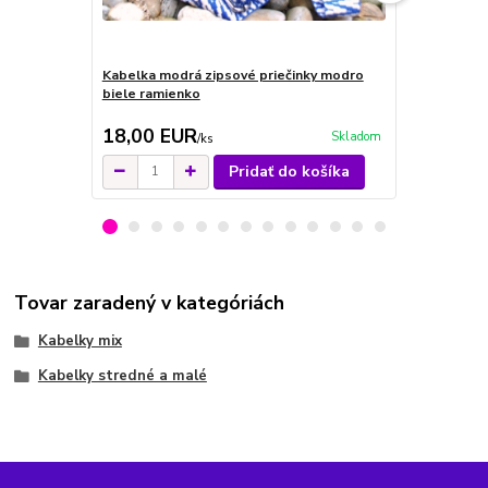
Kabelka modrá zipsové priečinky modro
Kabelka čie
biele ramienko
priečinky
18,00 EUR
22,00 E
Skladom
/
ks
Pridať do košíka
Tovar zaradený v kategóriách
Kabelky mix
Kabelky stredné a malé