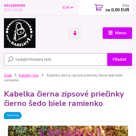
0
ks
0915699380
EUR
za
0,00 EUR
8.00-20.00
Menu
Hľadať
Úvod
Kabelky mix
Kabelka čierna zipsové priečinky čierno šedo biele
ramienko
Kabelka čierna zipsové priečinky
čierno šedo biele ramienko
Novinka