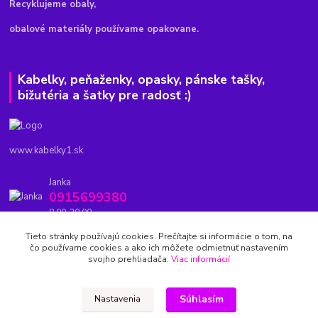
Recyklujeme obaly,
obalové materiály používame opakovane.
Kabelky, peňaženky, opasky, pánske tašky,
bižutéria a šatky pre radosť :)
www.kabelky1.sk
Janka
0915699380
8.00-20.00
Tieto stránky používajú cookies. Prečítajte si informácie o tom, na
kabelky1.sk@gmail.com
čo používame cookies a ako ich môžete odmietnuť nastavením
svojho prehliadača.
Viac informácií
Súhlasím
Nastavenia