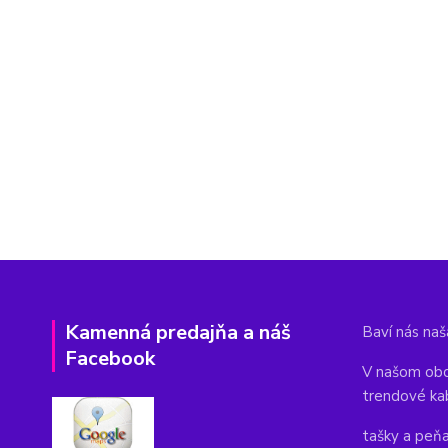
Kamenná predajňa a náš
Baví nás naša
Facebook
V našom obc
trendové ka
tašky a peň