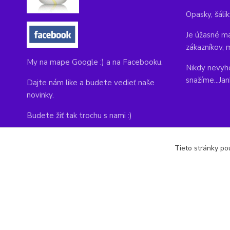
Opasky, šálik
Je úžasné ma
zákazníkov, 
My na mape Google :) a na Facebooku.
Nikdy nevyho
snažíme...Ja
Dajte nám like a budete vedieť naše
novinky.
Budete žiť tak trochu s nami :)
Adresa obchodu, tu nás môžete navštíviť:
Tieto stránky pou
Kláštorná 1, Prievidza 971 01
copyright © 2014-2022 kabelky1.sk