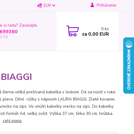
Prihlásenie
EUR
e si rady? Zavolajte.
0
ks
699380
za
0,00 EUR
0.00
A BIAGGI
á čierna veľká prešívaná kabelka s leskom. Dá sa nosiť v ruke
ez plece. Dlhé rúčky s nápisom LAURA BIAGGI. Zlaté kovanie,
vrecko na zips. Vo vnútri kabelky vrecko na zips. Do kabelky
stí formát A4, veľký zošit. Výška 37 cm, šírka 30 cm, hrúbka
m.
celý popis