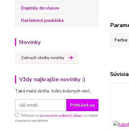
Doplnky do vlasov
Darčeková poukážka
Param
Farba
Novinky
Zobraziť všetky novinky
Súvisia
Vždy najkrajšie novinky :)
Taká malá skriňa, toľko krásnych vecí...
Prihlásiť sa
Súhlasím so
spracovaním osobných údajov
za účelom
zasielania newslettera.