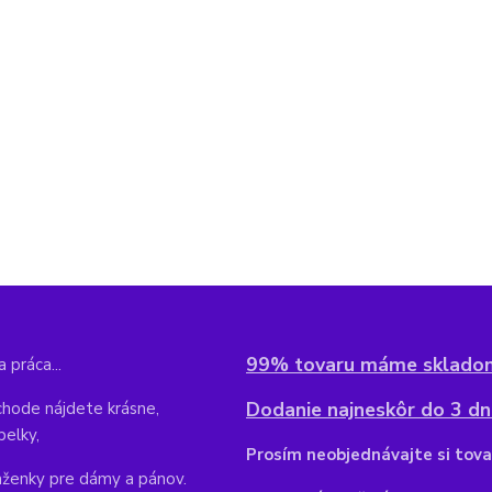
99% tovaru máme sklado
 práca...
Dodanie najneskôr do 3 dní
hode nájdete krásne,
belky,
Pr
osím neobjednávajte si tova
aženky pre dámy a pánov.