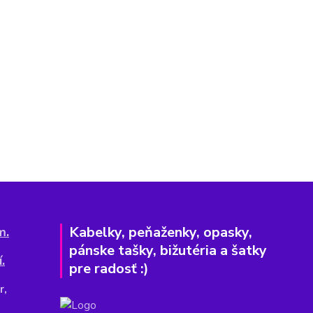
Kabelky, peňaženky, opasky,
m.
pánske tašky, bižutéria a šatky
.
pre radosť :)
r,