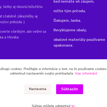
keď nemáte oň záujem,
y, šatky aj vkusnú bižutériu.
ničíte tým prírodu.
ť stabilné zákazníčky aj
Ďakujem, Janka.
mužov pribúda :)
Recyklujeme obaly,
viete všetkým, ale veľmi sa
nka a Monika
obalové materiály používame
opakovane.
žívajú cookies. Prečítajte si informácie o tom, na čo používame cookie
odmietnuť nastavením svojho prehliadača.
Viac informácií
Súhlasím
Nastavenia
Súhlas môžete odmietnuť
tu
.