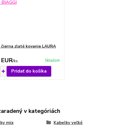
 čierna zlaté kovanie LAURA
 EUR
Skladom
/
ks
Pridať do košíka
zaradený v kategóriách
ky mix
Kabelky veľké