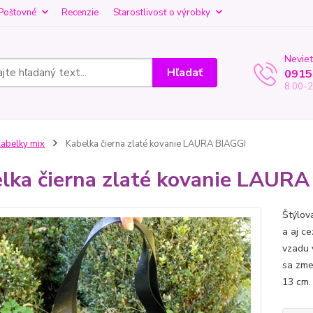
Poštovné
Recenzie
Starostlivosť o výrobky
Neviet
Hľadať
0915
8.00-2
abelky mix
Kabelka čierna zlaté kovanie LAURA BIAGGI
lka čierna zlaté kovanie LAUR
Štýlov
a aj c
vzadu 
sa zme
13 c