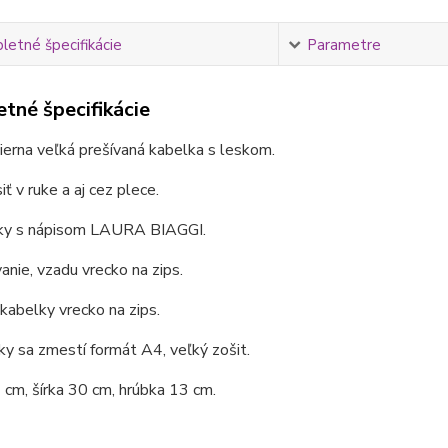
etné špecifikácie
Parametre
tné špecifikácie
ierna veľká prešívaná kabelka s leskom.
iť v ruke a aj cez plece.
ky s nápisom LAURA BIAGGI.
anie, vzadu vrecko na zips.
 kabelky vrecko na zips.
y sa zmestí formát A4, veľký zošit.
cm, šírka 30 cm, hrúbka 13 cm.