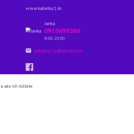
www.kabelky1.sk
Janka
0915699380
8.00-20.00
kabelky1.sk@gmail.com
s a ako ich môžete
Vytvorené na
Eshop-rychlo.sk