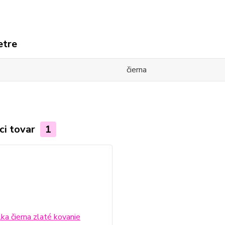
etre
čierna
ci tovar
1