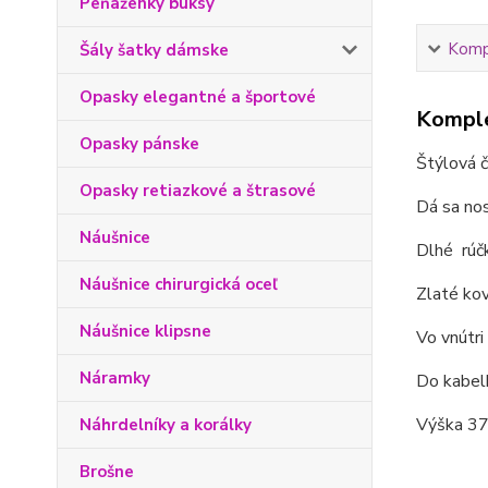
Peňaženky buksy
Kompl
Šály šatky dámske
Opasky elegantné a športové
Komple
Opasky pánske
Štýlová č
Opasky retiazkové a štrasové
Dá sa nos
Náušnice
Dlhé rúč
Náušnice chirurgická oceľ
Zlaté kov
Náušnice klipsne
Vo vnútri
Náramky
Do kabelk
Výška 37 
Náhrdelníky a korálky
Brošne