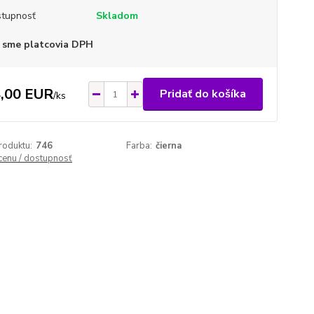
tupnosť
Skladom
 sme platcovia DPH
,00 EUR
Pridať do košíka
/
ks
roduktu:
746
Farba:
čierna
 cenu / dostupnosť