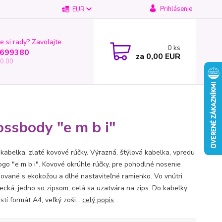
Prihlásenie
EUR
e si rady? Zavolajte.
0
ks
699380
za
0,00 EUR
0.00
ossbody "e m b i"
 kabelka, zlaté kovové rúčky. Výrazná, štýlová kabelka, vpredu
logo "e m b i". Kovové okrúhle rúčky, pre pohodlné nosenie
ované s ekokožou a dlhé nastaviteľné ramienko. Vo vnútri
vrecká, jedno so zipsom, celá sa uzatvára na zips. Do kabelky
tí formát A4, veľký zoši...
celý popis