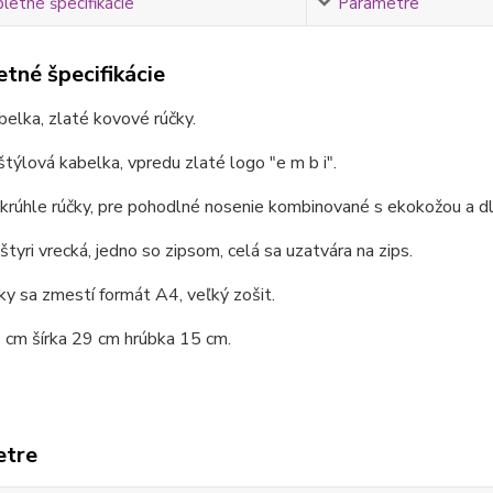
etné špecifikácie
Parametre
tné špecifikácie
belka, zlaté kovové rúčky.
štýlová kabelka, vpredu zlaté logo "e m b i".
rúhle rúčky, pre pohodlné nosenie kombinované s ekokožou a dl
 štyri vrecká, jedno so zipsom, celá sa uzatvára na zips.
y sa zmestí formát A4, veľký zošit.
 cm šírka 29 cm hrúbka 15 cm.
etre