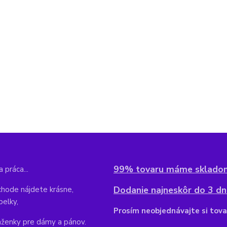
99% tovaru máme sklado
 práca...
Dodanie najneskôr do 3 dní
hode nájdete krásne,
belky,
Pr
osím neobjednávajte si tova
aženky pre dámy a pánov.