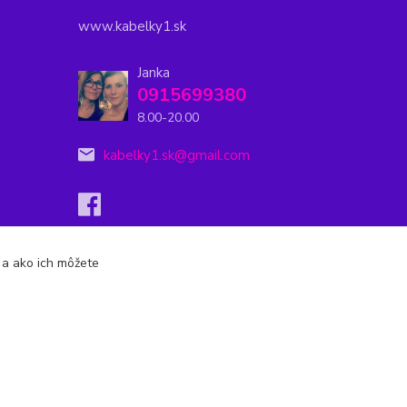
www.kabelky1.sk
Janka
0915699380
8.00-20.00
kabelky1.sk@gmail.com
s a ako ich môžete
Vytvorené na
Eshop-rychlo.sk