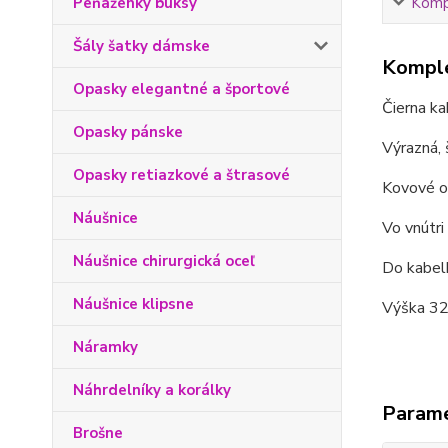
Kompl
Peňaženky buksy
Šály šatky dámske
Komple
Opasky elegantné a športové
Čierna ka
Opasky pánske
Výrazná, 
Opasky retiazkové a štrasové
Kovové ok
Náušnice
Vo vnútri
Náušnice chirurgická oceľ
Do kabelk
Náušnice klipsne
Výška 32
Náramky
Náhrdelníky a korálky
Param
Brošne