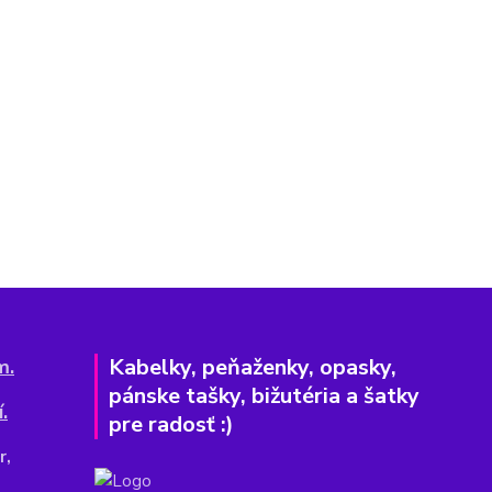
Kabelky, peňaženky, opasky,
m.
pánske tašky, bižutéria a šatky
.
pre radosť :)
r,