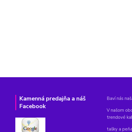
Kamenná predajňa a náš
Baví nás naša
Facebook
V našom obc
trendové ka
tašky a peň