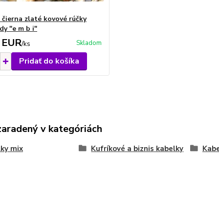
 čierna zlaté kovové rúčky
dy "e m b i"
 EUR
Skladom
/
ks
Pridať do košíka
zaradený v kategóriách
ky mix
Kufríkové a biznis kabelky
Kabe