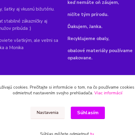
keď nemáte oň záujem,
y, šatky aj vkusnú bižutériu.
ničíte tým prírodu.
ť stabilné zákazníčky aj
Ďakujem, Janka.
mužov pribúda :)
Recyklujeme obaly,
viete všetkým, ale veľmi sa
nka a Monika
obalové materiály používame
opakovane.
žívajú cookies. Prečítajte si informácie o tom, na čo používame cookie
odmietnuť nastavením svojho prehliadača.
Viac informácií
Súhlasím
Nastavenia
Súhlas môžete odmietnuť
tu
.