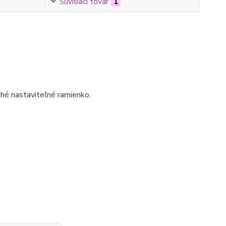
Súvisiaci tovar
1
hé nastaviteľné ramienko.