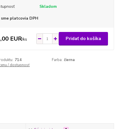
tupnosť
Skladom
 sme platcovia DPH
,00 EUR
Pridať do košíka
/
ks
roduktu:
714
Farba:
čierna
 cenu / dostupnosť