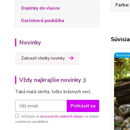
Farba
Doplnky do vlasov
Darčeková poukážka
Súvisia
Novinky
Novinka
Zobraziť všetky novinky
Vždy najkrajšie novinky :)
Taká malá skriňa, toľko krásnych vecí...
Prihlásiť sa
Súhlasím so
spracovaním osobných údajov
za účelom
zasielania newslettera.