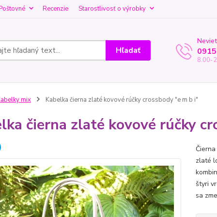
Poštovné
Recenzie
Starostlivosť o výrobky
Neviet
Hľadať
0915
8.00-2
abelky mix
Kabelka čierna zlaté kovové rúčky crossbody "e m b i"
lka čierna zlaté kovové rúčky cr
Čierna
zlaté 
kombin
štyri 
sa zmes