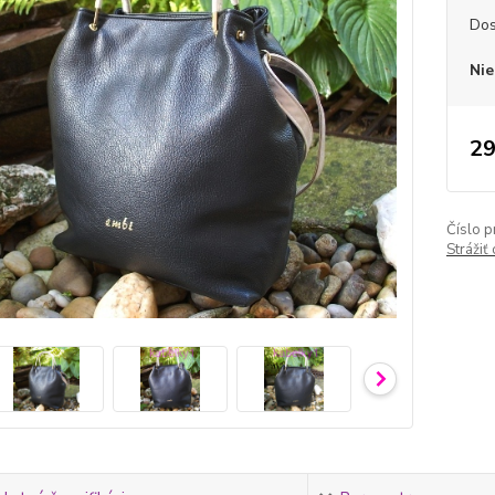
Dos
Nie
29
Číslo p
Strážiť