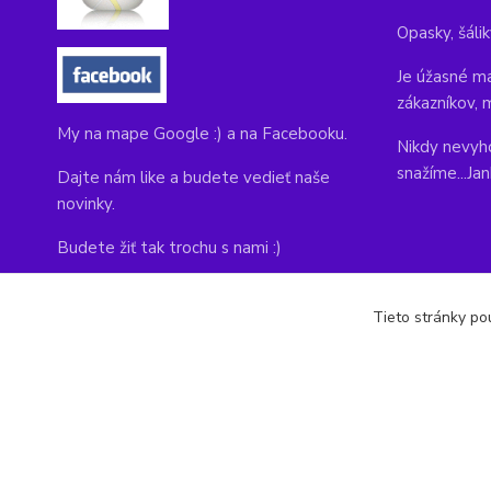
Opasky, šálik
Je úžasné ma
zákazníkov, 
My na mape Google :) a na Facebooku.
Nikdy nevyho
snažíme...Ja
Dajte nám like a budete vedieť naše
novinky.
Budete žiť tak trochu s nami :)
Adresa obchodu, tu nás môžete navštíviť:
Tieto stránky pou
Kláštorná 1, Prievidza 971 01
copyright © 2014-2022 kabelky1.sk