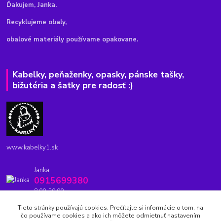
Ďakujem, Janka.
Recyklujeme obaly,
obalové materiály používame opakovane.
Kabelky, peňaženky, opasky, pánske tašky,
bižutéria a šatky pre radosť :)
www.kabelky1.sk
Janka
0915699380
8.00-20.00
Tieto stránky používajú cookies. Prečítajte si informácie o tom, na
kabelky1.sk@gmail.com
čo používame cookies a ako ich môžete odmietnuť nastavením