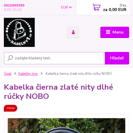
0
ks
0915699380
EUR
za
0,00 EUR
8.00-20.00
Menu
Hľadať
Úvod
Kabelky mix
Kabelka čierna zlaté nity dlhé rúčky NOBO
Kabelka čierna zlaté nity dlhé
rúčky NOBO
Akcia