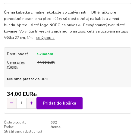
Čierna kabelka z matnej ekokože so zlatými nitmi. Dlhé rúčky pre
pohodlné nosenie na pleci, rúčky sú dosť dlhé aj na kabát a zimnú
bundu. Vpredu zlaté logo NOBO na prívesku. Pevný hranatý tvar, zlaté
kovanie. Vo vnútri tri vrecká z nich jedno na zips, celá sa uzatvára na zips.
Výška 27 cm, šírk...
celý popis
Dostupnosť
Skladom
Cena pred
44,00 EUR
zľavou
Nie sme platcovia DPH
34,00 EUR
/
ks
Pridať do košíka
Číslo produktu:
032
Farba:
čierna
Strážiť cenu / dostupnosť