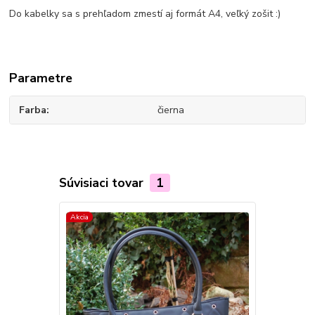
Do kabelky sa s prehľadom zmestí aj formát A4, veľký zošit :)
Parametre
Farba
čierna
Súvisiaci tovar
1
Akcia