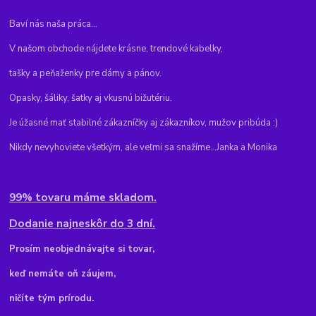
Baví nás naša práca...
V našom obchode nájdete krásne, trendové kabelky,
tašky a peňaženky pre dámy a pánov.
Opasky, šáliky, šatky aj vkusnú bižutériu.
Je úžasné mať stabilné zákazníčky aj zákazníkov, mužov pribúda :)
Nikdy nevyhoviete všetkým, ale veľmi sa snažíme...Janka a Monika
99% tovaru máme skladom.
Dodanie najneskôr do 3 dní.
Pr
osím neobjednávajte si tovar,
keď nemáte oň záujem,
ničíte tým prírodu.