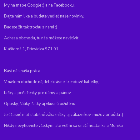
My na mape Google :) a na Facebooku.
Dajte nám like a budete vedieť naše novinky.
Budete žiť tak trochu s nami :)
Adresa obchodu, tu nás môžete navštíviť:
Kláštorná 1, Prievidza 971 01
Baví nás naša práca...
V našom obchode nájdete krásne, trendové kabelky,
tašky a peňaženky pre dámy a pánov.
Opasky, šáliky, šatky aj vkusnú bižutériu.
Je úžasné mať stabilné zákazníčky aj zákazníkov, mužov pribúda :)
Nikdy nevyhoviete všetkým, ale veľmi sa snažíme...Janka a Monika