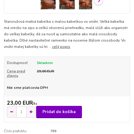
Staroružová matná kabelka s malou kabelkou vo vnútri. Veľká kabelka
má vrecko na zips a veľkú otvorenú priehradku, malá slúži ako organizér
do veľkej kabelky, dá sa nosiť aj samostatne ako malá crossbody
kabelka. Dlhé nastaviteľné ramienko na nosenie štýlom crossbody. Vo
vnútri malej kabelky sú tri ...
celý popis
Dostupnosť
Skladom
Cena pred
29,00 EUR
zľavou
Nie sme platcovia DPH
23,00 EUR
/
ks
Pridať do košíka
Číslo produktu:
789