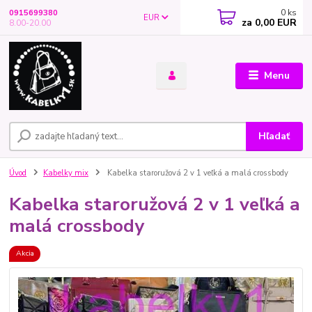
0
ks
0915699380
EUR
za
0,00 EUR
8.00-20.00
Menu
Hľadať
Úvod
Kabelky mix
Kabelka staroružová 2 v 1 veľká a malá crossbody
Kabelka staroružová 2 v 1 veľká a
malá crossbody
Akcia