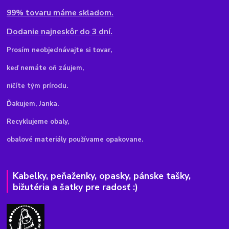
99% tovaru máme skladom.
Dodanie najneskôr do 3 dní.
Pr
osím neobjednávajte si tovar,
keď nemáte oň záujem,
ničíte tým prírodu.
Ďakujem, Janka.
Recyklujeme obaly,
obalové materiály používame opakovane.
Kabelky, peňaženky, opasky, pánske tašky,
bižutéria a šatky pre radosť :)