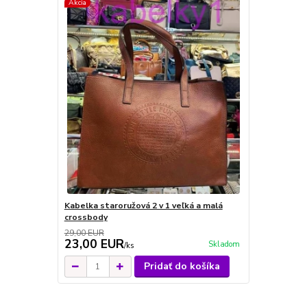
Akcia
Kabelka staroružová 2 v 1 veľká a malá
crossbody
29,00 EUR
23,00 EUR
Skladom
/
ks
Pridať do košíka