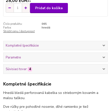
28,00 EUR
/
ks
Pridať do košíka
Číslo produktu:
065
Farba:
hnedá
Strážiť cenu / dostupnosť
Kompletné špecifikácie
Parametre
Súvisiaci tovar
4
Kompletné špecifikácie
Hnedá bledá perforovaná kabelka so strieborným kovaním a
malou taškou.
Dve rúčky pre pohodlné nosenie, dlhé ramienko je tiež