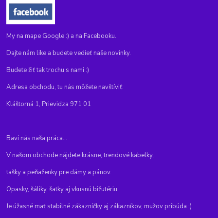
My na mape Google :) a na Facebooku.
Dajte nám like a budete vedieť naše novinky.
Budete žiť tak trochu s nami :)
Adresa obchodu, tu nás môžete navštíviť:
Kláštorná 1, Prievidza 971 01
Baví nás naša práca...
V našom obchode nájdete krásne, trendové kabelky,
tašky a peňaženky pre dámy a pánov.
Opasky, šáliky, šatky aj vkusnú bižutériu.
Je úžasné mať stabilné zákazníčky aj zákazníkov, mužov pribúda :)