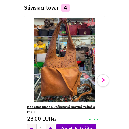
Súvisiaci tovar
4
Kabelka hnedá koňaková matná veľká a
Kabelka hne
malá
28,00 EUR
28,00 E
Skladom
/
ks
Pridať do košíka