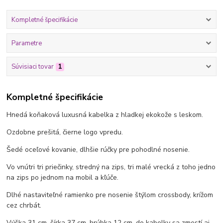
Kompletné špecifikácie
Parametre
Súvisiaci tovar
1
Kompletné špecifikácie
Hnedá koňaková luxusná kabelka z hladkej ekokože s leskom.
Ozdobne prešitá, čierne logo vpredu.
Šedé oceľové kovanie, dlhšie rúčky pre pohodlné nosenie.
Vo vnútri tri priečinky, stredný na zips, tri malé vrecká z toho jedno
na zips po jednom na mobil a kľúče.
Dlhé nastaviteľné ramienko pre nosenie štýlom crossbody, krížom
cez chrbát.
Výška 31 cm, šírka 37 cm, hrúbka 12 cm, do kabelky sa zmestí aj