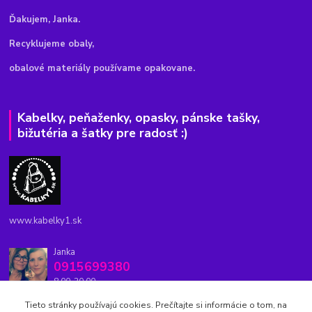
Ďakujem, Janka.
Recyklujeme obaly,
obalové materiály používame opakovane.
Kabelky, peňaženky, opasky, pánske tašky,
bižutéria a šatky pre radosť :)
www.kabelky1.sk
Janka
0915699380
8.00-20.00
Tieto stránky používajú cookies. Prečítajte si informácie o tom, na
kabelky1.sk@gmail.com