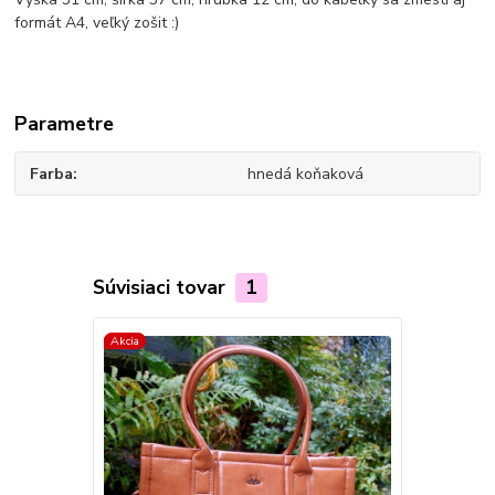
formát A4, veľký zošit :)
Parametre
Farba
hnedá koňaková
Súvisiaci tovar
1
Akcia