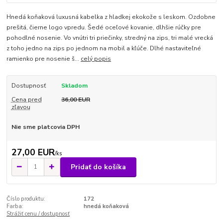
Hnedá koňaková luxusná kabelka z hladkej ekokože s leskom. Ozdobne
prešitá, čierne logo vpredu. Šedé oceľové kovanie, dlhšie rúčky pre
pohodlné nosenie. Vo vnútri tri priečinky, stredný na zips, tri malé vrecká
z toho jedno na zips po jednom na mobil a kľúče. Dlhé nastaviteľné
ramienko pre nosenie š...
celý popis
Dostupnosť
Skladom
Cena pred
36,00 EUR
zľavou
Nie sme platcovia DPH
27,00 EUR
/
ks
Pridať do košíka
Číslo produktu:
172
Farba:
hnedá koňaková
Strážiť cenu / dostupnosť