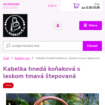
0
ks
0915699380
EUR
za
0,00 EUR
8.00-20.00
Menu
Hľadať
Úvod
Kabelky mix
Kabelka hnedá koňaková s leskom tmavá štepovaná
Kabelka hnedá koňaková s
leskom tmavá štepovaná
Akcia