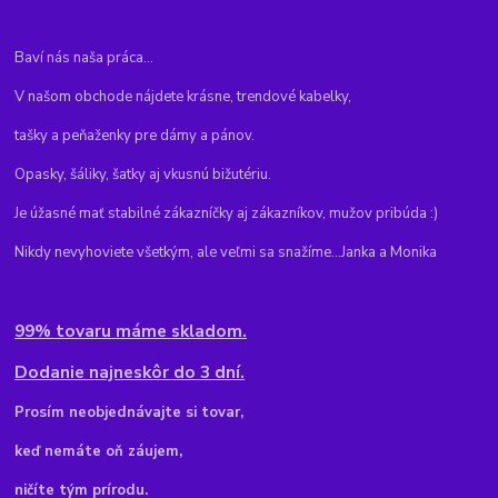
Baví nás naša práca...
V našom obchode nájdete krásne, trendové kabelky,
tašky a peňaženky pre dámy a pánov.
Opasky, šáliky, šatky aj vkusnú bižutériu.
Je úžasné mať stabilné zákazníčky aj zákazníkov, mužov pribúda :)
Nikdy nevyhoviete všetkým, ale veľmi sa snažíme...Janka a Monika
99% tovaru máme skladom.
Dodanie najneskôr do 3 dní.
Pr
osím neobjednávajte si tovar,
keď nemáte oň záujem,
ničíte tým prírodu.