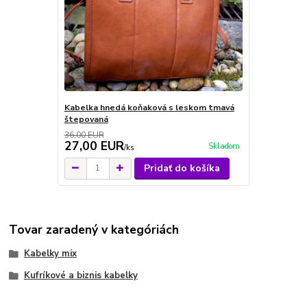
Kabelka hnedá koňaková s leskom tmavá
štepovaná
36,00 EUR
27,00 EUR
Skladom
/
ks
Pridať do košíka
Tovar zaradený v kategóriách
Kabelky mix
Kufríkové a biznis kabelky