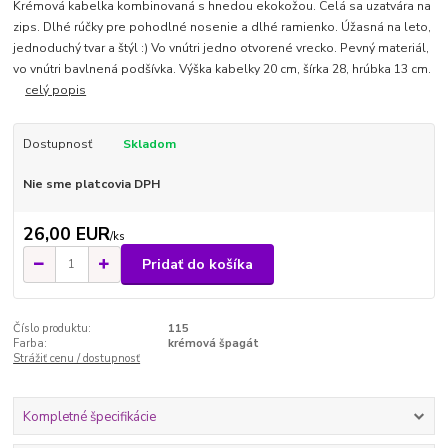
Krémová kabelka kombinovaná s hnedou ekokožou. Celá sa uzatvára na
zips. Dlhé rúčky pre pohodlné nosenie a dlhé ramienko. Úžasná na leto,
jednoduchý tvar a štýl :) Vo vnútri jedno otvorené vrecko. Pevný materiál,
vo vnútri bavlnená podšívka. Výška kabelky 20 cm, šírka 28, hrúbka 13 cm.
celý popis
Dostupnosť
Skladom
Nie sme platcovia DPH
26,00 EUR
/
ks
Pridať do košíka
Číslo produktu:
115
Farba:
krémová špagát
Strážiť cenu / dostupnosť
Kompletné špecifikácie