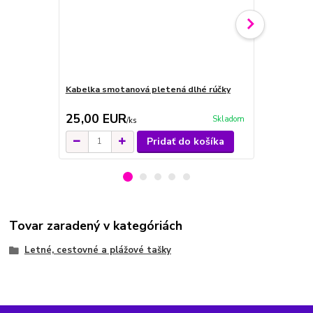
Kabelka smotanová pletená dlhé rúčky
Kabelka kré
25,00 EUR
26,00 E
Skladom
/
ks
Pridať do košíka
Tovar zaradený v kategóriách
Letné, cestovné a plážové tašky