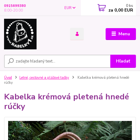
0
ks
0915699380
EUR
za
0,00 EUR
8.00-20.00
Menu
Hľadať
Úvod
Letné, cestovné a plážové tašky
Kabelka krémová pletená hnedé
rúčky
Kabelka krémová pletená hnedé
rúčky