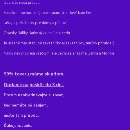
Baví nás naša práca...
V našom obchode nájdete krásne, trendové kabelky,
tašky a peňaženky pre dámy a pánov.
Opasky, šáliky, šatky aj vkusnú bižutériu.
Je úžasné mať stabilné zákazníčky aj zákazníkov, mužov pribúda :)
Nikdy nevyhoviete všetkým, ale veľmi sa snažíme...Janka a Monika
99% tovaru máme skladom.
Dodanie najneskôr do 3 dní.
Pr
osím neobjednávajte si tovar,
keď nemáte oň záujem,
ničíte tým prírodu.
Ďakujem, Janka.