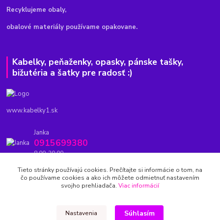
Recyklujeme obaly,
obalové materiály používame opakovane.
Kabelky, peňaženky, opasky, pánske tašky,
bižutéria a šatky pre radosť :)
www.kabelky1.sk
Janka
0915699380
8.00-20.00
Tieto stránky používajú cookies. Prečítajte si informácie o tom, na
kabelky1.sk@gmail.com
čo používame cookies a ako ich môžete odmietnuť nastavením
svojho prehliadača.
Viac informácií
Súhlasím
Nastavenia