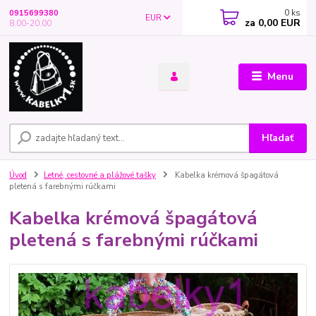
0
ks
0915699380
EUR
za
0,00 EUR
8.00-20.00
Menu
Hľadať
Úvod
Letné, cestovné a plážové tašky
Kabelka krémová špagátová
pletená s farebnými rúčkami
Kabelka krémová špagátová
pletená s farebnými rúčkami