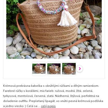
Krémová prekrásna kabelka s okrúhlými rúčkami a dlhým ramienkom.
Farebné rúčky s korálikmi, mix farieb: ružová, modrá, žltá, zelená,
tyrkysová, mentolová, červená, zlatá. Nádherná, štýlová, perfektná na
doladenie outfitu. Prepletaný špagát, vo vnútri pevná krémová podšívka
a jedno vrecko :) Celá sa ...
celý popis