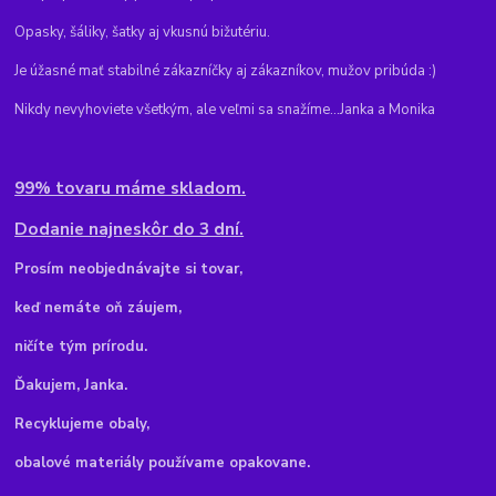
Opasky, šáliky, šatky aj vkusnú bižutériu.
Je úžasné mať stabilné zákazníčky aj zákazníkov, mužov pribúda :)
Nikdy nevyhoviete všetkým, ale veľmi sa snažíme...Janka a Monika
99% tovaru máme skladom.
Dodanie najneskôr do 3 dní.
Pr
osím neobjednávajte si tovar,
keď nemáte oň záujem,
ničíte tým prírodu.
Ďakujem, Janka.
Recyklujeme obaly,
obalové materiály používame opakovane.