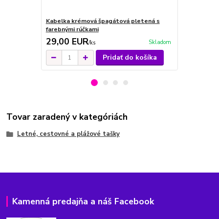
Kabelka krémová špagátová pletená s
Kabelka smo
farebnými rúčkami
29,00 EUR
24,00 E
Skladom
/
ks
Pridať do košíka
Tovar zaradený v kategóriách
Letné, cestovné a plážové tašky
Kamenná predajňa a náš Facebook