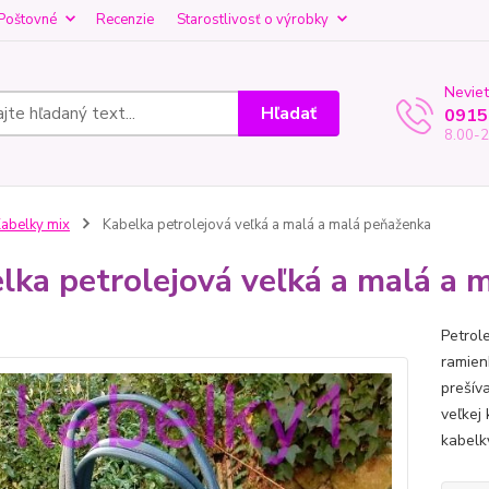
Poštovné
Recenzie
Starostlivosť o výrobky
Neviet
Hľadať
0915
8.00-2
abelky mix
Kabelka petrolejová veľká a malá a malá peňaženka
lka petrolejová veľká a malá a 
Petrol
ramien
prešív
veľkej
kabelk