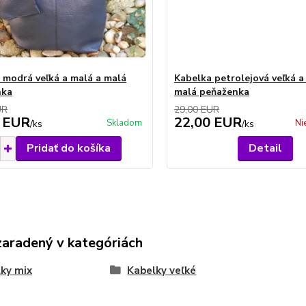
 modrá veľká a malá a malá
Kabelka petrolejová veľká a
nka
malá peňaženka
UR
29,00 EUR
 EUR
22,00 EUR
Skladom
Ni
/
ks
/
ks
Pridať do košíka
Detail
zaradený v kategóriách
ky mix
Kabelky veľké