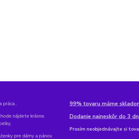
99% tovaru máme sklado
 práca...
Dodanie najneskôr do 3 dní
hode nájdete krásne,
belky,
Pr
osím neobjednávajte si tova
aženky pre dámy a pánov.