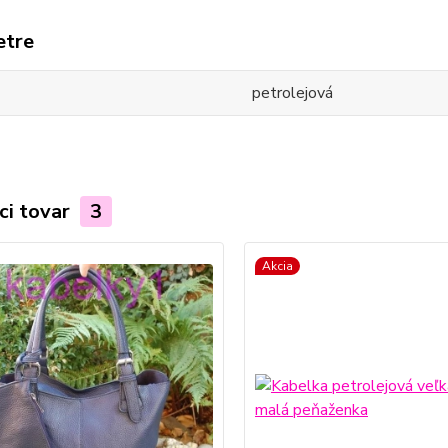
etre
petrolejová
ci tovar
3
Akcia