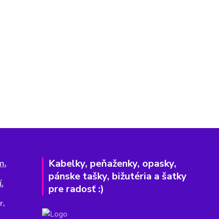
Kabelky, peňaženky, opasky,
m.
pánske tašky, bižutéria a šatky
.
pre radosť :)
r,