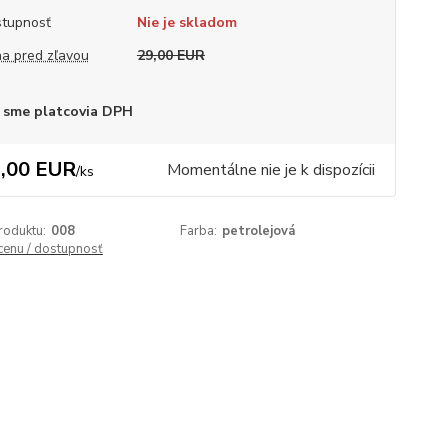
tupnosť
Nie je skladom
a pred zľavou
29,00 EUR
 sme platcovia DPH
,00 EUR
Momentálne nie je k dispozícii
/
ks
roduktu:
008
Farba:
petrolejová
 cenu / dostupnosť