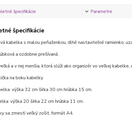
etné špecifikácie
Parametre
tné špecifikácie
vá kabelka s malou peňaženkou, dlhé nastaviteľné ramienko, uzat
rúbková a ozdobne prešívaná.
eľká a v nej menšia, ktorá slúži ako organizér vo veľkej kabelke, 
ička na boku kabelky.
elka: výška 32 cm šírka 30 cm hrúbka 15 cm.
lka: výška 20 šírka 22 cm hrúbka 11 cm.
y sa zmestí veľký zošit, formát A4.