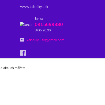
www.kabelky1.sk
Janka
0915699380
8.00-20.00
kabelky1.sk@gmail.com
s a ako ich môžete
Vytvorené na
Eshop-rychlo.sk