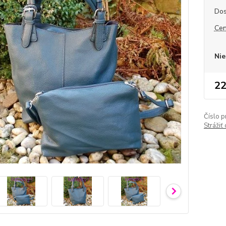
Dos
Cen
Nie
22
Číslo p
Strážiť