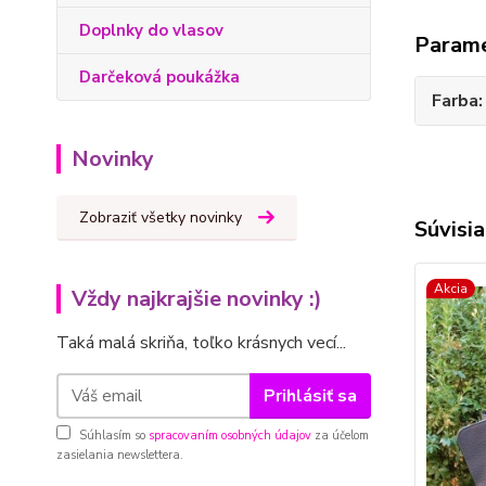
Doplnky do vlasov
Param
Darčeková poukážka
Farba
Novinky
Zobraziť všetky novinky
Súvisia
Akcia
Vždy najkrajšie novinky :)
Taká malá skriňa, toľko krásnych vecí...
Prihlásiť sa
Súhlasím so
spracovaním osobných údajov
za účelom
zasielania newslettera.