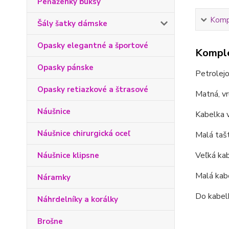
Peňaženky buksy
Kompl
Šály šatky dámske
Opasky elegantné a športové
Komple
Opasky pánske
Petrolejo
Opasky retiazkové a štrasové
Matná, v
Náušnice
Kabelka v
Náušnice chirurgická oceľ
Malá tašt
Veľká kab
Náušnice klipsne
Malá kabe
Náramky
Do kabelk
Náhrdelníky a korálky
Brošne