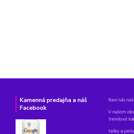
Kamenná predajňa a náš
Baví nás naša
Facebook
V našom obc
trendové ka
tašky a peň