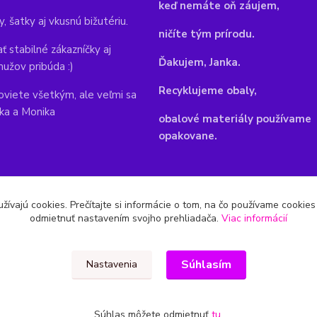
keď nemáte oň záujem,
y, šatky aj vkusnú bižutériu.
ničíte tým prírodu.
ť stabilné zákazníčky aj
Ďakujem, Janka.
mužov pribúda :)
Recyklujeme obaly,
viete všetkým, ale veľmi sa
nka a Monika
obalové materiály používame
opakovane.
žívajú cookies. Prečítajte si informácie o tom, na čo používame cookie
odmietnuť nastavením svojho prehliadača.
Viac informácií
Súhlasím
Nastavenia
Súhlas môžete odmietnuť
tu
.