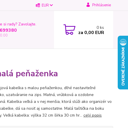
Prihlásenie
EUR
e si rady? Zavolajte.
0
ks
699380
za
0,00 EUR
0.00
malá peňaženka
ejová kabelka s malou peňaženkou, dlhé nastaviteľné
ko, uzatváranie na zips. Matná, vrúbková a ozdobne
aná. Kabelka veľká a v nej menšia, ktorá slúži ako organizér vo
 kabelke, dá sa nosiť aj samostatne. Malá taštička na boku
y. Veľká kabelka: výška 32 cm šírka 30 cm hr...
celý popis