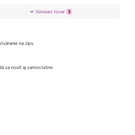
Súvisiaci tovar
3
váranie na zips.
dá sa nosiť aj samostatne.