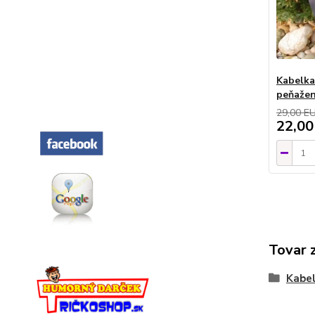
Kabelka
peňaže
29,00 E
22,00
Tovar 
Kabel