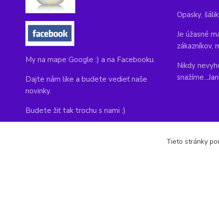
Opasky, šálik
Je úžasné ma
zákazníkov, 
My na mape Google :) a na Facebooku.
Nikdy nevyho
snažíme...Ja
Dajte nám like a budete vedieť naše
novinky.
Budete žiť tak trochu s nami :)
Adresa obchodu, tu nás môžete navštíviť:
Tieto stránky pou
Kláštorná 1, Prievidza 971 01
copyright © 2014-2022 kabelky1.sk