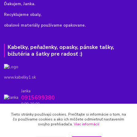
Ďakujem, Janka.
Recyklujeme obaly,
obalové materiály používame opakovane.
Kabelky, peňaženky, opasky, pánske tašky,
bižutéria a šatky pre radosť :)
www.kabelky1.sk
Janka
0915699380
8.00-20.00
Tieto stránky používajú cookies. Prečítajte si informácie o tom, na
kabelky1.sk@gmail.com
čo používame cookies a ako ich môžete odmietnuť nastavením
svojho prehliadača.
Viac informácií