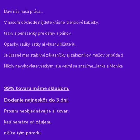
Baví nás naša práca...
V našom obchode nájdete krásne, trendové kabelky,
tašky a peňaženky pre dámy a pánov.
Opasky, šáliky, šatky aj vkusnú bižutériu.
Je úžasné mať stabilné zákazníčky aj zákazníkov, mužov pribúda :)
Nikdy nevyhoviete všetkým, ale veľmi sa snažíme...Janka a Monika
99% tovaru máme skladom.
Dodanie najneskôr do 3 dní.
Pr
osím neobjednávajte si tovar,
keď nemáte oň záujem,
ničíte tým prírodu.