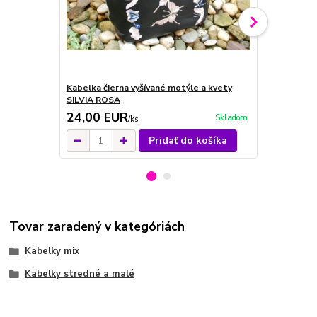
Kabelka čierna vyšívané motýle a kvety
Kabelka biel
SILVIA ROSA
SILVIA ROS
24,00 EUR
24,00 E
Skladom
/
ks
Pridať do košíka
Tovar zaradený v kategóriách
Kabelky mix
Kabelky stredné a malé