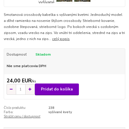
Smotanová crossbody kabelka s vyšívanými kvetmi. Jednoduchý model
a dlhé ramienko na nosenie štýlom crossbody. Strieborné kovanie,
ozdobne štepovaná, strieborné logo. Po bokoch vrecká s ozdobným
zipsom, vzadu vrecko na zips. Vo vnútri tri oddelenia, stredné na zips a tri
vrecká, jedno z nich na zips...
celý popis
Dostupnosť
Skladom
Nie sme platcovia DPH
24,00 EUR
/
ks
Pridať do košíka
Číslo produktu:
238
Farba:
vyšívané kvety
Strážiť cenu / dostupnosť