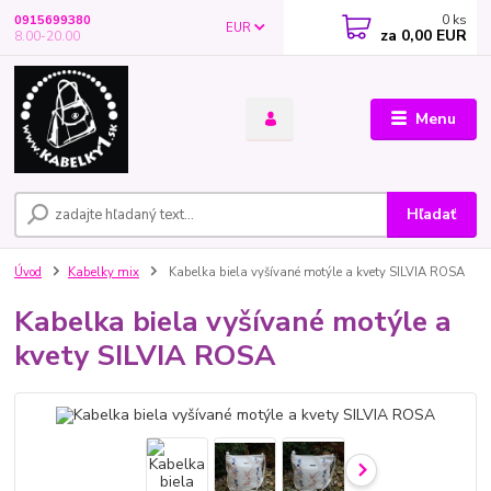
0
ks
0915699380
EUR
za
0,00 EUR
8.00-20.00
Menu
Hľadať
Úvod
Kabelky mix
Kabelka biela vyšívané motýle a kvety SILVIA ROSA
Kabelka biela vyšívané motýle a
kvety SILVIA ROSA