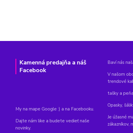
Kamenná predajňa a náš
Baví nás naša
Facebook
V našom obc
trendové ka
tašky a peň
Opasky, šálik
My na mape Google :) a na Facebooku.
Je úžasné ma
Dajte nám like a budete vedieť naše
zákazníkov, 
novinky.