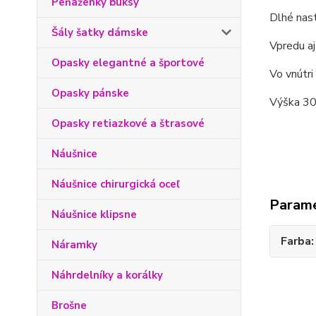
Peňaženky buksy
Dlhé nas
Šály šatky dámske
Vpredu aj
Opasky elegantné a športové
Vo vnútri
Opasky pánske
Výška 30 
Opasky retiazkové a štrasové
Náušnice
Náušnice chirurgická oceľ
Param
Náušnice klipsne
Farba
Náramky
Náhrdelníky a korálky
Brošne