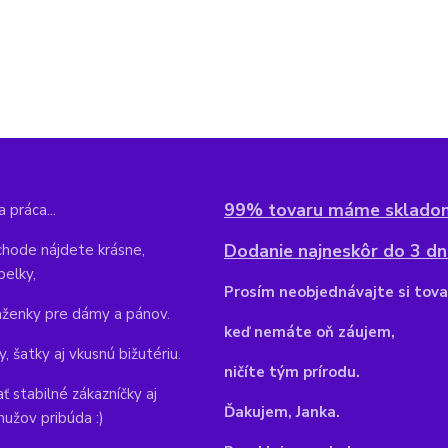
99% tovaru máme sklado
 práca...
Dodanie najneskôr do 3 dní
hode nájdete krásne,
belky,
Pr
osím neobjednávajte si tova
aženky pre dámy a pánov.
keď nemáte oň záujem,
y, šatky aj vkusnú bižutériu.
ničíte tým prírodu.
ť stabilné zákazníčky aj
Ďakujem, Janka.
mužov pribúda :)