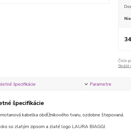
Dos
Nie
34
Číslo p
Strážiť
etné špecifikácie
Parametre
tné špecifikácie
smotanová kabelka obdĺžnikového tvaru, ozdobne štepovaná.
ecko so zlatým zipsom a zlaté logo LAURA BIAGGI.