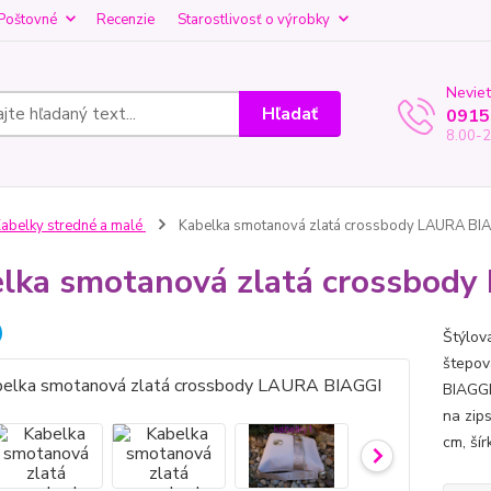
Poštovné
Recenzie
Starostlivosť o výrobky
Neviet
Hľadať
0915
8.00-2
abelky stredné a malé
Kabelka smotanová zlatá crossbody LAURA BI
lka smotanová zlatá crossbod
Štýlov
štepov
BIAGGI
na zip
cm, ší