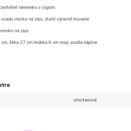
taviteľné ramienko s logom.
 vzadu vrecko na zips, zlaté výrazné kovanie.
 vrecko na zips.
cm, šírka 27 cm hrúbka 6 cm resp. podľa náplne.
etre
smotanová