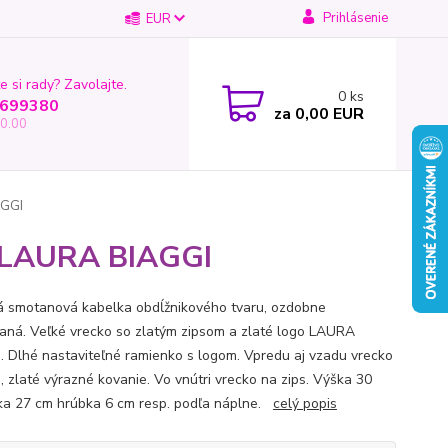
Prihlásenie
EUR
e si rady? Zavolajte.
0
ks
699380
za
0,00 EUR
0.00
AGGI
y LAURA BIAGGI
á smotanová kabelka obdĺžnikového tvaru, ozdobne
aná. Veľké vrecko so zlatým zipsom a zlaté logo LAURA
. Dlhé nastaviteľné ramienko s logom. Vpredu aj vzadu vrecko
s, zlaté výrazné kovanie. Vo vnútri vrecko na zips. Výška 30
rka 27 cm hrúbka 6 cm resp. podľa náplne.
celý popis