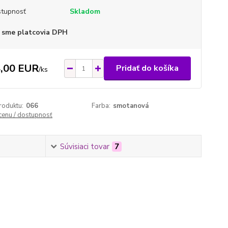
tupnosť
Skladom
 sme platcovia DPH
,00 EUR
Pridať do košíka
/
ks
roduktu:
066
Farba:
smotanová
 cenu / dostupnosť
Súvisiaci tovar
7