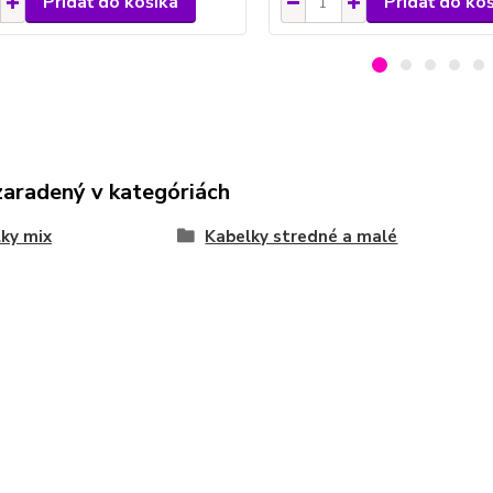
Pridať do košíka
Pridať do ko
zaradený v kategóriách
ky mix
Kabelky stredné a malé