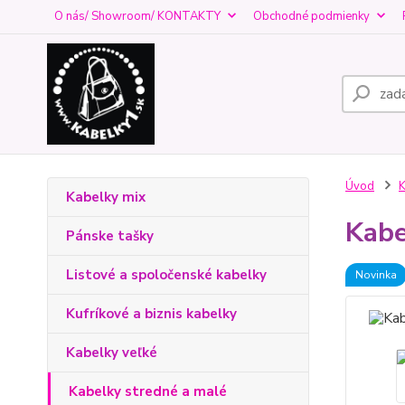
O nás/ Showroom/ KONTAKTY
Obchodné podmienky
Úvod
K
Kabelky mix
Kabe
Pánske tašky
Listové a spoločenské kabelky
Novinka
Kufríkové a biznis kabelky
Kabelky veľké
Kabelky stredné a malé