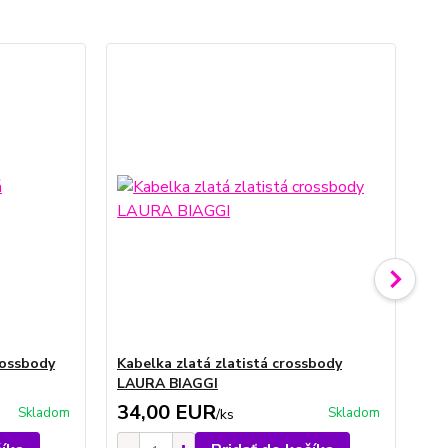
No
rossbody
Kabelka zlatá zlatistá crossbody
Ka
LAURA BIAGGI
LA
34,00 EUR
3
Skladom
Skladom
/
ks