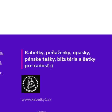
Kabelky, peňaženky, opasky,
m.
pánske tašky, bižutéria a šatky
.
pre radosť :)
r,
www.kabelky1.sk