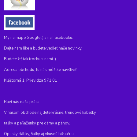
My na mape Google :) a na Facebooku.
Dajte nám like a budete vedieť naše novinky.
Budete žiť tak trochu s nami :)
Adresa obchodu, tu nás môžete navštíviť:
Kláštorná 1, Prievidza 971 01
Baví nás naša práca...
V našom obchode nájdete krásne, trendové kabelky,
tašky a peňaženky pre dámy a pánov.
Opasky, šáliky, šatky aj vkusnú bižutériu.