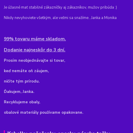
Je úžasné mať stabilné zákazníčky aj zákazníkov, mužov pribúda :)
Nikdy nevyhoviete všetkým, ale veľmi sa snažíme...Janka a Monika
99% tovaru máme skladom.
Dodanie najneskôr do 3 dní.
Pr
osím neobjednávajte si tovar,
keď nemáte oň záujem,
ničíte tým prírodu.
Ďakujem, Janka.
Recyklujeme obaly,
obalové materiály používame opakovane.