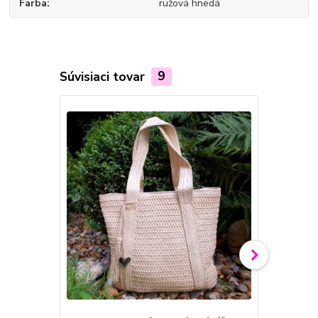
Farba
ružová hnedá
Súvisiaci tovar
9