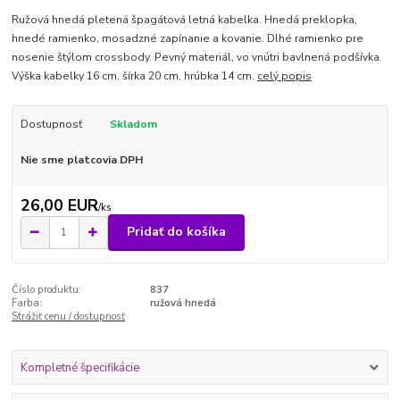
Ružová hnedá pletená špagátová letná kabelka. Hnedá preklopka,
hnedé ramienko, mosadzné zapínanie a kovanie. Dlhé ramienko pre
nosenie štýlom crossbody. Pevný materiál, vo vnútri bavlnená podšívka.
Výška kabelky 16 cm, šírka 20 cm, hrúbka 14 cm.
celý popis
Dostupnosť
Skladom
Nie sme platcovia DPH
26,00 EUR
/
ks
Pridať do košíka
Číslo produktu:
837
Farba:
ružová hnedá
Strážiť cenu / dostupnosť
Kompletné špecifikácie