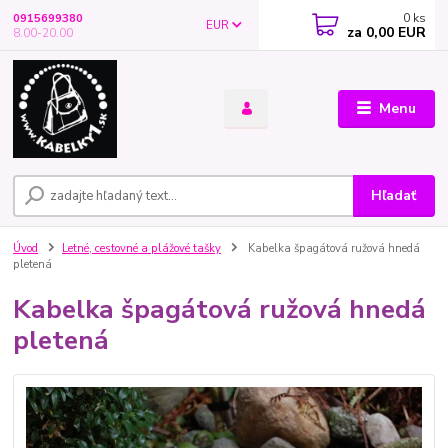
0
ks
0915699380
EUR
za
0,00 EUR
8.00-20.00
Menu
Hľadať
Úvod
Letné, cestovné a plážové tašky
Kabelka špagátová ružová hnedá
pletená
Kabelka špagátová ružová hnedá
pletená