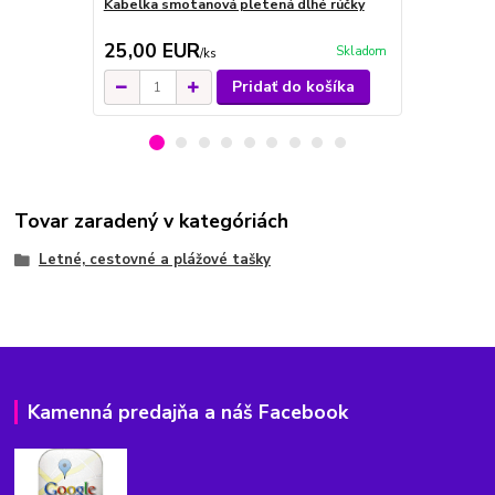
Kabelka smotanová pletená dlhé rúčky
Kabelka kré
25,00 EUR
26,00 E
Skladom
/
ks
Pridať do košíka
Tovar zaradený v kategóriách
Letné, cestovné a plážové tašky
Kamenná predajňa a náš Facebook