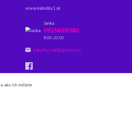
www.kabelky1.sk
Janka
0915699380
8.00-20.00
kabelky1.sk@gmail.com
s a ako ich môžete
Vytvorené na
Eshop-rychlo.sk