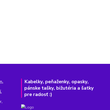
Kabelky, peňaženky, opasky,
m.
pánske tašky, bižutéria a šatky
.
pre radosť :)
r,