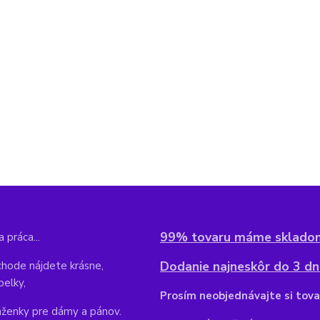
99% tovaru máme sklado
 práca...
Dodanie najneskôr do 3 dní
hode nájdete krásne,
belky,
Pr
osím neobjednávajte si tova
aženky pre dámy a pánov.