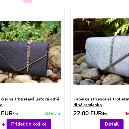
čierna trblietavá listová dlhé
Kabelka strieborná trblieta
ko
dlhé ramienko
 EUR
22,00 EUR
Skladom
Ni
/
ks
/
ks
Pridať do košíka
Detail