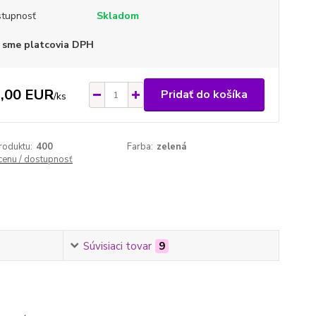
tupnosť
Skladom
 sme platcovia DPH
,00 EUR
Pridať do košíka
/
ks
roduktu:
400
Farba:
zelená
 cenu / dostupnosť
Súvisiaci tovar
9