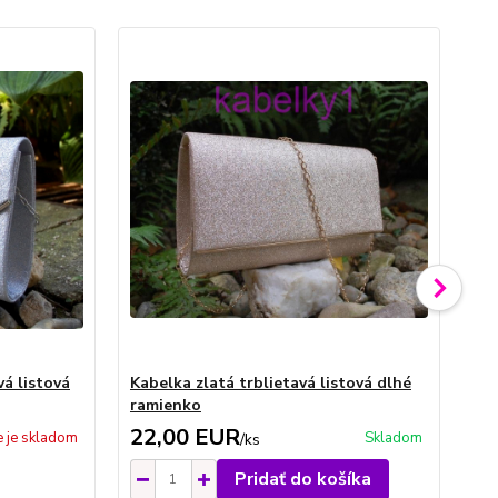
vá listová
Kabelka zlatá trblietavá listová dlhé
Kab
ramienko
dl
22,00 EUR
2
e je skladom
Skladom
/
ks
Pridať do košíka