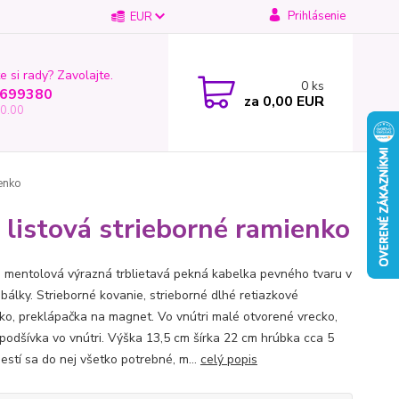
Prihlásenie
EUR
e si rady? Zavolajte.
0
ks
699380
za
0,00 EUR
0.00
enko
 listová strieborné ramienko
 mentolová výrazná trblietavá pekná kabelka pevného tvaru v
obálky. Strieborné kovanie, strieborné dlhé retiazkové
ko, preklápačka na magnet. Vo vnútri malé otvorené vrecko,
podšívka vo vnútri. Výška 13,5 cm šírka 22 cm hrúbka cca 5
estí sa do nej všetko potrebné, m...
celý popis