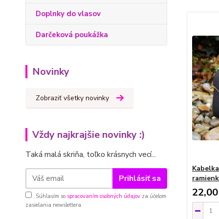
Doplnky do vlasov
Darčeková poukážka
Novinky
Zobraziť všetky novinky
Vždy najkrajšie novinky :)
Taká malá skriňa, toľko krásnych vecí...
Kabelka 
Prihlásiť sa
ramien
22,00
Súhlasím so
spracovaním osobných údajov
za účelom
zasielania newslettera.