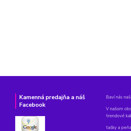
Kamenná predajňa a náš
Baví nás naša
Facebook
V našom obc
trendové ka
tašky a peň