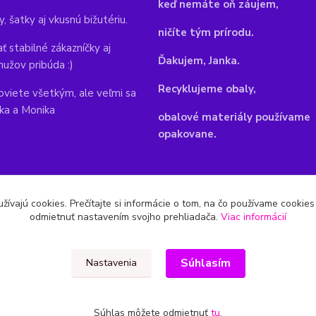
keď nemáte oň záujem,
y, šatky aj vkusnú bižutériu.
ničíte tým prírodu.
ť stabilné zákazníčky aj
Ďakujem, Janka.
mužov pribúda :)
Recyklujeme obaly,
viete všetkým, ale veľmi sa
nka a Monika
obalové materiály používame
opakovane.
žívajú cookies. Prečítajte si informácie o tom, na čo používame cookie
odmietnuť nastavením svojho prehliadača.
Viac informácií
Súhlasím
Nastavenia
Súhlas môžete odmietnuť
tu
.