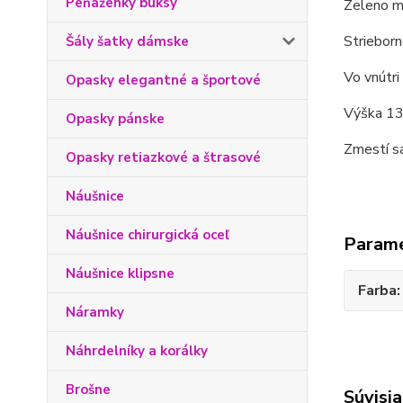
Peňaženky buksy
Zeleno me
Strieborn
Šály šatky dámske
Vo vnútri
Opasky elegantné a športové
Výška 13,
Opasky pánske
Zmestí sa
Opasky retiazkové a štrasové
Náušnice
Náušnice chirurgická oceľ
Param
Náušnice klipsne
Farba
Náramky
Náhrdelníky a korálky
Brošne
Súvisia