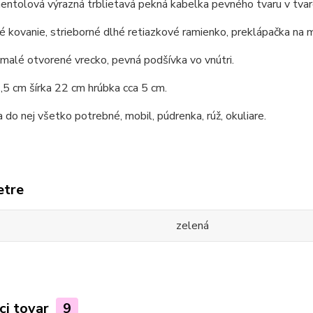
ntolová výrazná trblietavá pekná kabelka pevného tvaru v tvar
é kovanie, strieborné dlhé retiazkové ramienko, preklápačka na 
 malé otvorené vrecko, pevná podšívka vo vnútri.
5 cm šírka 22 cm hrúbka cca 5 cm.
 do nej všetko potrebné, mobil, púdrenka, rúž, okuliare.
etre
zelená
ci tovar
9