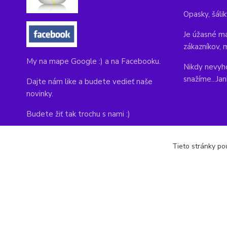
Opasky, šálik
Je úžasné ma
zákazníkov, 
My na mape Google :) a na Facebooku.
Nikdy nevyho
snažíme...Ja
Dajte nám like a budete vedieť naše
novinky.
Budete žiť tak trochu s nami :)
Adresa obchodu, tu nás môžete navštíviť:
Tieto stránky pou
Kláštorná 1, Prievidza 971 01
copyright © 2014-2022 kabelky1.sk