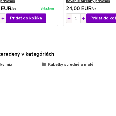
 prívesok
kovanie farebný prívesok
 EUR
24,00 EUR
Skladom
/
ks
/
ks
Pridať do košíka
Pridať do ko
zaradený v kategóriách
ky mix
Kabelky stredné a malé