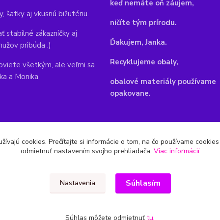
keď nemáte oň záujem,
y, šatky aj vkusnú bižutériu.
ničíte tým prírodu.
ť stabilné zákazníčky aj
Ďakujem, Janka.
mužov pribúda :)
Recyklujeme obaly,
viete všetkým, ale veľmi sa
nka a Monika
obalové materiály používame
opakovane.
žívajú cookies. Prečítajte si informácie o tom, na čo používame cookie
odmietnuť nastavením svojho prehliadača.
Viac informácií
Súhlasím
Nastavenia
Súhlas môžete odmietnuť
tu
.