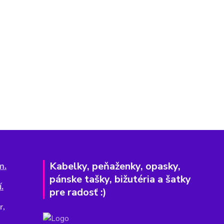
Kabelky, peňaženky, opasky,
m.
pánske tašky, bižutéria a šatky
.
pre radosť :)
r,