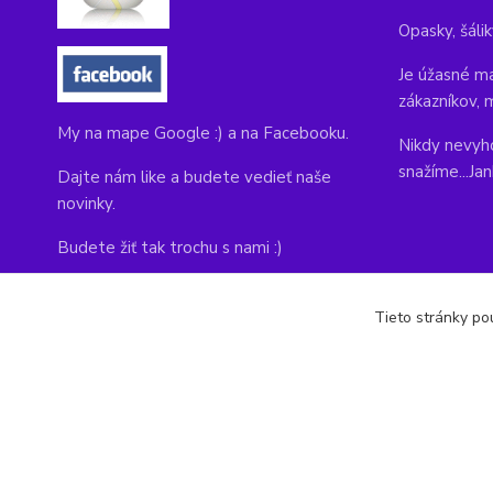
Opasky, šálik
Je úžasné ma
zákazníkov, 
My na mape Google :) a na Facebooku.
Nikdy nevyho
snažíme...Ja
Dajte nám like a budete vedieť naše
novinky.
Budete žiť tak trochu s nami :)
Adresa obchodu, tu nás môžete navštíviť:
Tieto stránky pou
Kláštorná 1, Prievidza 971 01
copyright © 2014-2022 kabelky1.sk