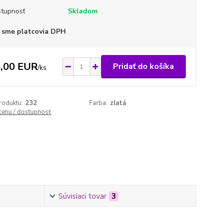
tupnosť
Skladom
 sme platcovia DPH
,00 EUR
Pridať do košíka
/
ks
roduktu:
232
Farba:
zlatá
 cenu / dostupnosť
Súvisiaci tovar
3