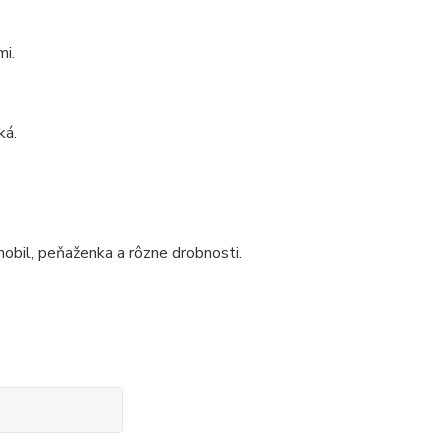
mi.
ká.
mobil, peňaženka a rôzne drobnosti.