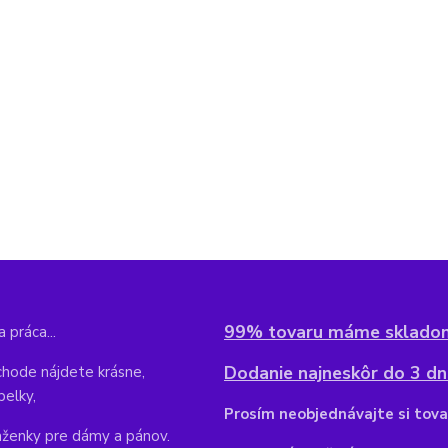
99% tovaru máme sklado
 práca...
Dodanie najneskôr do 3 dní
hode nájdete krásne,
belky,
Pr
osím neobjednávajte si tova
aženky pre dámy a pánov.