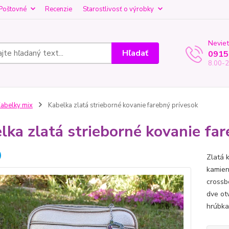
Poštovné
Recenzie
Starostlivosť o výrobky
Neviet
Hľadať
0915
8.00-2
abelky mix
Kabelka zlatá strieborné kovanie farebný prívesok
lka zlatá strieborné kovanie fa
Zlatá 
kamien
crossb
dve ot
hrúbka