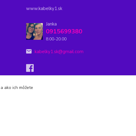
www.kabelky1.sk
Janka
0915699380
8.00-20.00
kabelky1.sk@gmail.com
s a ako ich môžete
Vytvorené na
Eshop-rychlo.sk