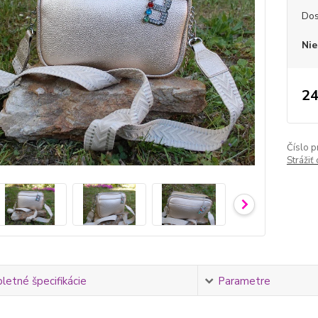
Dos
Nie
24
Číslo p
Strážiť
etné špecifikácie
Parametre