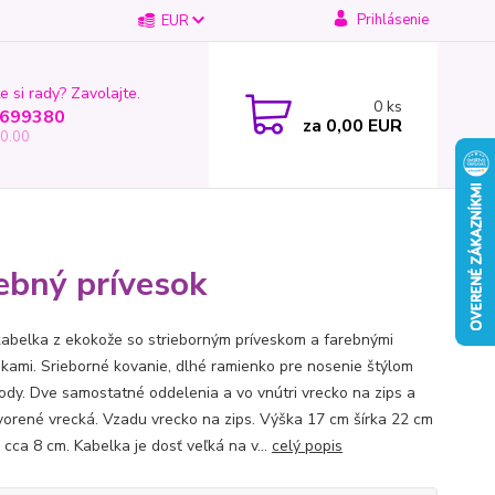
Prihlásenie
EUR
e si rady? Zavolajte.
0
ks
699380
za
0,00 EUR
0.00
rebný prívesok
kabelka z ekokože so strieborným príveskom a farebnými
kami. Srieborné kovanie, dlhé ramienko pre nosenie štýlom
ody. Dve samostatné oddelenia a vo vnútri vrecko na zips a
vorené vrecká. Vzadu vrecko na zips. Výška 17 cm šírka 22 cm
 cca 8 cm. Kabelka je dosť veľká na v...
celý popis