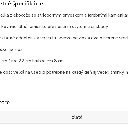
tné špecifikácie
belka z ekokože so strieborným príveskom a farebnými kamienka
 kovanie, dlhé ramienko pre nosenie štýlom crossbody.
tatné oddelenia a vo vnútri vrecko na zips a dve otvorené vrec
cko na zips.
cm šírka 22 cm hrúbka cca 8 cm.
e dosť veľká na všetko potrebné na každý deň aj večer, šminky, 
etre
zlatá