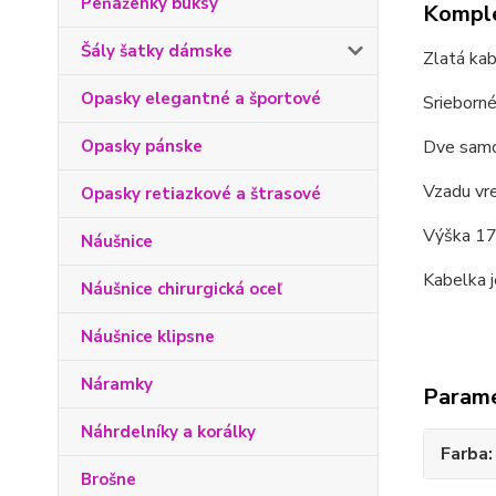
Peňaženky buksy
Komple
Šály šatky dámske
Zlatá ka
Opasky elegantné a športové
Srieborné
Opasky pánske
Dve samos
Vzadu vre
Opasky retiazkové a štrasové
Výška 17 
Náušnice
Kabelka j
Náušnice chirurgická oceľ
Náušnice klipsne
Náramky
Param
Náhrdelníky a korálky
Farba
Brošne