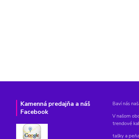
Kamenná predajňa a náš
Baví nás naša
Facebook
V našom obc
trendové ka
tašky a peň