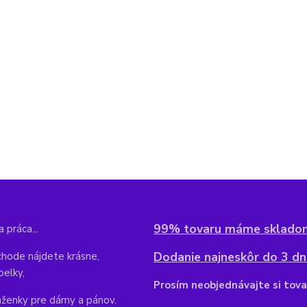
99% tovaru máme sklado
 práca...
Dodanie najneskôr do 3 dní
hode nájdete krásne,
belky,
Pr
osím neobjednávajte si tova
aženky pre dámy a pánov.