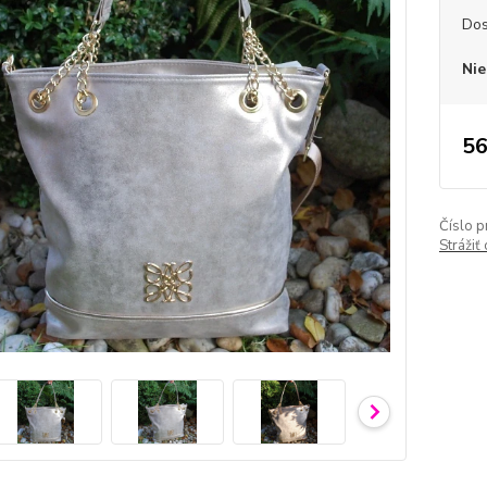
Dos
Nie
56
Číslo p
Strážiť