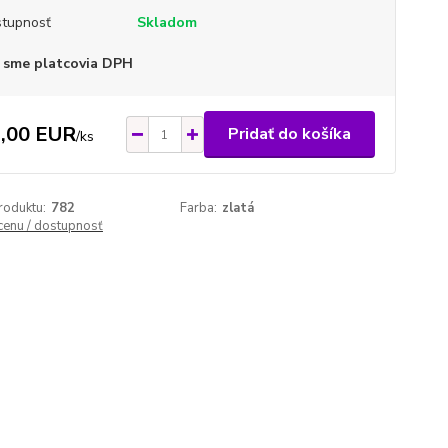
tupnosť
Skladom
 sme platcovia DPH
,00 EUR
Pridať do košíka
/
ks
roduktu:
782
Farba:
zlatá
 cenu / dostupnosť