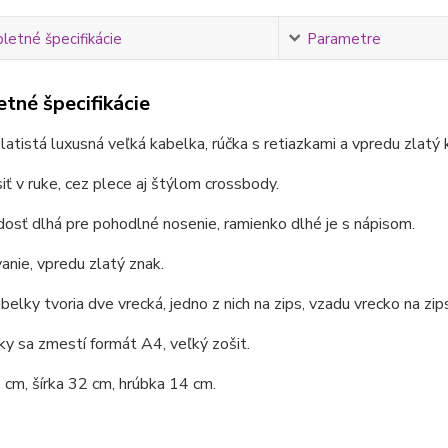
etné špecifikácie
Parametre
tné špecifikácie
latistá luxusná veľká kabelka, rúčka s retiazkami a vpredu zlatý 
iť v ruke, cez plece aj štýlom crossbody.
dosť dlhá pre pohodlné nosenie, ramienko dlhé je s nápisom.
anie, vpredu zlatý znak.
belky tvoria dve vrecká, jedno z nich na zips, vzadu vrecko na zip
y sa zmestí formát A4, veľký zošit.
cm, šírka 32 cm, hrúbka 14 cm.