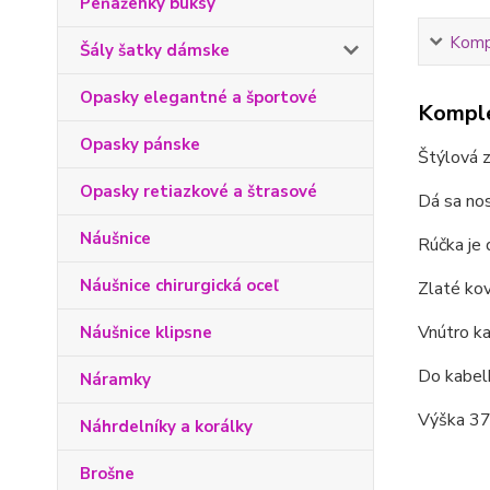
Peňaženky buksy
Kompl
Šály šatky dámske
Opasky elegantné a športové
Komple
Opasky pánske
Štýlová z
Opasky retiazkové a štrasové
Dá sa nos
Náušnice
Rúčka je 
Náušnice chirurgická oceľ
Zlaté kov
Vnútro ka
Náušnice klipsne
Do kabelk
Náramky
Výška 37 
Náhrdelníky a korálky
Brošne