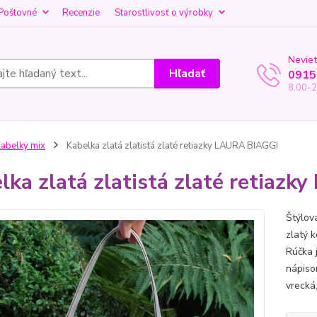
Poštovné
Recenzie
Starostlivosť o výrobky
Neviet
Hľadať
0915
8.00-2
abelky mix
Kabelka zlatá zlatistá zlaté retiazky LAURA BIAGGI
lka zlatá zlatistá zlaté retiaz
Štýlov
zlatý k
Rúčka 
nápiso
vrecká,