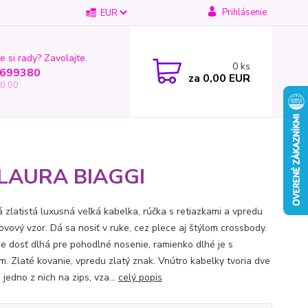
Prihlásenie
EUR
e si rady? Zavolajte.
0
ks
699380
za
0,00 EUR
0.00
ky LAURA BIAGGI
á zlatistá luxusná veľká kabelka, rúčka s retiazkami a vpredu
ovový vzor. Dá sa nosiť v ruke, cez plece aj štýlom crossbody.
je dosť dlhá pre pohodlné nosenie, ramienko dlhé je s
m. Zlaté kovanie, vpredu zlatý znak. Vnútro kabelky tvoria dve
 jedno z nich na zips, vza...
celý popis