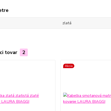
etre
zlatá
ci tovar
2
Akcia