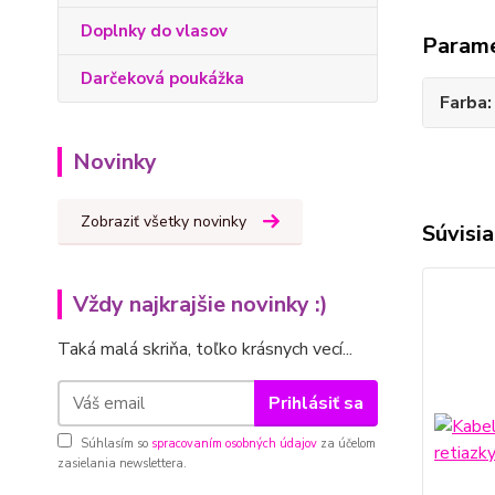
Doplnky do vlasov
Param
Darčeková poukážka
Farba
Novinky
Zobraziť všetky novinky
Súvisia
Vždy najkrajšie novinky :)
Taká malá skriňa, toľko krásnych vecí...
Prihlásiť sa
Súhlasím so
spracovaním osobných údajov
za účelom
zasielania newslettera.