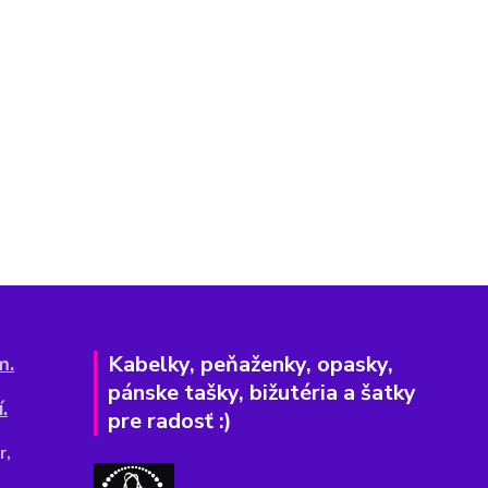
Kabelky, peňaženky, opasky,
m.
pánske tašky, bižutéria a šatky
.
pre radosť :)
r,