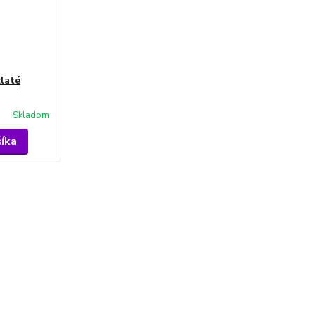
laté
Skladom
šíka