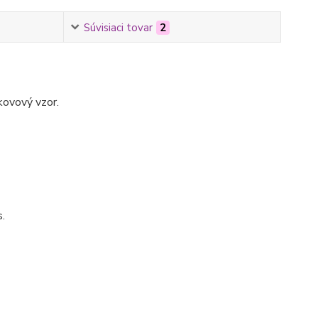
Súvisiaci tovar
2
kovový vzor.
s.