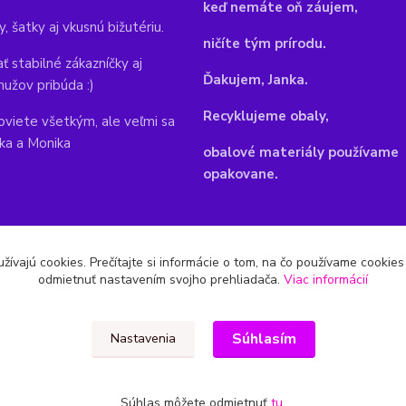
keď nemáte oň záujem,
y, šatky aj vkusnú bižutériu.
ničíte tým prírodu.
ť stabilné zákazníčky aj
Ďakujem, Janka.
mužov pribúda :)
Recyklujeme obaly,
viete všetkým, ale veľmi sa
nka a Monika
obalové materiály používame
opakovane.
žívajú cookies. Prečítajte si informácie o tom, na čo používame cookie
odmietnuť nastavením svojho prehliadača.
Viac informácií
Súhlasím
Nastavenia
Súhlas môžete odmietnuť
tu
.