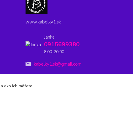
www.kabelky1.sk
Janka
0915699380
8.00-20.00
kabelky1.sk@gmail.com
s a ako ich môžete
Vytvorené na
Eshop-rychlo.sk