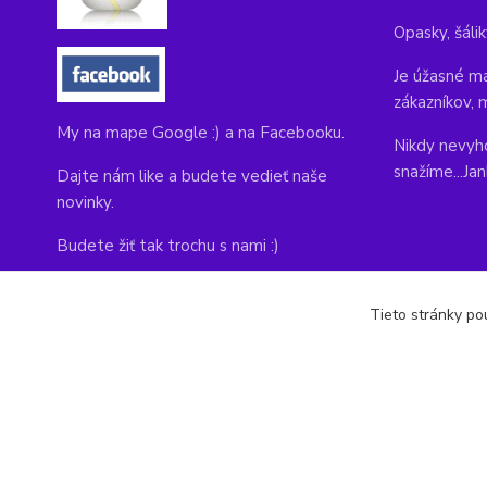
Opasky, šálik
Je úžasné ma
zákazníkov, 
My na mape Google :) a na Facebooku.
Nikdy nevyho
snažíme...Ja
Dajte nám like a budete vedieť naše
novinky.
Budete žiť tak trochu s nami :)
Adresa obchodu, tu nás môžete navštíviť:
Tieto stránky pou
Kláštorná 1, Prievidza 971 01
copyright © 2014-2022 kabelky1.sk