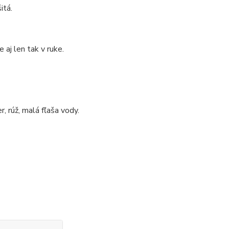
itá.
 aj len tak v ruke.
, rúž, malá fľaša vody.