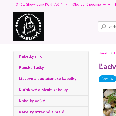
O nás/ Showroom/ KONTAKTY
Obchodné podmienky
Úvod
Ľ
Kabelky mix
Ľadv
Pánske tašky
Listové a spoločenské kabelky
Novinka
Kufríkové a biznis kabelky
Kabelky veľké
Kabelky stredné a malé