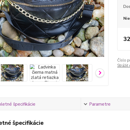
Dos
Nie
32
Číslo p
Strážiť
etné špecifikácie
Parametre
tné špecifikácie