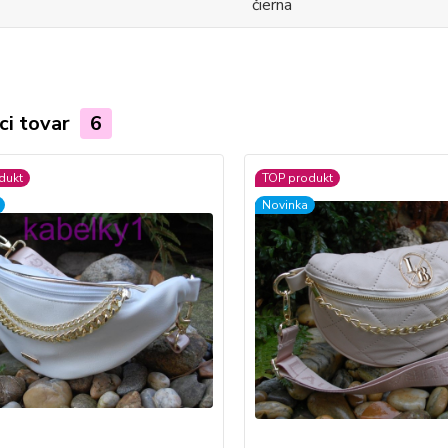
čierna
ci tovar
6
dukt
TOP produkt
Novinka