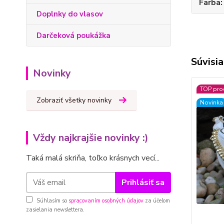
Farba
Doplnky do vlasov
Darčeková poukážka
Súvisia
Novinky
TOP pro
Zobraziť všetky novinky
Novinka
Vždy najkrajšie novinky :)
Taká malá skriňa, toľko krásnych vecí...
Prihlásiť sa
Súhlasím so
spracovaním osobných údajov
za účelom
zasielania newslettera.