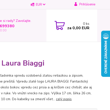
Prihlásenie
EUR
e si rady? Zavolajte.
0
ks
699380
za
0,00 EUR
0.00
 Laura Biaggi
 ľadvinka vpredu ozdobená zlatou retiazkou a zipsom,
e prešitá. Vpredu zlaté logo LAURA BIAGGI. Fantastický
okolo bokov, vpredu cez prsia a aj krížom cez chrbát, ale aj
 v ruke. Vo vnútri vrecko na zips. Výška 17 cm, šírka 26 cm,
 10 cm. Do kabelky sa zmestí všet...
celý popis