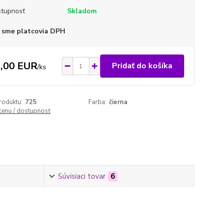
tupnosť
Skladom
 sme platcovia DPH
,00 EUR
Pridať do košíka
/
ks
roduktu:
725
Farba:
čierna
 cenu / dostupnosť
Súvisiaci tovar
6