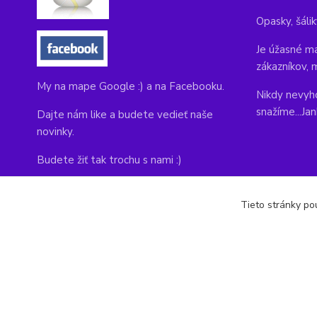
Opasky, šálik
Je úžasné ma
zákazníkov, 
My na mape Google :) a na Facebooku.
Nikdy nevyho
snažíme...Ja
Dajte nám like a budete vedieť naše
novinky.
Budete žiť tak trochu s nami :)
Adresa obchodu, tu nás môžete navštíviť:
Tieto stránky pou
Kláštorná 1, Prievidza 971 01
copyright © 2014-2022 kabelky1.sk