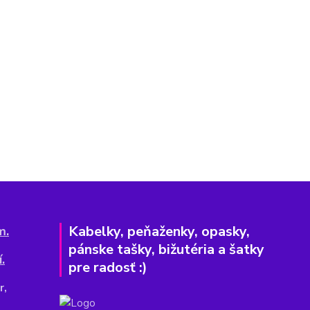
Kabelky, peňaženky, opasky,
m.
pánske tašky, bižutéria a šatky
.
pre radosť :)
r,