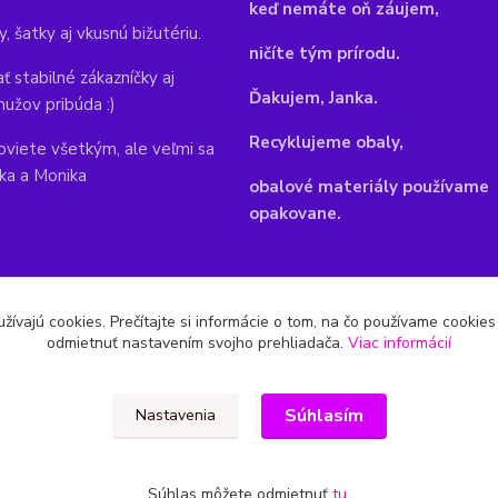
keď nemáte oň záujem,
y, šatky aj vkusnú bižutériu.
ničíte tým prírodu.
ť stabilné zákazníčky aj
Ďakujem, Janka.
mužov pribúda :)
Recyklujeme obaly,
viete všetkým, ale veľmi sa
nka a Monika
obalové materiály používame
opakovane.
žívajú cookies. Prečítajte si informácie o tom, na čo používame cookie
odmietnuť nastavením svojho prehliadača.
Viac informácií
Súhlasím
Nastavenia
Súhlas môžete odmietnuť
tu
.