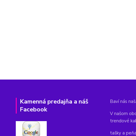
Kamenná predajňa a náš
Baví nás naša
Facebook
V našom obc
trendové ka
tašky a peň