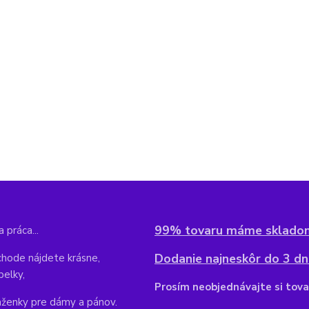
99% tovaru máme sklado
 práca...
Dodanie najneskôr do 3 dní
hode nájdete krásne,
belky,
Pr
osím neobjednávajte si tova
aženky pre dámy a pánov.