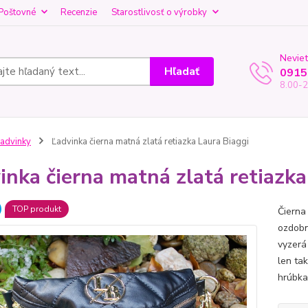
Poštovné
Recenzie
Starostlivosť o výrobky
Neviet
Hľadať
0915
8.00-2
advinky
Ľadvinka čierna matná zlatá retiazka Laura Biaggi
inka čierna matná zlatá retiazka
TOP produkt
Čierna
ozdobn
vyzerá 
len tak
hrúbka