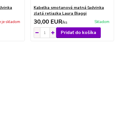
dvinka
Kabelka smotanová matná ľadvinka
Ka
zlatá retiazka Laura Biaggi
ret
30,00 EUR
3
e je skladom
Skladom
/
ks
Pridať do košíka