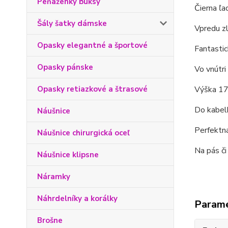
Peňaženky buksy
Čierna ľa
Šály šatky dámske
Vpredu z
Opasky elegantné a športové
Fantastic
Opasky pánske
Vo vnútri
Opasky retiazkové a štrasové
Výška 17 
Do kabelk
Náušnice
Perfektná
Náušnice chirurgická oceľ
Na pás č
Náušnice klipsne
Náramky
Náhrdelníky a korálky
Param
Brošne