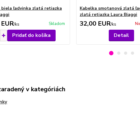
biela ľadvinka zlatá retiazka
Kabelka smotanová zlatá ľa
iaggi
zlatá retiazka Laura Biaggi
 EUR
32,00 EUR
Skladom
Ni
/
ks
/
ks
Pridať do košíka
Detail
zaradený v kategóriách
nky