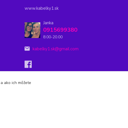
www.kabelky1.sk
Janka
0915699380
8.00-20.00
kabelky1.sk@gmail.com
s a ako ich môžete
Vytvorené na
Eshop-rychlo.sk