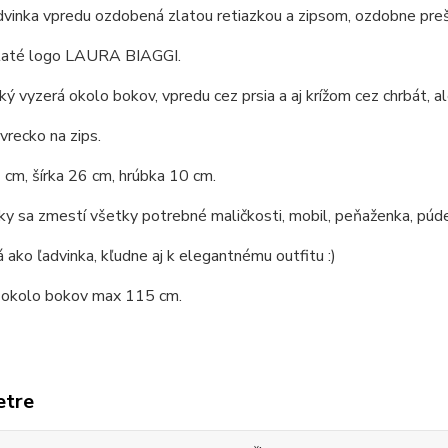
dvinka vpredu ozdobená zlatou retiazkou a zipsom, ozdobne preš
laté logo LAURA BIAGGI.
ký vyzerá okolo bokov, vpredu cez prsia a aj krížom cez chrbát, ale
 vrecko na zips.
cm, šírka 26 cm, hrúbka 10 cm.
y sa zmestí všetky potrebné maličkosti, mobil, peňaženka, púder
 ako ľadvinka, kľudne aj k elegantnému outfitu :)
i okolo bokov max 115 cm.
etre