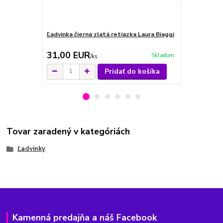
Ľadvinka čierna zlatá retiazka Laura Biaggi
Ľadvinka bie
31,00 EUR
31,00 E
Skladom
/
ks
Pridať do košíka
Tovar zaradený v kategóriách
Ľadvinky
Kamenná predajňa a náš Facebook