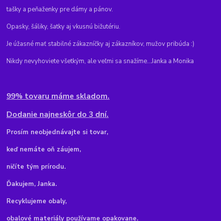
tašky a peňaženky pre dámy a pánov.
Opasky, šáliky, šatky aj vkusnú bižutériu.
Je úžasné mať stabilné zákazníčky aj zákazníkov, mužov pribúda :)
Nikdy nevyhoviete všetkým, ale veľmi sa snažíme...Janka a Monika
99% tovaru máme skladom.
Dodanie najneskôr do 3 dní.
Pr
osím neobjednávajte si tovar,
keď nemáte oň záujem,
ničíte tým prírodu.
Ďakujem, Janka.
Recyklujeme obaly,
obalové materiály používame opakovane.