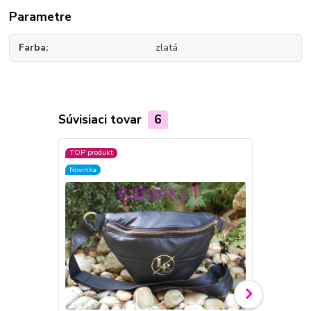
Parametre
Farba
zlatá
Súvisiaci tovar
6
TOP produkt
TOP produkt
Novinka
Novinka