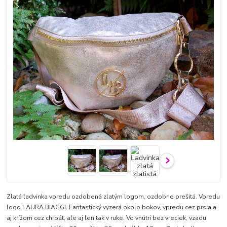
Zlatá ľadvinka vpredu ozdobená zlatým logom, ozdobne prešitá. Vpredu
logo LAURA BIAGGI. Fantastický vyzerá okolo bokov, vpredu cez prsia a
aj krížom cez chrbát, ale aj len tak v ruke. Vo vnútri bez vreciek, vzadu