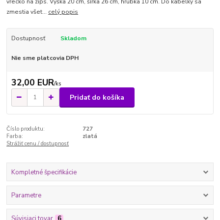
vrecko na zips. Výška 20 cm, šírka 26 cm, hrúbka 10 cm. Do kabelky sa
zmestia všet...
celý popis
Dostupnosť
Skladom
Nie sme platcovia DPH
32,00 EUR
/
ks
Pridať do košíka
Číslo produktu:
727
Farba:
zlatá
Strážiť cenu / dostupnosť
Kompletné špecifikácie
Parametre
Súvisiaci tovar
6