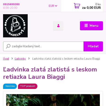
0
ks
0915699380
EUR
za
0,00 EUR
8.00-20.00
Menu
Hľadať
Úvod
Ľadvinky
Ľadvinka zlatá zlatistá s leskom retiazka Laura Biaggi
Ľadvinka zlatá zlatistá s leskom
retiazka Laura Biaggi
Novinka
TOP produkt