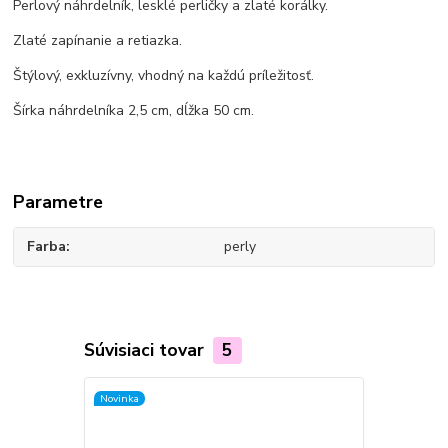
Perlový náhrdelník, lesklé perličky a zlaté korálky.
Zlaté zapínanie a retiazka.
Štýlový, exkluzívny, vhodný na každú príležitosť.
Šírka náhrdelníka 2,5 cm, dĺžka 50 cm.
Parametre
Farba
perly
Súvisiaci tovar
5
Novinka
Novinka