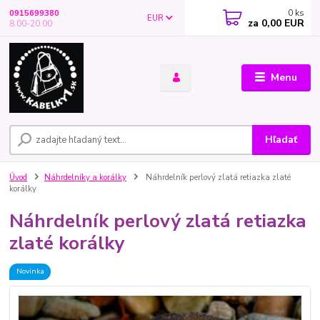
0
ks
0915699380
EUR
za
0,00 EUR
8.00-20.00
Menu
Hľadať
Úvod
Náhrdelníky a korálky
Náhrdelník perlový zlatá retiazka zlaté
korálky
Náhrdelník perlový zlatá retiazka
zlaté korálky
Novinka