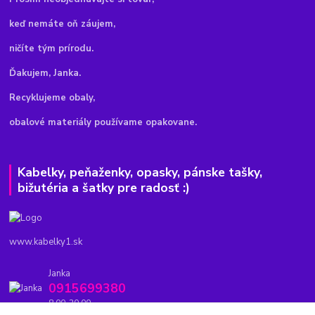
keď nemáte oň záujem,
ničíte tým prírodu.
Ďakujem, Janka.
Recyklujeme obaly,
obalové materiály používame opakovane.
Kabelky, peňaženky, opasky, pánske tašky,
bižutéria a šatky pre radosť :)
www.kabelky1.sk
Janka
0915699380
8.00-20.00