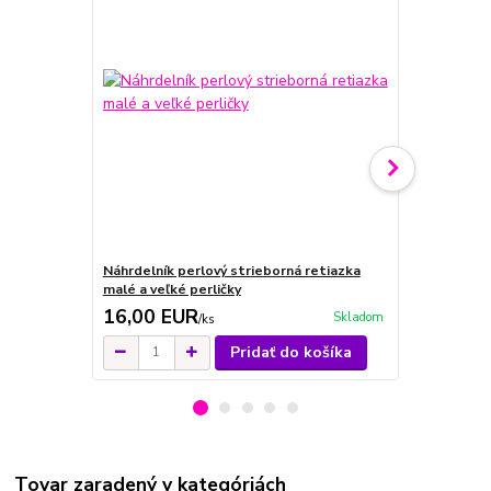
Náhrdelník perlový strieborná retiazka
Náhrdelník 
malé a veľké perličky
retiazka mal
16,00 EUR
14,00 E
Skladom
/
ks
Pridať do košíka
Tovar zaradený v kategóriách