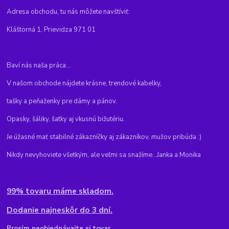
Adresa obchodu, tu nás môžete navštíviť:
Kláštorná 1, Prievidza 971 01
Baví nás naša práca...
V našom obchode nájdete krásne, trendové kabelky,
tašky a peňaženky pre dámy a pánov.
Opasky, šáliky, šatky aj vkusnú bižutériu.
Je úžasné mať stabilné zákazníčky aj zákazníkov, mužov pribúda :)
Nikdy nevyhoviete všetkým, ale veľmi sa snažíme...Janka a Monika
99% tovaru máme skladom.
Dodanie najneskôr do 3 dní.
Pr
osím neobjednávajte si tovar,