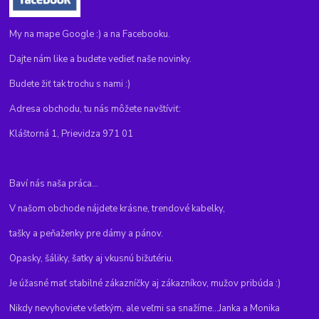
My na mape Google :) a na Facebooku.
Dajte nám like a budete vedieť naše novinky.
Budete žiť tak trochu s nami :)
Adresa obchodu, tu nás môžete navštíviť:
Kláštorná 1, Prievidza 971 01
Baví nás naša práca...
V našom obchode nájdete krásne, trendové kabelky,
tašky a peňaženky pre dámy a pánov.
Opasky, šáliky, šatky aj vkusnú bižutériu.
Je úžasné mať stabilné zákazníčky aj zákazníkov, mužov pribúda :)
Nikdy nevyhoviete všetkým, ale veľmi sa snažíme...Janka a Monika