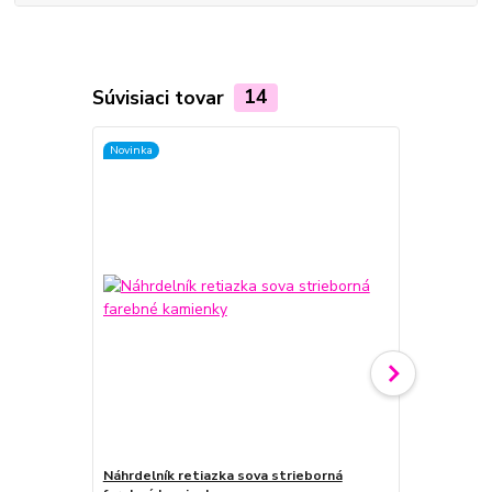
Súvisiaci tovar
14
Novinka
Novinka
Náhrdelník retiazka sova strieborná
Náhrdelník 