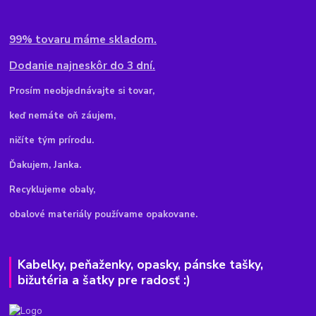
99% tovaru máme skladom.
Dodanie najneskôr do 3 dní.
Pr
osím neobjednávajte si tovar,
keď nemáte oň záujem,
ničíte tým prírodu.
Ďakujem, Janka.
Recyklujeme obaly,
obalové materiály používame opakovane.
Kabelky, peňaženky, opasky, pánske tašky,
bižutéria a šatky pre radosť :)