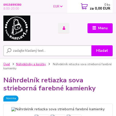
0
ks
0915699380
EUR
za
0,00 EUR
8.00-20.00
Menu
Hľadať
Úvod
Náhrdelníky a korálky
Náhrdelník retiazka sova strieborná farebné
kamienky
Náhrdelník retiazka sova
strieborná farebné kamienky
Novinka