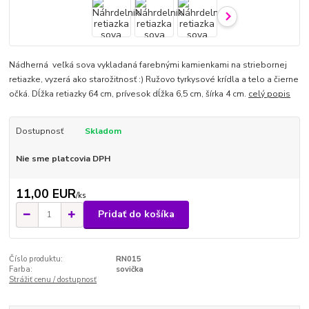
Nádherná veľká sova vykladaná farebnými kamienkami na striebornej
retiazke, vyzerá ako starožitnosť :) Ružovo tyrkysové krídla a telo a čierne
očká. Dĺžka retiazky 64 cm, prívesok dĺžka 6,5 cm, šírka 4 cm.
celý popis
Dostupnosť
Skladom
Nie sme platcovia DPH
11,00 EUR
/
ks
Pridať do košíka
Číslo produktu:
RN015
Farba:
sovička
Strážiť cenu / dostupnosť