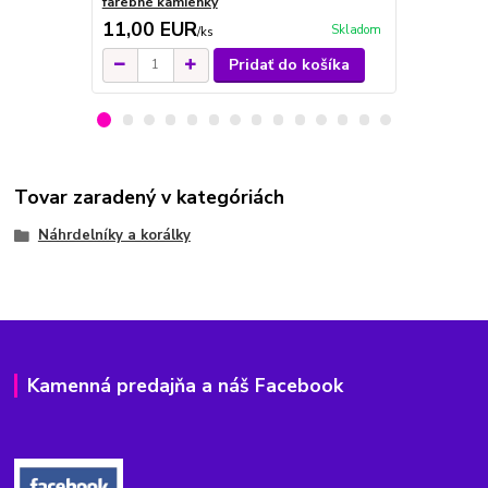
farebné kamienky
farebné kam
11,00 EUR
11,00 E
Skladom
/
ks
Pridať do košíka
Tovar zaradený v kategóriách
Náhrdelníky a korálky
Kamenná predajňa a náš Facebook