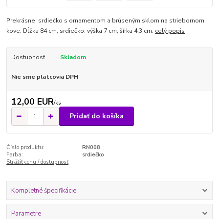
Prekrásne srdiečko s ornamentom a brúseným sklom na striebornom
kove. Dĺžka 84 cm, srdiečko: výška 7 cm, šírka 4,3 cm.
celý popis
Dostupnosť
Skladom
Nie sme platcovia DPH
12,00 EUR
/
ks
Pridať do košíka
Číslo produktu:
RN008
Farba:
srdiečko
Strážiť cenu / dostupnosť
Kompletné špecifikácie
Parametre