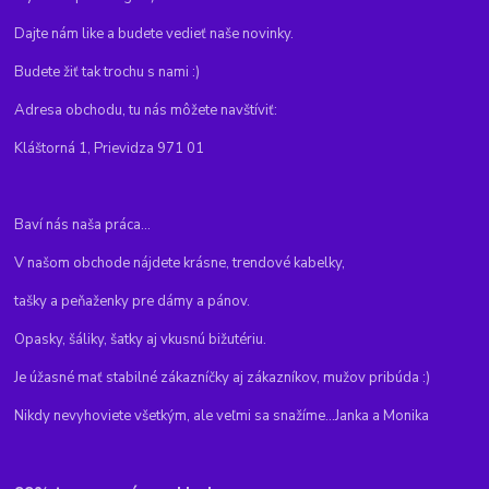
Dajte nám like a budete vedieť naše novinky.
Budete žiť tak trochu s nami :)
Adresa obchodu, tu nás môžete navštíviť:
Kláštorná 1, Prievidza 971 01
Baví nás naša práca...
V našom obchode nájdete krásne, trendové kabelky,
tašky a peňaženky pre dámy a pánov.
Opasky, šáliky, šatky aj vkusnú bižutériu.
Je úžasné mať stabilné zákazníčky aj zákazníkov, mužov pribúda :)
Nikdy nevyhoviete všetkým, ale veľmi sa snažíme...Janka a Monika