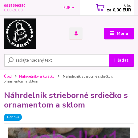
0
ks
0915699380
EUR
za
0,00 EUR
8.00-20.00
Menu
Hľadať
Úvod
Náhrdelníky a korálky
Náhrdelník strieborné srdiečko s
ornamentom a sklom
Náhrdelník strieborné srdiečko s
ornamentom a sklom
Novinka