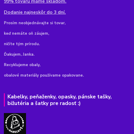
99% tovaru máme skladom.
Dodanie najneskôr do 3 dní.
Pr
osím neobjednávajte si tovar,
keď nemáte oň záujem,
ničíte tým prírodu.
Ďakujem, Janka.
Recyklujeme obaly,
obalové materiály používame opakovane.
Kabelky, peňaženky, opasky, pánske tašky,
bižutéria a šatky pre radosť :)