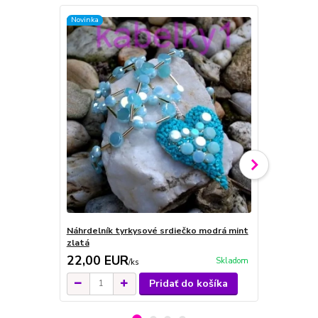
Novinka
Novinka
Náhrdelník tyrkysové srdiečko modrá mint
Náhrdelník 
zlatá
ornamentom
22,00 EUR
12,00 E
Skladom
/
ks
Pridať do košíka