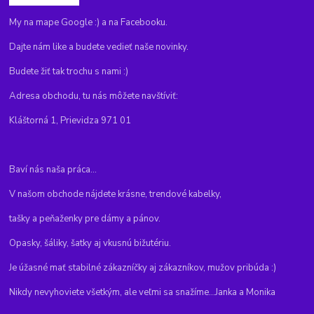
My na mape Google :) a na Facebooku.
Dajte nám like a budete vedieť naše novinky.
Budete žiť tak trochu s nami :)
Adresa obchodu, tu nás môžete navštíviť:
Kláštorná 1, Prievidza 971 01
Baví nás naša práca...
V našom obchode nájdete krásne, trendové kabelky,
tašky a peňaženky pre dámy a pánov.
Opasky, šáliky, šatky aj vkusnú bižutériu.
Je úžasné mať stabilné zákazníčky aj zákazníkov, mužov pribúda :)
Nikdy nevyhoviete všetkým, ale veľmi sa snažíme...Janka a Monika