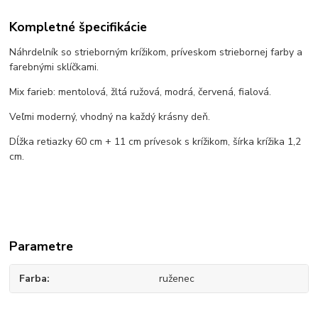
Kompletné špecifikácie
Náhrdelník so strieborným krížikom, príveskom striebornej farby a
farebnými sklíčkami.
Mix farieb: mentolová, žltá ružová, modrá, červená, fialová.
Veľmi moderný, vhodný na každý krásny deň.
Dĺžka retiazky 60 cm + 11 cm prívesok s krížikom, šírka krížika 1,2
cm.
Parametre
Farba
ruženec