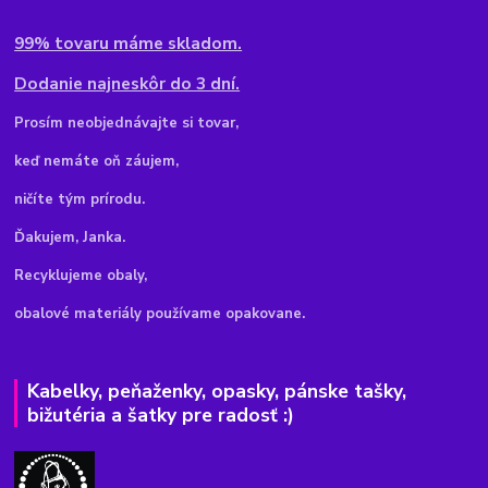
99% tovaru máme skladom.
Dodanie najneskôr do 3 dní.
Pr
osím neobjednávajte si tovar,
keď nemáte oň záujem,
ničíte tým prírodu.
Ďakujem, Janka.
Recyklujeme obaly,
obalové materiály používame opakovane.
Kabelky, peňaženky, opasky, pánske tašky,
bižutéria a šatky pre radosť :)