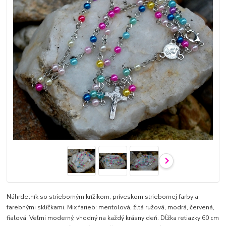
Náhrdelník so strieborným krížikom, príveskom striebornej farby a
farebnými sklíčkami. Mix farieb: mentolová, žltá ružová, modrá, červená,
fialová. Veľmi moderný, vhodný na každý krásny deň. Dĺžka retiazky 60 cm