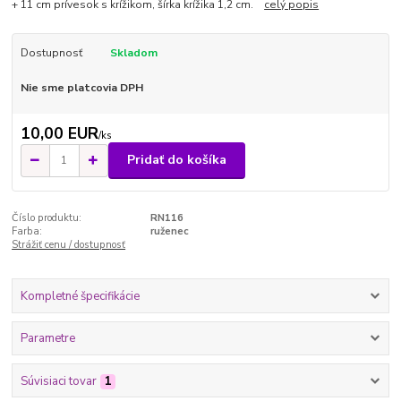
+ 11 cm prívesok s krížikom, šírka krížika 1,2 cm.
celý popis
Dostupnosť
Skladom
Nie sme platcovia DPH
10,00 EUR
/
ks
Pridať do košíka
Číslo produktu:
RN116
Farba:
ruženec
Strážiť cenu / dostupnosť
Kompletné špecifikácie
Parametre
Súvisiaci tovar
1