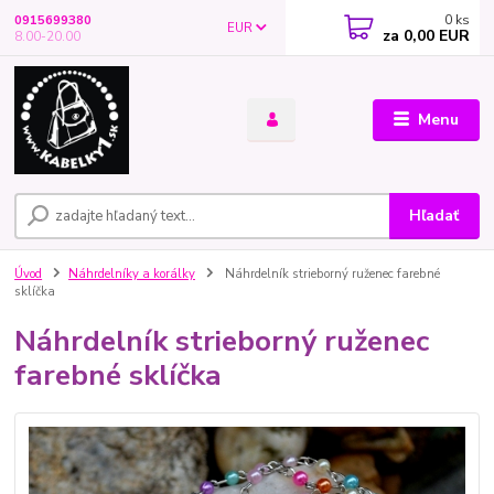
0
ks
0915699380
EUR
za
0,00 EUR
8.00-20.00
Menu
Hľadať
Úvod
Náhrdelníky a korálky
Náhrdelník strieborný ruženec farebné
sklíčka
Náhrdelník strieborný ruženec
farebné sklíčka