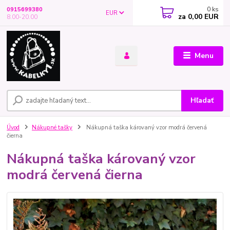
0
ks
0915699380
EUR
za
0,00 EUR
8.00-20.00
Menu
Hľadať
Úvod
Nákupné tašky
Nákupná taška károvaný vzor modrá červená
čierna
Nákupná taška károvaný vzor
modrá červená čierna