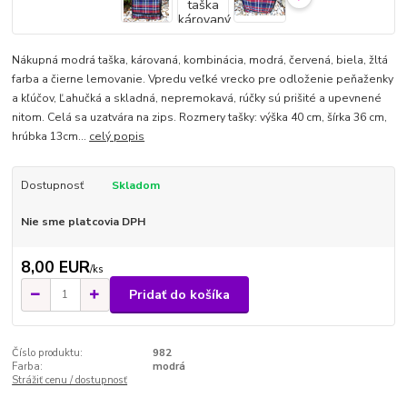
Nákupná modrá taška, károvaná, kombinácia, modrá, červená, biela, žltá
farba a čierne lemovanie. Vpredu veľké vrecko pre odloženie peňaženky
a kľúčov, Ľahučká a skladná, nepremokavá, rúčky sú prišité a upevnené
nitom. Celá sa uzatvára na zips. Rozmery tašky: výška 40 cm, šírka 36 cm,
hrúbka 13cm...
celý popis
Dostupnosť
Skladom
Nie sme platcovia DPH
8,00 EUR
/
ks
Pridať do košíka
Číslo produktu:
982
Farba:
modrá
Strážiť cenu / dostupnosť