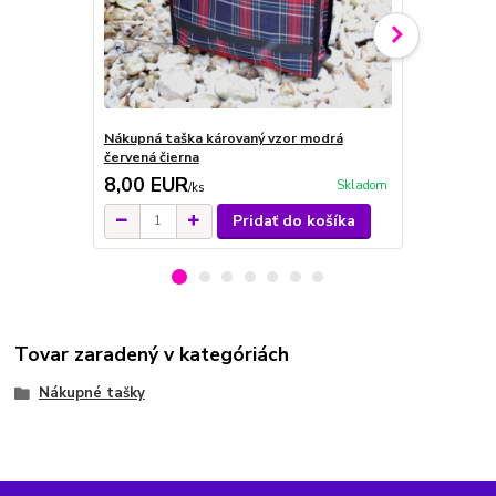
Nákupná taška károvaný vzor modrá
Nákupná taš
červená čierna
zeleno čier
8,00 EUR
8,00 EU
Skladom
/
ks
Pridať do košíka
Tovar zaradený v kategóriách
Nákupné tašky