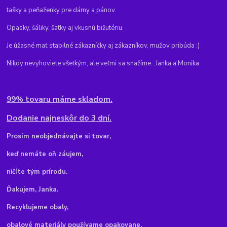
tašky a peňaženky pre dámy a pánov.
Opasky, šáliky, šatky aj vkusnú bižutériu.
Je úžasné mať stabilné zákazníčky aj zákazníkov, mužov pribúda :)
Nikdy nevyhoviete všetkým, ale veľmi sa snažíme...Janka a Monika
99% tovaru máme skladom.
Dodanie najneskôr do 3 dní.
Pr
osím neobjednávajte si tovar,
keď nemáte oň záujem,
ničíte tým prírodu.
Ďakujem, Janka.
Recyklujeme obaly,
obalové materiály používame opakovane.