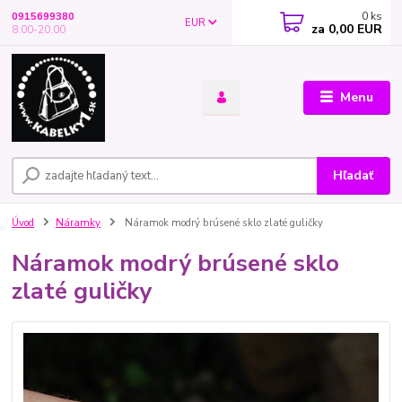
0
ks
0915699380
EUR
za
0,00 EUR
8.00-20.00
Menu
Hľadať
Úvod
Náramky
Náramok modrý brúsené sklo zlaté guličky
Náramok modrý brúsené sklo
zlaté guličky