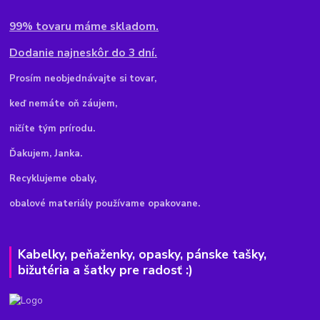
99% tovaru máme skladom.
Dodanie najneskôr do 3 dní.
Pr
osím neobjednávajte si tovar,
keď nemáte oň záujem,
ničíte tým prírodu.
Ďakujem, Janka.
Recyklujeme obaly,
obalové materiály používame opakovane.
Kabelky, peňaženky, opasky, pánske tašky,
bižutéria a šatky pre radosť :)