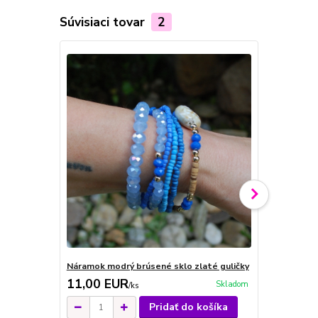
Súvisiaci tovar
2
Náramok modrý brúsené sklo zlaté guličky
Náramok mod
11,00 EUR
11,00 E
Skladom
/
ks
Pridať do košíka