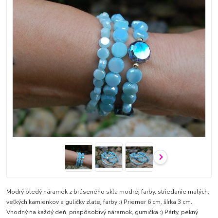
Modrý bledý náramok z brúseného skla modrej farby, striedanie malých,
veľkých kamienkov a guličky zlatej farby :) Priemer 6 cm, šírka 3 cm.
Vhodný na každý deň, prispôsobivý náramok, gumička :) Párty, pekný