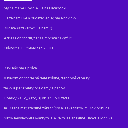
My na mape Google :) a na Facebooku.
Dajte nám like a budete vedieť naše novinky.
Budete žiť tak trochu s nami :)
Adresa obchodu, tu nás môžete navštíviť:
Kláštorná 1, Prievidza 971 01
Baví nás naša práca...
V našom obchode nájdete krásne, trendové kabelky,
tašky a peňaženky pre dámy a pánov.
Opasky, šáliky, šatky aj vkusnú bižutériu.
Je úžasné mať stabilné zákazníčky aj zákazníkov, mužov pribúda :)
Nikdy nevyhoviete všetkým, ale veľmi sa snažíme...Janka a Monika