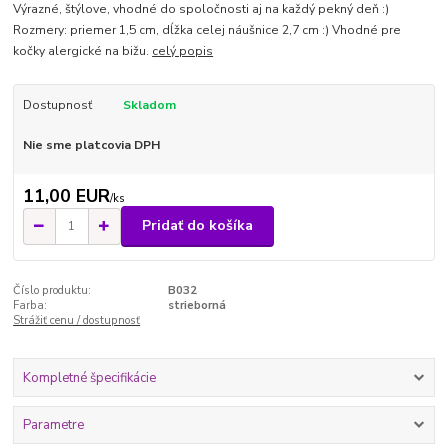
Výrazné, štýlove, vhodné do spoločnosti aj na každý pekný deň :)
Rozmery: priemer 1,5 cm, dĺžka celej náušnice 2,7 cm :) Vhodné pre
kočky alergické na bižu.
celý popis
Dostupnosť
Skladom
Nie sme platcovia DPH
11,00 EUR
/
ks
Pridať do košíka
Číslo produktu:
B032
Farba:
strieborná
Strážiť cenu / dostupnosť
Kompletné špecifikácie
Parametre