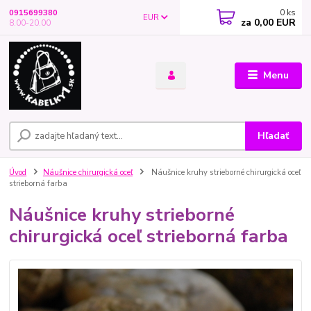
0
ks
0915699380
EUR
za
0,00 EUR
8.00-20.00
Menu
Hľadať
Úvod
Náušnice chirurgická oceľ
Náušnice kruhy strieborné chirurgická oceľ
strieborná farba
Náušnice kruhy strieborné
chirurgická oceľ strieborná farba