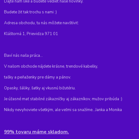
Dajte nám like a budete vedieť naše novinky.
Budete žiť tak trochu s nami :)
Adresa obchodu, tu nás môžete navštíviť:
Kláštorná 1, Prievidza 971 01
Baví nás naša práca...
V našom obchode nájdete krásne, trendové kabelky,
tašky a peňaženky pre dámy a pánov.
Opasky, šáliky, šatky aj vkusnú bižutériu.
Je úžasné mať stabilné zákazníčky aj zákazníkov, mužov pribúda :)
Nikdy nevyhoviete všetkým, ale veľmi sa snažíme...Janka a Monika
99% tovaru máme skladom.