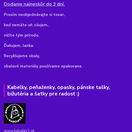
Dodanie najneskôr do 3 dní.
Pr
osím neobjednávajte si tovar,
keď nemáte oň záujem,
ničíte tým prírodu.
Ďakujem, Janka.
Recyklujeme obaly,
obalové materiály používame opakovane.
Kabelky, peňaženky, opasky, pánske tašky,
bižutéria a šatky pre radosť :)
www.kabelky1.sk