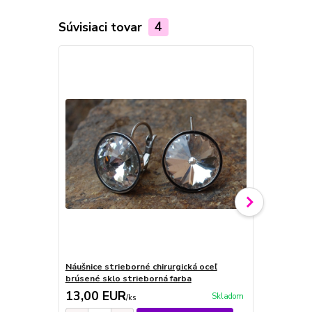
Súvisiaci tovar
4
Náušnice strieborné chirurgická oceľ
Náušnice str
brúsené sklo strieborná farba
brúsené skl
13,00 EUR
11,00 E
Skladom
/
ks