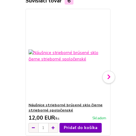
Súvisiaci tovar
6
Náušnice strieborné brúsené sklo čierne
Náušnice st
strieborné spoločenské
spoločensk
12,00 EUR
12,00 E
Skladom
/
ks
Pridať do košíka