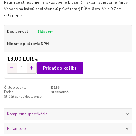
Náušnice striebornej farby zdobené brúseným sklom striebornej farby.
Vhodné na každú spoločenskú príležitosť :) Dĺžka 6 cm, šírka 0,7 cm :)
celý popis
Dostupnosť
Skladom
Nie sme platcovia DPH
13,00 EUR
/
ks
Pridať do košíka
Číslo produktu:
B296
Farba:
strieborná
Strážiť cenu / dostupnosť
Kompletné špecifikácie
Parametre