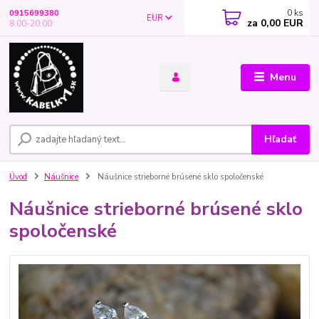
0
ks
0915699380
EUR
za
0,00 EUR
8.00-20.00
Menu
Hľadať
Úvod
Náušnice
Náušnice strieborné brúsené sklo spoločenské
Náušnice strieborné brúsené sklo
spoločenské