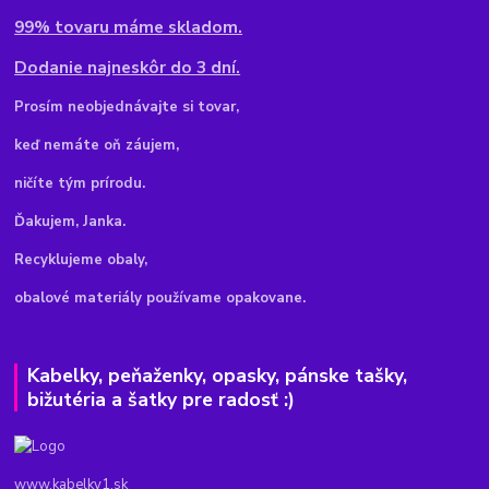
99% tovaru máme skladom.
Dodanie najneskôr do 3 dní.
Pr
osím neobjednávajte si tovar,
keď nemáte oň záujem,
ničíte tým prírodu.
Ďakujem, Janka.
Recyklujeme obaly,
obalové materiály používame opakovane.
Kabelky, peňaženky, opasky, pánske tašky,
bižutéria a šatky pre radosť :)
www.kabelky1.sk