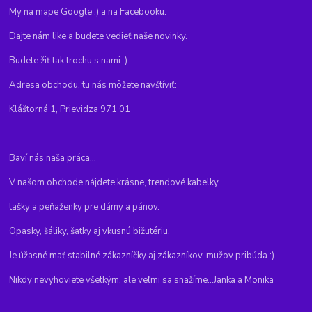
My na mape Google :) a na Facebooku.
Dajte nám like a budete vedieť naše novinky.
Budete žiť tak trochu s nami :)
Adresa obchodu, tu nás môžete navštíviť:
Kláštorná 1, Prievidza 971 01
Baví nás naša práca...
V našom obchode nájdete krásne, trendové kabelky,
tašky a peňaženky pre dámy a pánov.
Opasky, šáliky, šatky aj vkusnú bižutériu.
Je úžasné mať stabilné zákazníčky aj zákazníkov, mužov pribúda :)
Nikdy nevyhoviete všetkým, ale veľmi sa snažíme...Janka a Monika