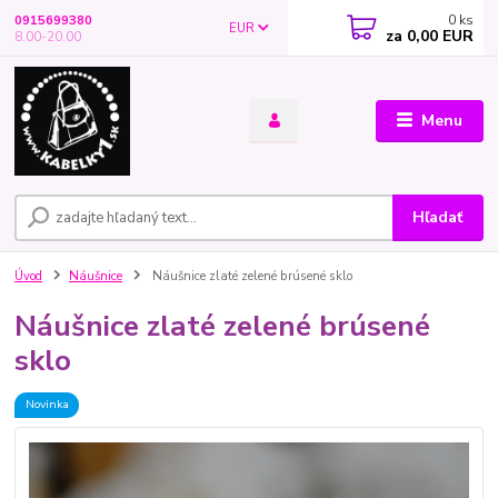
0
ks
0915699380
EUR
za
0,00 EUR
8.00-20.00
Menu
Hľadať
Úvod
Náušnice
Náušnice zlaté zelené brúsené sklo
Náušnice zlaté zelené brúsené
sklo
Novinka