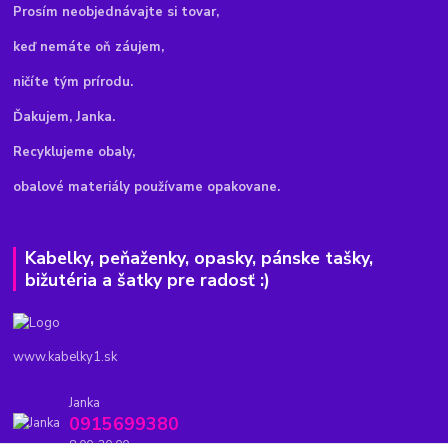
Pr
osím neobjednávajte si tovar,
keď nemáte oň záujem,
ničíte tým prírodu.
Ďakujem, Janka.
Recyklujeme obaly,
obalové materiály používame opakovane.
Kabelky, peňaženky, opasky, pánske tašky,
bižutéria a šatky pre radosť :)
www.kabelky1.sk
Janka
0915699380
8.00-20.00