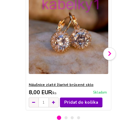
Náušnice zlaté žiarivé brúsené sklo
Náušnice zla
8,00 EUR
9,00 EU
Skladom
/
ks
Pridať do košíka