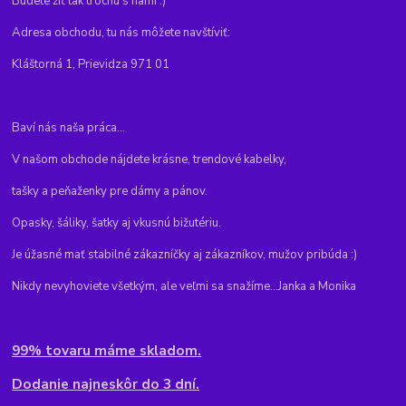
Budete žiť tak trochu s nami :)
Adresa obchodu, tu nás môžete navštíviť:
Kláštorná 1, Prievidza 971 01
Baví nás naša práca...
V našom obchode nájdete krásne, trendové kabelky,
tašky a peňaženky pre dámy a pánov.
Opasky, šáliky, šatky aj vkusnú bižutériu.
Je úžasné mať stabilné zákazníčky aj zákazníkov, mužov pribúda :)
Nikdy nevyhoviete všetkým, ale veľmi sa snažíme...Janka a Monika
99% tovaru máme skladom.
Dodanie najneskôr do 3 dní.