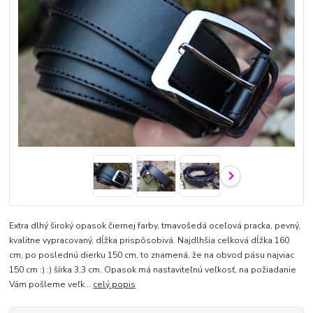
Extra dlhý široký opasok čiernej farby, tmavošedá oceľová pracka, pevný,
kvalitne vypracovaný, dĺžka prispôsobivá. Najdlhšia celková dĺžka 160
cm, po poslednú dierku 150 cm, to znamená, že na obvod pásu najviac
150 cm :) :) šírka 3,3 cm. Opasok má nastaviteľnú veľkosť, na požiadanie
Vám pošleme veľk...
celý popis