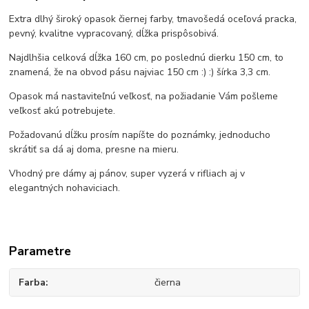
Extra dlhý široký opasok čiernej farby, tmavošedá oceľová pracka,
pevný, kvalitne vypracovaný, dĺžka prispôsobivá.
Najdlhšia celková dĺžka 160 cm, po poslednú dierku 150 cm, to
znamená, že na obvod pásu najviac 150 cm :) :) šírka 3,3 cm.
Opasok má nastaviteľnú veľkosť, na požiadanie Vám pošleme
veľkosť akú potrebujete.
Požadovanú dĺžku prosím napíšte do poznámky, jednoducho
skrátiť sa dá aj doma, presne na mieru.
Vhodný pre dámy aj pánov, super vyzerá v rifliach aj v
elegantných nohaviciach.
Parametre
Farba
čierna