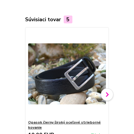
Súvisiaci tovar
5
Opasok čierny široký oceľové strieborné
Opasok čiern
kovanie
oceľové kov