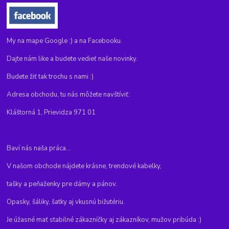
My na mape Google :) a na Facebooku.
Dajte nám like a budete vedieť naše novinky.
Budete žiť tak trochu s nami :)
Adresa obchodu, tu nás môžete navštíviť:
Kláštorná 1, Prievidza 971 01
Baví nás naša práca...
V našom obchode nájdete krásne, trendové kabelky,
tašky a peňaženky pre dámy a pánov.
Opasky, šáliky, šatky aj vkusnú bižutériu.
Je úžasné mať stabilné zákazníčky aj zákazníkov, mužov pribúda :)