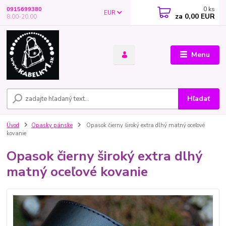
0
ks
0915699380
EUR
za
0,00 EUR
8.00-20.00
Menu
Hľadať
Úvod
Opasky pánske
Opasok čierny široký extra dlhý matný oceľové
kovanie
Opasok čierny široký extra dlhý
matný oceľové kovanie