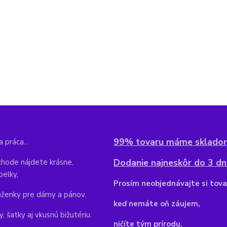
99% tovaru máme sklado
 práca...
Dodanie najneskôr do 3 dní
hode nájdete krásne,
belky,
Pr
osím neobjednávajte si tova
aženky pre dámy a pánov.
keď nemáte oň záujem,
y, šatky aj vkusnú bižutériu.
ničíte tým prírodu.