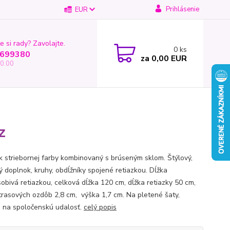
Prihlásenie
EUR
e si rady? Zavolajte.
0
ks
699380
za
0,00 EUR
0.00
z
 striebornej farby kombinovaný s brúseným sklom. Štýlový,
ý doplnok, kruhy, obdĺžníky spojené retiazkou. Dĺžka
sobivá retiazkou, celková dĺžka 120 cm, dĺžka retiazky 50 cm,
štrasových ozdôb 2,8 cm, výška 1,7 cm. Na pletené šaty,
, na spoločenskú udalosť.
celý popis