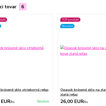
ci tovar
6
dukt
TOP produkt
Novinka
brúsené sklo strieborná reťaz
Opasok brúsené sklo na zl
zlatá reťaz
 EUR
26,00 EUR
Skladom
/
ks
/
ks