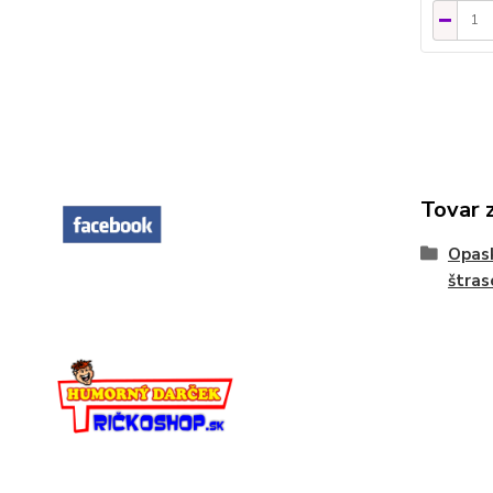
Tovar 
Opask
štras