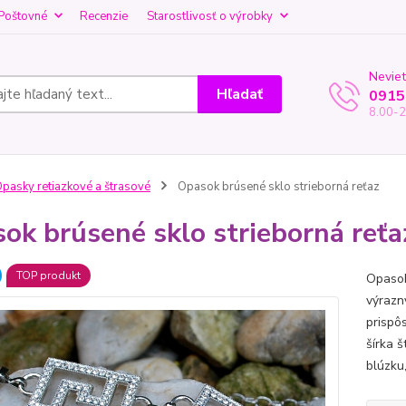
Poštovné
Recenzie
Starostlivosť o výrobky
Neviet
Hľadať
0915
8.00-2
pasky retiazkové a štrasové
Opasok brúsené sklo strieborná reťaz
ok brúsené sklo strieborná reťa
TOP produkt
Opasok
výrazn
prispô
šírka 
blúzku