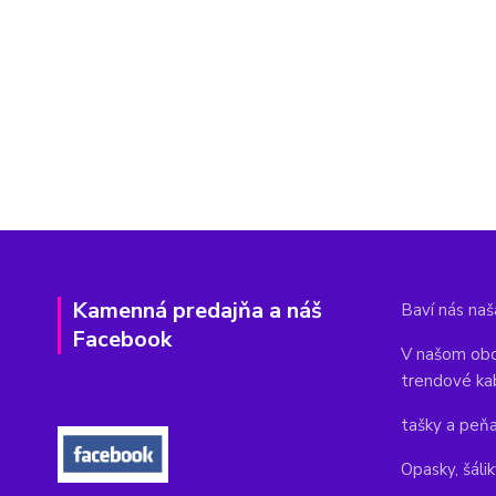
Kamenná predajňa a náš
Baví nás naša
Facebook
V našom obc
trendové ka
tašky a peň
Opasky, šálik