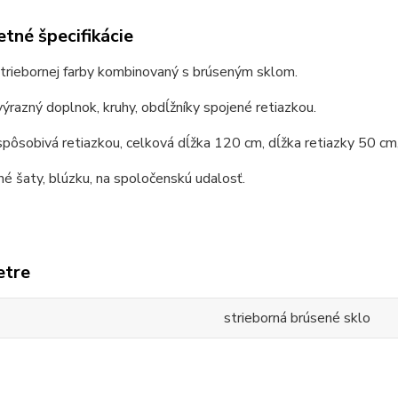
tné špecifikácie
triebornej farby kombinovaný s brúseným sklom.
výrazný doplnok, kruhy, obdĺžníky spojené retiazkou.
spôsobivá retiazkou, celková dĺžka 120 cm, dĺžka retiazky 50 cm
é šaty, blúzku, na spoločenskú udalosť.
etre
strieborná brúsené sklo