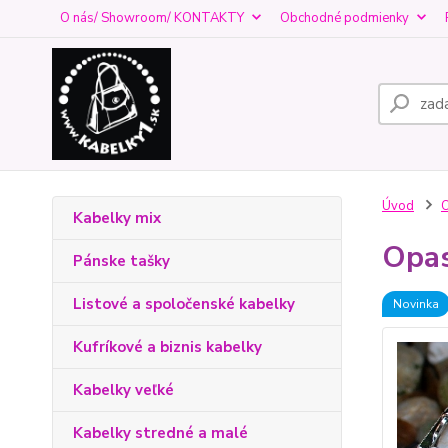
O nás/ Showroom/ KONTAKTY
Obchodné podmienky
Úvod
O
Kabelky mix
Opas
Pánske tašky
Listové a spoločenské kabelky
Novinka
Kufríkové a biznis kabelky
Kabelky veľké
Kabelky stredné a malé