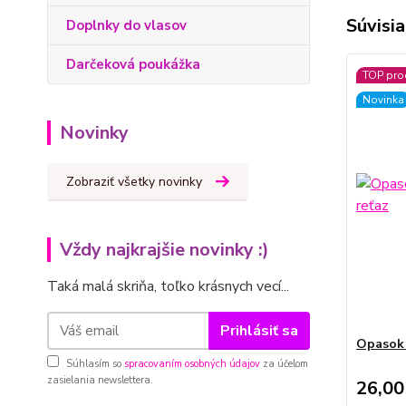
Súvisia
Doplnky do vlasov
Darčeková poukážka
TOP pro
Novinka
Novinky
Zobraziť všetky novinky
Vždy najkrajšie novinky :)
Taká malá skriňa, toľko krásnych vecí...
Prihlásiť sa
Opasok 
Súhlasím so
spracovaním osobných údajov
za účelom
zasielania newslettera.
26,00