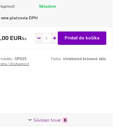
tupnosť
Skladom
 sme platcovia DPH
,00 EUR
Pridať do košíka
/
ks
roduktu:
OP025
Farba:
strieborná brúsené sklo
 cenu / dostupnosť
Súvisiaci tovar
6