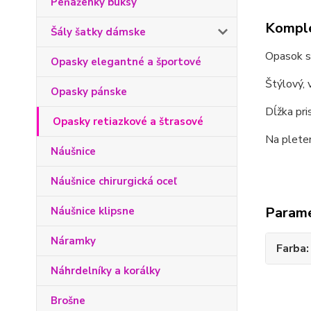
Peňaženky buksy
Komple
Šály šatky dámske
Opasok s
Opasky elegantné a športové
Štýlový, 
Opasky pánske
Dĺžka pri
Opasky retiazkové a štrasové
Na pleten
Náušnice
Náušnice chirurgická oceľ
Param
Náušnice klipsne
Náramky
Farba
Náhrdelníky a korálky
Brošne