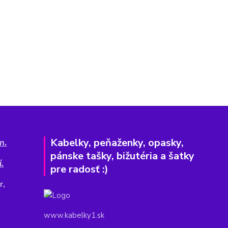
Kabelky, peňaženky, opasky,
m.
pánske tašky, bižutéria a šatky
.
pre radosť :)
r,
www.kabelky1.sk