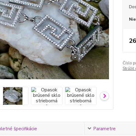
Dos
Nie
26
Číslo p
Strážiť
etné špecifikácie
Parametre