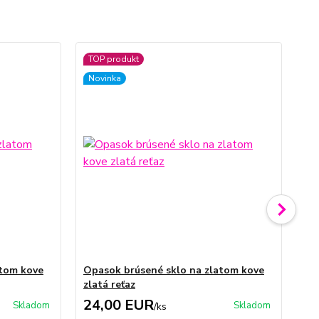
TOP produkt
TO
Novinka
No
atom kove
Opasok brúsené sklo na zlatom kove
Opa
zlatá reťaz
24,00 EUR
1
Skladom
Skladom
/
ks