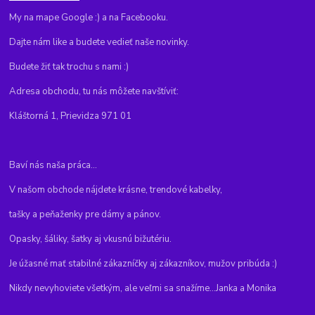
My na mape Google :) a na Facebooku.
Dajte nám like a budete vedieť naše novinky.
Budete žiť tak trochu s nami :)
Adresa obchodu, tu nás môžete navštíviť:
Kláštorná 1, Prievidza 971 01
Baví nás naša práca...
V našom obchode nájdete krásne, trendové kabelky,
tašky a peňaženky pre dámy a pánov.
Opasky, šáliky, šatky aj vkusnú bižutériu.
Je úžasné mať stabilné zákazníčky aj zákazníkov, mužov pribúda :)
Nikdy nevyhoviete všetkým, ale veľmi sa snažíme...Janka a Monika