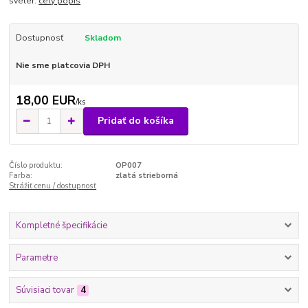
sveter.
celý popis
Dostupnosť
Skladom
Nie sme platcovia DPH
18,00 EUR
/
ks
Pridať do košíka
Číslo produktu:
OP007
Farba:
zlatá strieborná
Strážiť cenu / dostupnosť
Kompletné špecifikácie
Parametre
Súvisiaci tovar
4