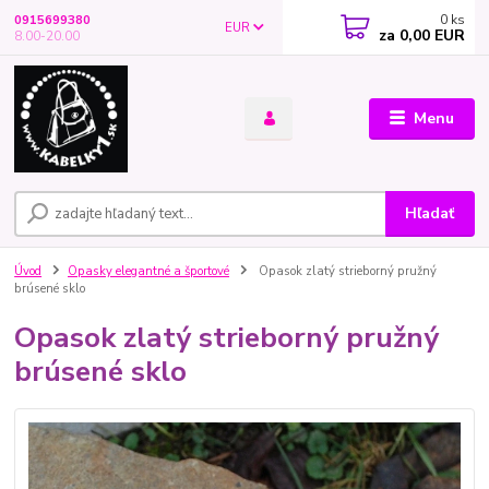
0
ks
0915699380
EUR
za
0,00 EUR
8.00-20.00
Menu
Hľadať
Úvod
Opasky elegantné a športové
Opasok zlatý strieborný pružný
brúsené sklo
Opasok zlatý strieborný pružný
brúsené sklo