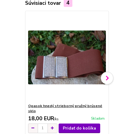
Súvisiaci tovar
4
Opasok hnedý strieborný pružný brúsené
Opasok zlat
sklo
sklo
18,00 EUR
18,00 E
Skladom
/
ks
Pridať do košíka