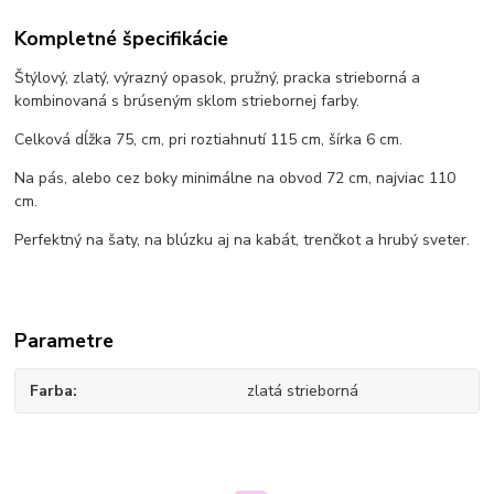
Kompletné špecifikácie
Štýlový, zlatý, výrazný opasok, pružný, pracka strieborná a
kombinovaná s brúseným sklom striebornej farby.
Celková dĺžka 75, cm, pri roztiahnutí 115 cm, šírka 6 cm.
Na pás, alebo cez boky minimálne na obvod 72 cm, najviac 110
cm.
Perfektný na šaty, na blúzku aj na kabát, trenčkot a hrubý sveter.
Parametre
Farba
zlatá strieborná