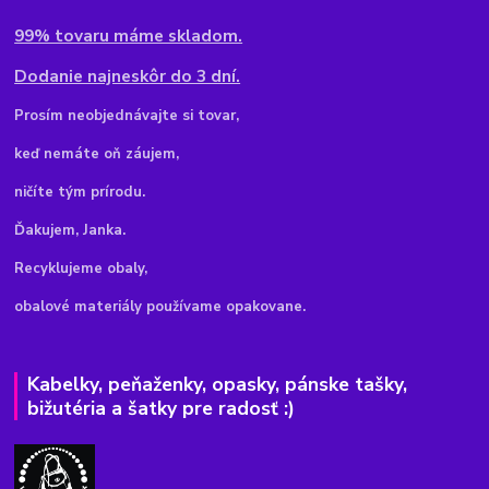
99% tovaru máme skladom.
Dodanie najneskôr do 3 dní.
Pr
osím neobjednávajte si tovar,
keď nemáte oň záujem,
ničíte tým prírodu.
Ďakujem, Janka.
Recyklujeme obaly,
obalové materiály používame opakovane.
Kabelky, peňaženky, opasky, pánske tašky,
bižutéria a šatky pre radosť :)