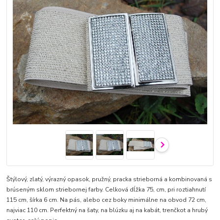
Štýlový, zlatý, výrazný opasok, pružný, pracka strieborná a kombinovaná s
brúseným sklom striebornej farby. Celková dĺžka 75, cm, pri roztiahnutí
115 cm, šírka 6 cm. Na pás, alebo cez boky minimálne na obvod 72 cm,
najviac 110 cm. Perfektný na šaty, na blúzku aj na kabát, trenčkot a hrubý