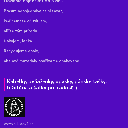
Dodanie najneskôr do 3 dní.
Pr
osím neobjednávajte si tovar,
keď nemáte oň záujem,
ničíte tým prírodu.
Ďakujem, Janka.
Recyklujeme obaly,
obalové materiály používame opakovane.
Kabelky, peňaženky, opasky, pánske tašky,
bižutéria a šatky pre radosť :)
www.kabelky1.sk