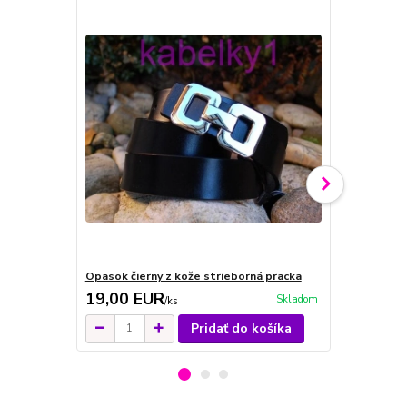
Opasok čierny z kože strieborná pracka
Opasok biel
19,00 EUR
19,00 E
Skladom
/
ks
Pridať do košíka