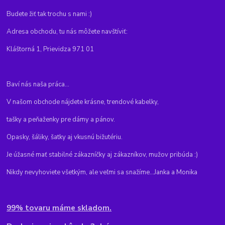
Budete žiť tak trochu s nami :)
Adresa obchodu, tu nás môžete navštíviť:
Kláštorná 1, Prievidza 971 01
Baví nás naša práca...
V našom obchode nájdete krásne, trendové kabelky,
tašky a peňaženky pre dámy a pánov.
Opasky, šáliky, šatky aj vkusnú bižutériu.
Je úžasné mať stabilné zákazníčky aj zákazníkov, mužov pribúda :)
Nikdy nevyhoviete všetkým, ale veľmi sa snažíme...Janka a Monika
99% tovaru máme skladom.