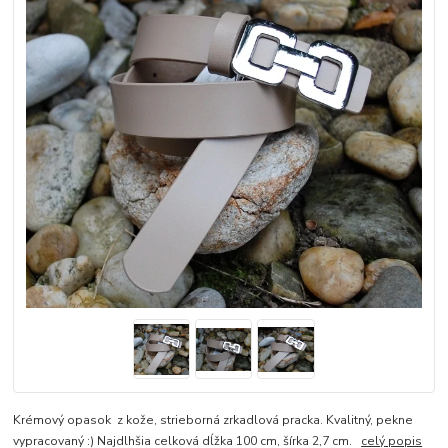
Krémový opasok z kože, strieborná zrkadlová pracka. Kvalitný, pekne
vypracovaný :) Najdlhšia celková dĺžka 100 cm, šírka 2,7 cm.
celý popis