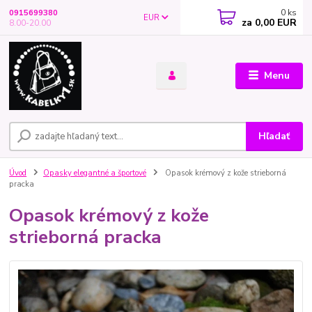
0
ks
0915699380
EUR
za
0,00 EUR
8.00-20.00
Menu
Hľadať
Úvod
Opasky elegantné a športové
Opasok krémový z kože strieborná
pracka
Opasok krémový z kože
strieborná pracka