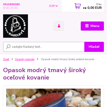
0
ks
0915699380
EUR
za
0,00 EUR
8.00-20.00
Menu
Hľadať
Úvod
Opasky pánske
Opasok modrý tmavý široký oceľové kovanie
Opasok modrý tmavý široký
oceľové kovanie