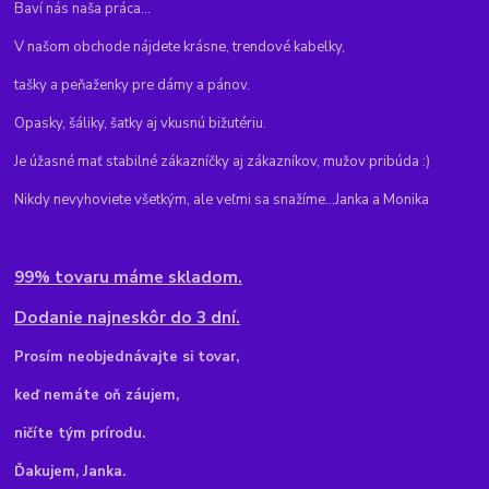
Baví nás naša práca...
V našom obchode nájdete krásne, trendové kabelky,
tašky a peňaženky pre dámy a pánov.
Opasky, šáliky, šatky aj vkusnú bižutériu.
Je úžasné mať stabilné zákazníčky aj zákazníkov, mužov pribúda :)
Nikdy nevyhoviete všetkým, ale veľmi sa snažíme...Janka a Monika
99% tovaru máme skladom.
Dodanie najneskôr do 3 dní.
Pr
osím neobjednávajte si tovar,
keď nemáte oň záujem,
ničíte tým prírodu.
Ďakujem, Janka.