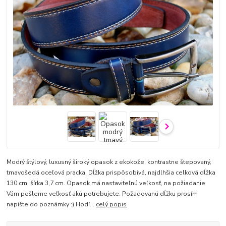
Modrý štýlový, luxusný široký opasok z ekokože, kontrastne štepovaný,
tmavošedá oceľová pracka. Dĺžka prispôsobivá, najdlhšia celková dĺžka
130 cm, šírka 3,7 cm. Opasok má nastaviteľnú veľkosť, na požiadanie
Vám pošleme veľkosť akú potrebujete. Požadovanú dĺžku prosím
napíšte do poznámky :) Hodí...
celý popis