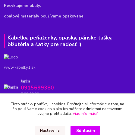
Recyklujeme obaly,
obalové materiály používame opakovane.
Kabelky, peňaženky, opasky, pánske tašky,
bižutéria a šatky pre radosť :)
www.kabelky1.sk
Janka
0915699380
8.00-20.00
Tieto stránky používajú cookies. Prečítajte si informácie o tom, na
kabelky1.sk@gmail.com
čo používame cookies a ako ich môžete odmietnuť nastavením
svojho prehliadača.
Viac informácií
Súhlasím
Nastavenia