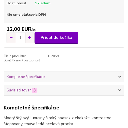
Dostupnosť
Skladom
Nie sme platcovia DPH
12,00 EUR
/
ks
Pridať do košíka
Číslo produktu:
OP059
Strážiť cenu / dostupnosť
Kompletné špecifikácie
Súvisiaci tovar
3
Kompletné špecifikácie
Modrý štýlový, luxusný široký opasok z ekokože, kontrastne
štepovaný, tmavošedá oceľová pracka.