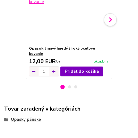
Opasok tmavý hnedý široký oceľové
Opasok koňa
kovanie
oceľové kov
12,00 EUR
12,00 E
Skladom
/
ks
Pridať do košíka
Tovar zaradený v kategóriách
Opasky pánske