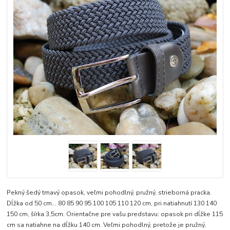
Pekný šedý tmavý opasok, veľmi pohodlný, pružný, strieborná pracka.
Dĺžka od 50 cm... 80 85 90 95 100 105 110 120 cm, pri natiahnutí 130 140
150 cm, šírka 3,5cm. Orientačne pre vašu predstavu: opasok pri dĺžke 115
cm sa natiahne na dĺžku 140 cm. Veľmi pohodlný, pretože je pružný,