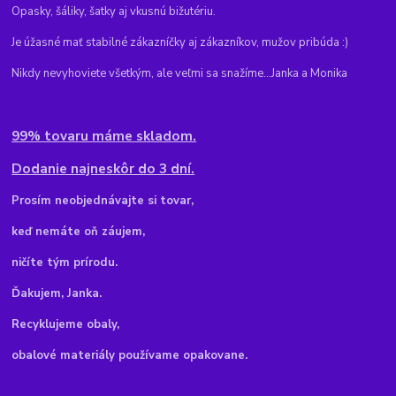
Opasky, šáliky, šatky aj vkusnú bižutériu.
Je úžasné mať stabilné zákazníčky aj zákazníkov, mužov pribúda :)
Nikdy nevyhoviete všetkým, ale veľmi sa snažíme...Janka a Monika
99% tovaru máme skladom.
Dodanie najneskôr do 3 dní.
Pr
osím neobjednávajte si tovar,
keď nemáte oň záujem,
ničíte tým prírodu.
Ďakujem, Janka.
Recyklujeme obaly,
obalové materiály používame opakovane.