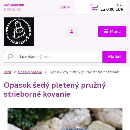
0
ks
0915699380
EUR
za
0,00 EUR
8.00-20.00
Menu
Hľadať
Úvod
Opasky pánske
Opasok šedý pletený pružný strieborné kovanie
Opasok šedý pletený pružný
strieborné kovanie