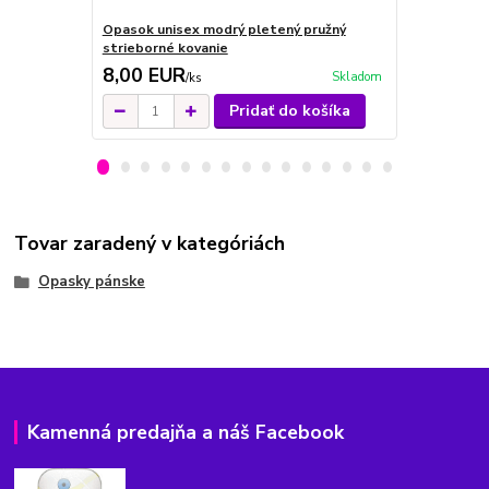
Opasok unisex modrý pletený pružný
Opasok unis
strieborné kovanie
šedé kovani
8,00 EUR
7,00 EU
Skladom
/
ks
Pridať do košíka
Tovar zaradený v kategóriách
Opasky pánske
Kamenná predajňa a náš Facebook