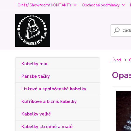
O nás/ Showroom/ KONTAKTY
Obchodné podmienky
Úvod
O
Kabelky mix
Opas
Pánske tašky
Listové a spoločenské kabelky
Kufríkové a biznis kabelky
Kabelky veľké
Kabelky stredné a malé