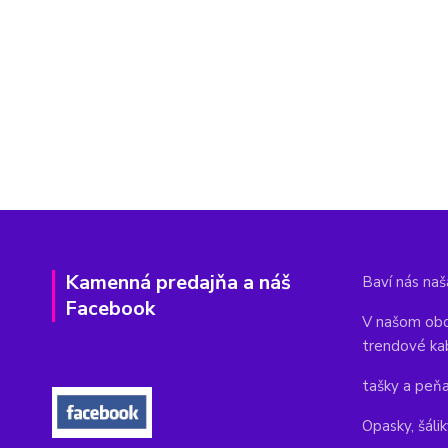
Kamenná predajňa a náš
Baví nás naša
Facebook
V našom obc
trendové ka
tašky a peň
Opasky, šálik