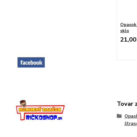
Opasok 
sklo
21,00
Tovar 
Opask
štras