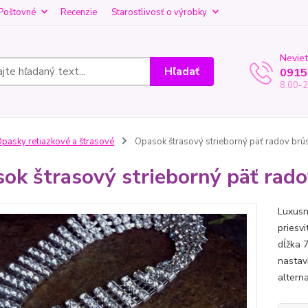
Poštovné
Recenzie
Starostlivosť o výrobky
Neviet
Hľadať
0915
8.00-2
pasky retiazkové a štrasové
Opasok štrasový strieborný päť radov brú
ok štrasový strieborný päť rado
Luxusn
priesv
dĺžka 
nastav
alterna