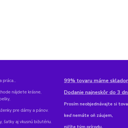
99% tovaru máme sklado
 práca...
Dodanie najneskôr do 3 dní
hode nájdete krásne,
belky,
Pr
osím neobjednávajte si tova
aženky pre dámy a pánov.
keď nemáte oň záujem,
y, šatky aj vkusnú bižutériu.
ničíte tým prírodu.