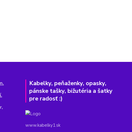
Kabelky, peňaženky, opasky,
m.
pánske tašky, bižutéria a šatky
.
pre radosť :)
r,
www.kabelky1.sk