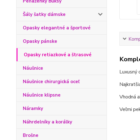
Peňaženky buksy
Šály šatky dámske
Opasky elegantné a športové
Kompl
Opasky pánske
Opasky retiazkové a štrasové
Komple
Náušnice
Luxusný o
Náušnice chirurgická oceľ
Najkratši
Náušnice klipsne
Vhodná al
Náramky
Veľmi pek
Náhrdelníky a korálky
Brošne