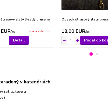
štrasový zlatý 3-rady brúsené
Opasok štrasový zlatý brús
 EUR
18,00 EUR
Nie je skladom
/
ks
/
ks
Detail
Pridať do ko
zaradený v kategóriách
y retiazkové a
ové