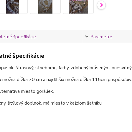
etné špecifikácie
Parametre
tné špecifikácie
pasok, štrasový, striebornej farby, zdobený brúsenými priesvit
a možná dĺžka 70 cm a najdlhšia možná dĺžka 115cm prispôsobivá 
ternatíva miesto goráliek.
ný, štýlový doplnok, má miesto v každom šatníku.