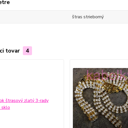
etre
štras strieborný
ci tovar
4