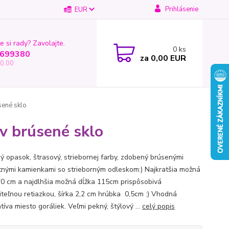
Prihlásenie
EUR
e si rady? Zavolajte.
0
ks
699380
za
0,00 EUR
0.00
sené sklo
v brúsené sklo
ý opasok, štrasový, striebornej farby, zdobený brúsenými
itnými kamienkami so strieborným odleskom:) Najkratšia možná
70 cm a najdlhšia možná dĺžka 115cm prispôsobivá
iteľnou retiazkou, šírka 2,2 cm hrúbka 0,5cm :) Vhodná
tíva miesto goráliek. Veľmi pekný, štýlový ...
celý popis