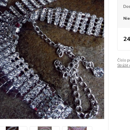
Dos
Nie
24
Číslo p
Strážiť