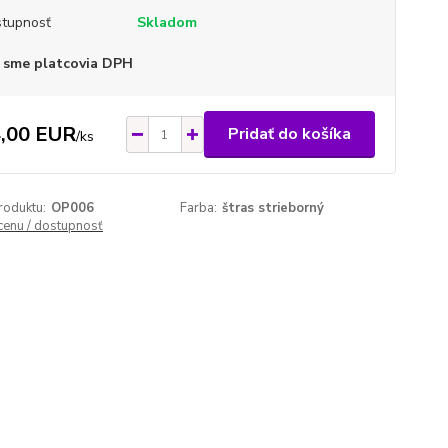
tupnosť
Skladom
 sme platcovia DPH
,00 EUR
Pridať do košíka
/
ks
roduktu:
OP006
Farba:
štras strieborný
 cenu / dostupnosť