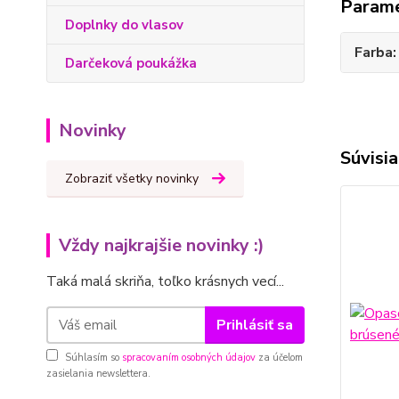
Param
Doplnky do vlasov
Farba
Darčeková poukážka
Novinky
Súvisia
Zobraziť všetky novinky
Vždy najkrajšie novinky :)
Taká malá skriňa, toľko krásnych vecí...
Prihlásiť sa
Súhlasím so
spracovaním osobných údajov
za účelom
zasielania newslettera.