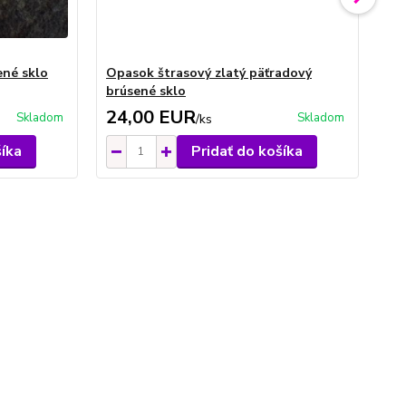
ené sklo
Opasok štrasový zlatý päťradový
Op
brúsené sklo
br
24,00 EUR
2
Skladom
Skladom
/
ks
šíka
Pridať do košíka