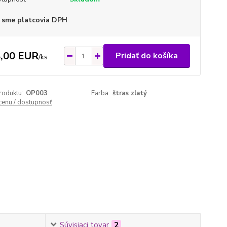
 sme platcovia DPH
,00 EUR
Pridať do košíka
/
ks
roduktu:
OP003
Farba:
štras zlatý
 cenu / dostupnosť
Súvisiaci tovar
2