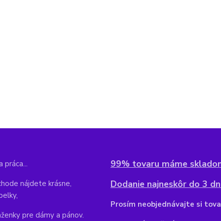
99% tovaru máme sklado
 práca...
Dodanie najneskôr do 3 dní
hode nájdete krásne,
belky,
Pr
osím neobjednávajte si tova
aženky pre dámy a pánov.