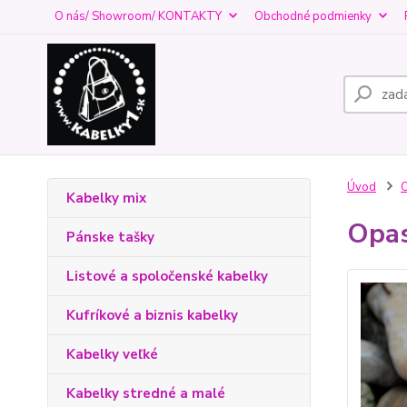
O nás/ Showroom/ KONTAKTY
Obchodné podmienky
Úvod
O
Kabelky mix
Opas
Pánske tašky
Listové a spoločenské kabelky
Kufríkové a biznis kabelky
Kabelky veľké
Kabelky stredné a malé