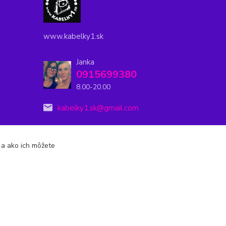
www.kabelky1.sk
Janka
0915699380
8.00-20.00
kabelky1.sk@gmail.com
s a ako ich môžete
Vytvorené na
Eshop-rychlo.sk