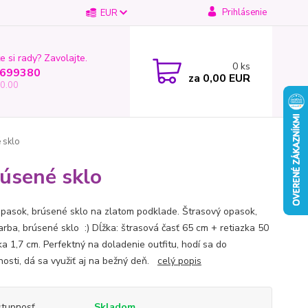
Prihlásenie
EUR
e si rady? Zavolajte.
0
ks
699380
za
0,00 EUR
0.00
 sklo
rúsené sklo
opasok, brúsené sklo na zlatom podklade. Štrasový opasok,
farba, brúsené sklo :) Dĺžka: štrasová časť 65 cm + retiazka 50
ka 1,7 cm. Perfektný na doladenie outfitu, hodí sa do
nosti, dá sa využiť aj na bežný deň.
celý popis
tupnosť
Skladom