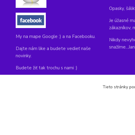
Opasky, šálik
Je úžasné ma
zákazníkov, 
My na mape Google :) a na Facebooku.
Nikdy nevyho
snažíme...Ja
Dajte nám like a budete vedieť naše
novinky.
Budete žiť tak trochu s nami :)
Adresa obchodu, tu nás môžete navštíviť:
Tieto stránky pou
Kláštorná 1, Prievidza 971 01
copyright © 2014-2022 kabelky1.sk