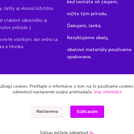
keď nemáte oň záujem,
y, šatky aj vkusnú bižutériu.
ničíte tým prírodu.
ť stabilné zákazníčky aj
Ďakujem, Janka.
mužov pribúda :)
Recyklujeme obaly,
viete všetkým, ale veľmi sa
nka a Monika
obalové materiály používame
opakovane.
žívajú cookies. Prečítajte si informácie o tom, na čo používame cookie
odmietnuť nastavením svojho prehliadača.
Viac informácií
Súhlasím
Nastavenia
Súhlas môžete odmietnuť
tu
.