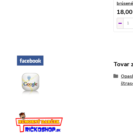
brúsené
18,00
Tovar 
Opask
štras