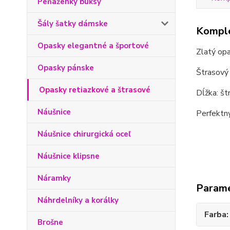
Peňaženky buksy
Šály šatky dámske
Komple
Opasky elegantné a športové
Zlatý opa
Opasky pánske
Štrasový 
Opasky retiazkové a štrasové
Dĺžka: št
Náušnice
Perfektný
Náušnice chirurgická oceľ
Náušnice klipsne
Náramky
Param
Náhrdelníky a korálky
Farba
Brošne