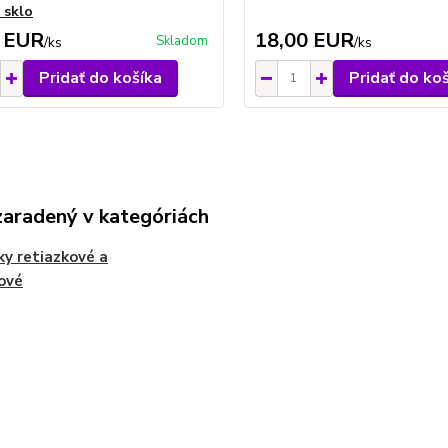
 sklo
 EUR
18,00 EUR
Skladom
/
ks
/
ks
Pridať do košíka
Pridať do ko
zaradený v kategóriách
y retiazkové a
ové