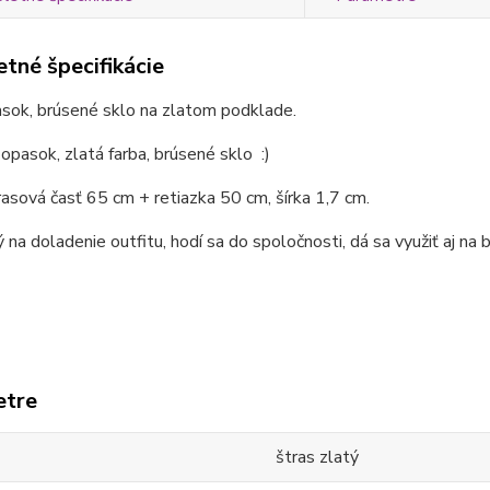
tné špecifikácie
sok, brúsené sklo na zlatom podklade.
opasok, zlatá farba, brúsené sklo :)
rasová časť 65 cm + retiazka 50 cm, šírka 1,7 cm.
 na doladenie outfitu, hodí sa do spoločnosti, dá sa využiť aj na 
etre
štras zlatý