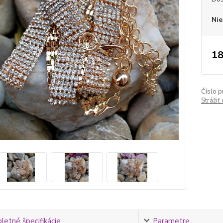
Nie
18
Číslo p
Strážiť
etné špecifikácie
Parametre