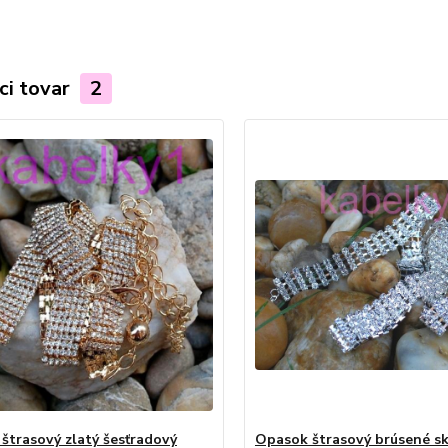
ci tovar
2
štrasový zlatý šesťradový
Opasok štrasový brúsené sk