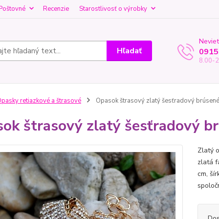
Poštovné
Recenzie
Starostlivosť o výrobky
Neviet
Hľadať
0915
8.00-2
pasky retiazkové a štrasové
Opasok štrasový zlatý šesťradový brúsené
ok štrasový zlatý šesťradový b
Zlatý 
zlatá 
cm, šír
spoloč
Dos