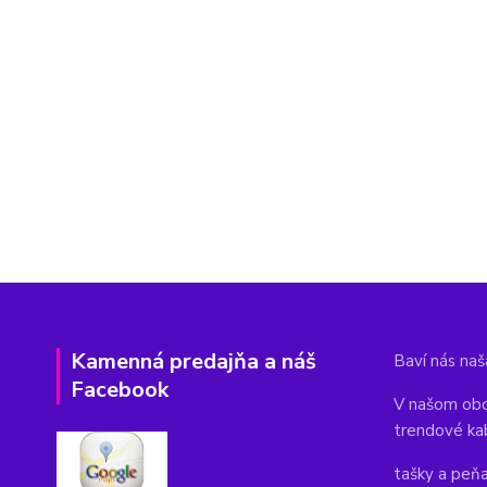
Kamenná predajňa a náš
Baví nás naša
Facebook
V našom obc
trendové ka
tašky a peň