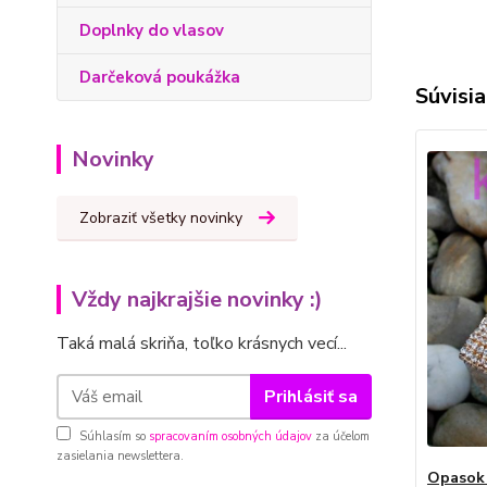
Doplnky do vlasov
Darčeková poukážka
Súvisia
Novinky
Zobraziť všetky novinky
Vždy najkrajšie novinky :)
Taká malá skriňa, toľko krásnych vecí...
Prihlásiť sa
Súhlasím so
spracovaním osobných údajov
za účelom
zasielania newslettera.
Opasok 