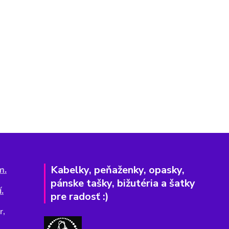
Kabelky, peňaženky, opasky,
m.
pánske tašky, bižutéria a šatky
.
pre radosť :)
r,