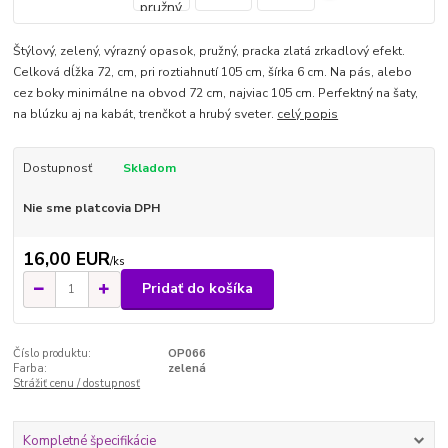
Štýlový, zelený, výrazný opasok, pružný, pracka zlatá zrkadlový efekt.
Celková dĺžka 72, cm, pri roztiahnutí 105 cm, šírka 6 cm. Na pás, alebo
cez boky minimálne na obvod 72 cm, najviac 105 cm. Perfektný na šaty,
na blúzku aj na kabát, trenčkot a hrubý sveter.
celý popis
Dostupnosť
Skladom
Nie sme platcovia DPH
16,00 EUR
/
ks
Pridať do košíka
Číslo produktu:
OP066
Farba:
zelená
Strážiť cenu / dostupnosť
Kompletné špecifikácie