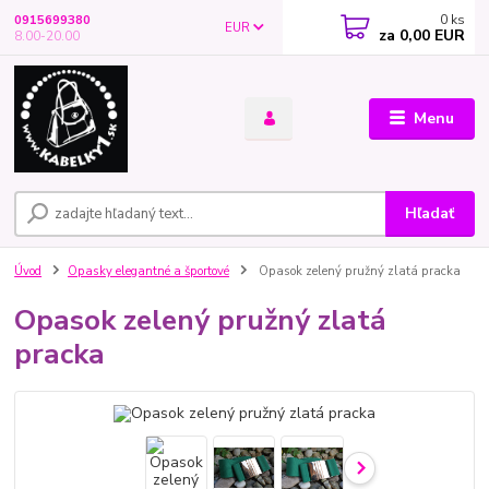
0
ks
0915699380
EUR
za
0,00 EUR
8.00-20.00
Menu
Hľadať
Úvod
Opasky elegantné a športové
Opasok zelený pružný zlatá pracka
Opasok zelený pružný zlatá
pracka