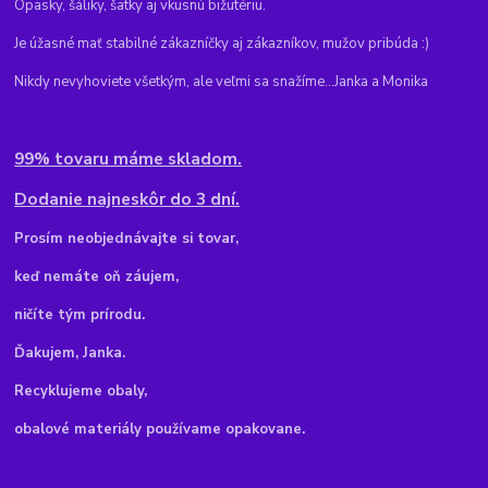
Opasky, šáliky, šatky aj vkusnú bižutériu.
Je úžasné mať stabilné zákazníčky aj zákazníkov, mužov pribúda :)
Nikdy nevyhoviete všetkým, ale veľmi sa snažíme...Janka a Monika
99% tovaru máme skladom.
Dodanie najneskôr do 3 dní.
Pr
osím neobjednávajte si tovar,
keď nemáte oň záujem,
ničíte tým prírodu.
Ďakujem, Janka.
Recyklujeme obaly,
obalové materiály používame opakovane.