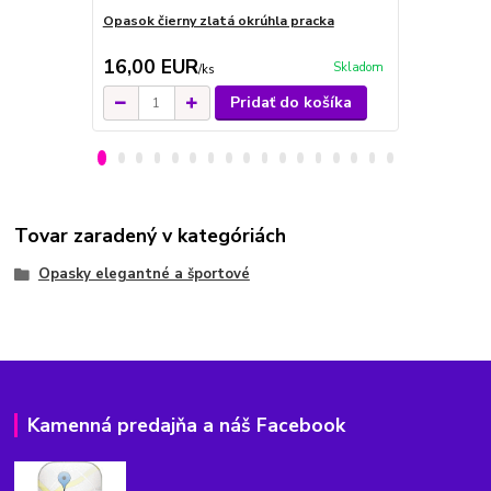
Opasok čierny zlatá okrúhla pracka
Opasok biel
16,00 EUR
16,00 E
Skladom
/
ks
Pridať do košíka
Tovar zaradený v kategóriách
Opasky elegantné a športové
Kamenná predajňa a náš Facebook