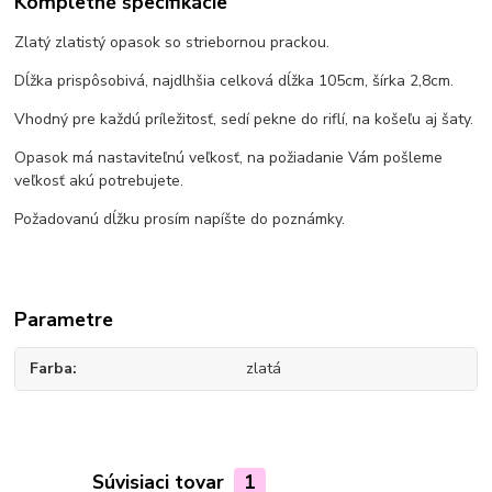
Kompletné špecifikácie
Zlatý zlatistý opasok so striebornou prackou.
Dĺžka prispôsobivá, najdlhšia celková dĺžka 105cm, šírka 2,8cm.
Vhodný pre každú príležitosť, sedí pekne do riflí, na košeľu aj šaty.
Opasok má nastaviteľnú veľkosť, na požiadanie Vám pošleme
veľkosť akú potrebujete.
Požadovanú dĺžku prosím napíšte do poznámky.
Parametre
Farba
zlatá
Súvisiaci tovar
1