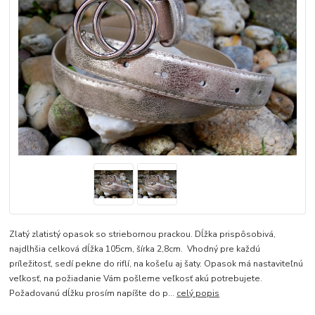
Zlatý zlatistý opasok so striebornou prackou. Dĺžka prispôsobivá,
najdlhšia celková dĺžka 105cm, šírka 2,8cm. Vhodný pre každú
príležitosť, sedí pekne do riflí, na košeľu aj šaty. Opasok má nastaviteľnú
veľkosť, na požiadanie Vám pošleme veľkosť akú potrebujete.
Požadovanú dĺžku prosím napíšte do p...
celý popis