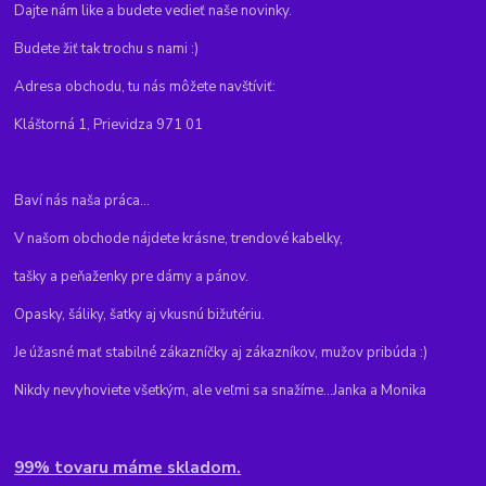
Dajte nám like a budete vedieť naše novinky.
Budete žiť tak trochu s nami :)
Adresa obchodu, tu nás môžete navštíviť:
Kláštorná 1, Prievidza 971 01
Baví nás naša práca...
V našom obchode nájdete krásne, trendové kabelky,
tašky a peňaženky pre dámy a pánov.
Opasky, šáliky, šatky aj vkusnú bižutériu.
Je úžasné mať stabilné zákazníčky aj zákazníkov, mužov pribúda :)
Nikdy nevyhoviete všetkým, ale veľmi sa snažíme...Janka a Monika
99% tovaru máme skladom.