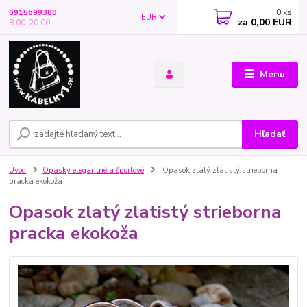
0
ks
0915699380
EUR
za
0,00 EUR
8.00-20.00
Menu
Hľadať
Úvod
Opasky elegantné a športové
Opasok zlatý zlatistý strieborna
pracka ekokoža
Opasok zlatý zlatistý strieborna
pracka ekokoža